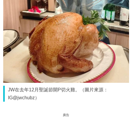
JW在去年12月聖誕節開P切火雞。（圖片來源：
IG@jwchubz）
廣告