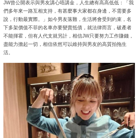
JW曾公開表示與男友講心唔講金，人生總有高高低低：「我
們多年來一路互相支持，有甚麼事大家都在身邊，不需要多
說，行動最實際。」如今男友落難，生活將會受到約束，名
下多架價值不菲的名車亦要變賣抵債，就法律而言，破產者
不能揮霍，但有人代支就另計，相信JW只要努力工作賺錢，
盡能力擔起一切，相信依然可以維持與男友的高質拍拖生
活。