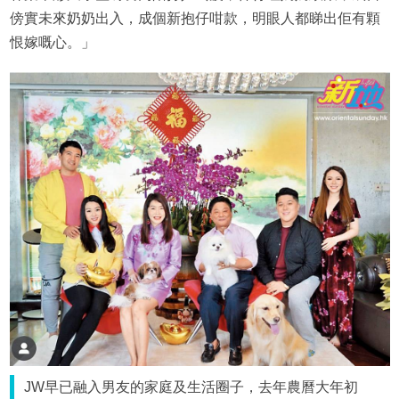
傍實未來奶奶出入，成個新抱仔咁款，明眼人都睇出佢有顆
恨嫁嘅心。」
JW早已融入男友的家庭及生活圈子，去年農曆大年初