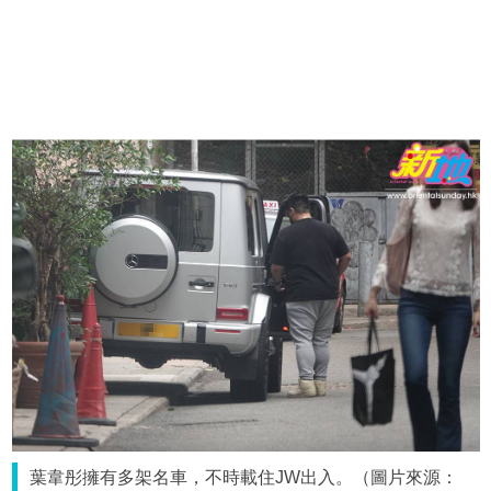
葉韋彤擁有多架名車，不時載住JW出入。（圖片來源：