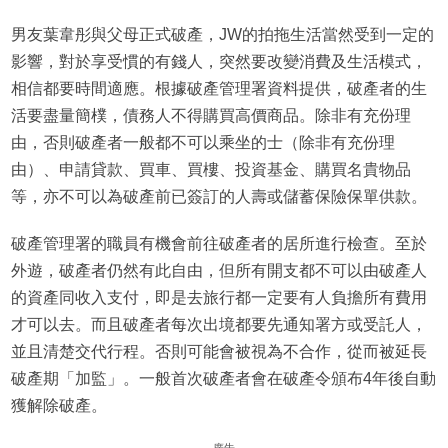
男友葉韋彤與父母正式破產，JW的拍拖生活當然受到一定的
影響，對於享受慣的有錢人，突然要改變消費及生活模式，
相信都要時間適應。根據破產管理署資料提供，破產者的生
活要盡量簡樸，債務人不得購買高價商品。除非有充份理
由，否則破產者一般都不可以乘坐的士（除非有充份理
由）、申請貸款、買車、買樓、投資基金、購買名貴物品
等，亦不可以為破產前已簽訂的人壽或儲蓄保險保單供款。
破產管理署的職員有機會前往破產者的居所進行檢查。至於
外遊，破產者仍然有此自由，但所有開支都不可以由破產人
的資產同收入支付，即是去旅行都一定要有人負擔所有費用
才可以去。而且破產者每次出境都要先通知署方或受託人，
並且清楚交代行程。否則可能會被視為不合作，從而被延長
破產期「加監」。一般首次破產者會在破產令頒布4年後自動
獲解除破產。
廣告