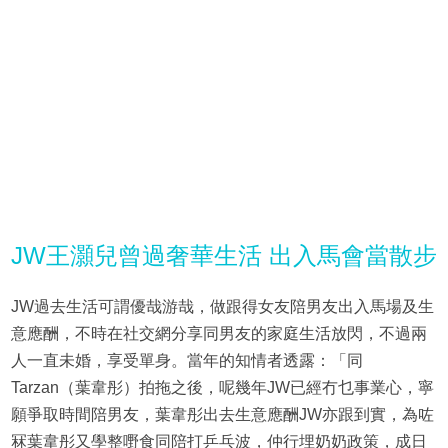
JW王灝兒曾過奢華生活 出入馬會當散步
JW過去生活可謂優哉游哉，做跟得女友陪男友出入馬場及生
意應酬，不時在社交網分享同男友的家庭生活放閃，不過兩
人一直未婚，享受單身。當年的知情者透露：「同
Tarzan（葉韋彤）拍拖之後，呢幾年JW已經冇乜事業心，寧
願爭取時間陪男友，葉韋彤出去生意應酬JW亦跟到實，為咗
冧葉韋彤又學整嘢食同陪打乒乓波，仲行埋奶奶政策，成日