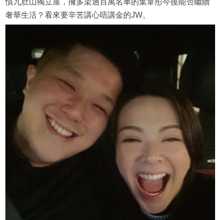
慣九肚山獨立屋，擁多架過百萬名車的葉韋彤今後能否繼續
奢華生活？看來要辛苦講心唔講金的JW。