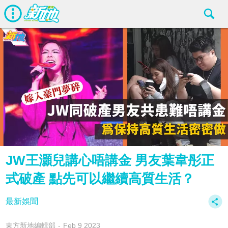
JW王灝兒講心唔講金 男友葉韋彤正
式破產 點先可以繼續高質生活？
最新娛聞
東方新地編輯部
Feb 9 2023