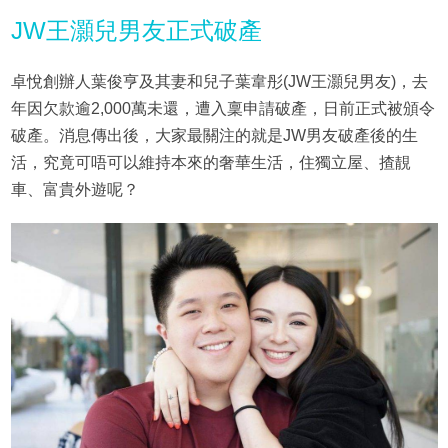
JW王灝兒男友正式破產
卓悅創辦人葉俊亨及其妻和兒子葉韋彤(JW王灝兒男友)，去
年因欠款逾2,000萬未還，遭入稟申請破產，日前正式被頒令
破產。消息傳出後，大家最關注的就是JW男友破產後的生
活，究竟可唔可以維持本來的奢華生活，住獨立屋、揸靚
車、富貴外遊呢？