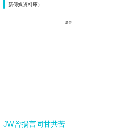
新傳媒資料庫）
廣告
JW曾揚言同甘共苦