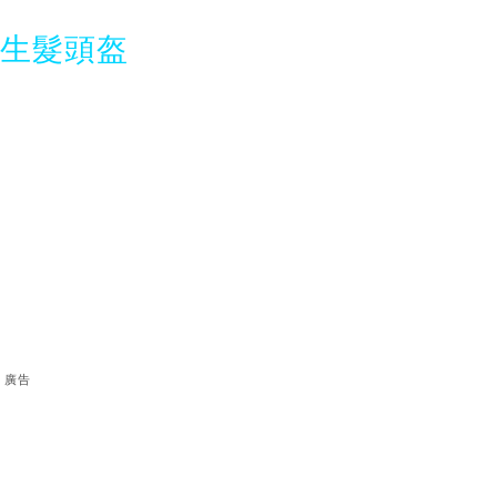
光生髮頭盔
廣告