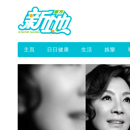
主頁
日日健康
生活
娛樂