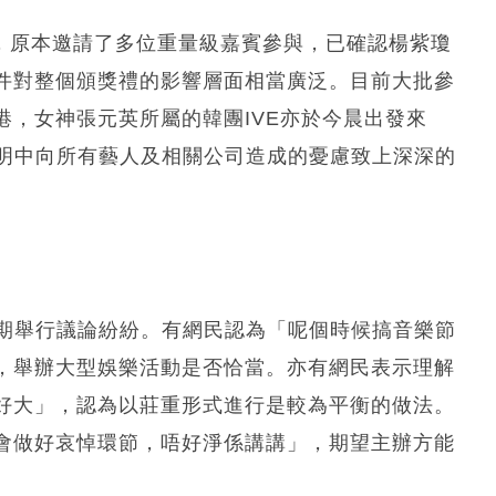
臨香港，原本邀請了多位重量級嘉賓參與，已確認楊紫瓊
件對整個頒獎禮的影響層面相當廣泛。目前大批參
，女神張元英所屬的韓團IVE亦於今晨出發來
聲明中向所有藝人及相關公司造成的憂慮致上深深的
。
如期舉行議論紛紛。有網民認為「呢個時候搞音樂節
，舉辦大型娛樂活動是否恰當。亦有網民表示理解
好大」，認為以莊重形式進行是較為平衡的做法。
會做好哀悼環節，唔好淨係講講」，期望主辦方能