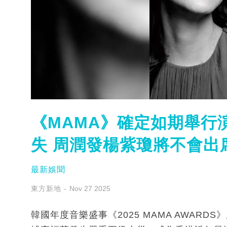
《MAMA》確定如期舉行
失 周潤發楊紫瓊將不會出
最新娛聞
東方新地
Nov 27 2025
韓國年度音樂盛事《2025 MAMA AWAR