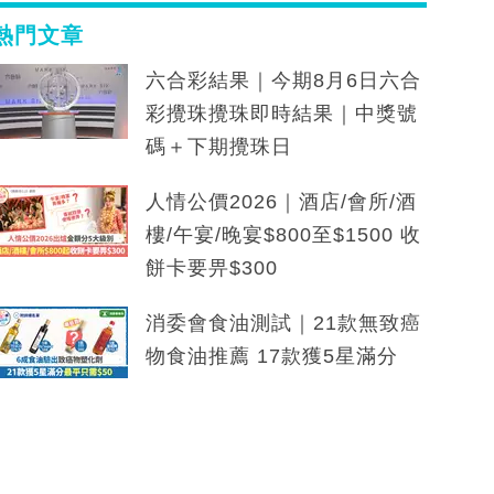
熱門文章
六合彩結果｜今期8月6日六合
彩攪珠攪珠即時結果｜中獎號
碼＋下期攪珠日
人情公價2026｜酒店/會所/酒
樓/午宴/晚宴$800至$1500 收
餅卡要畀$300
消委會食油測試｜21款無致癌
物食油推薦 17款獲5星滿分