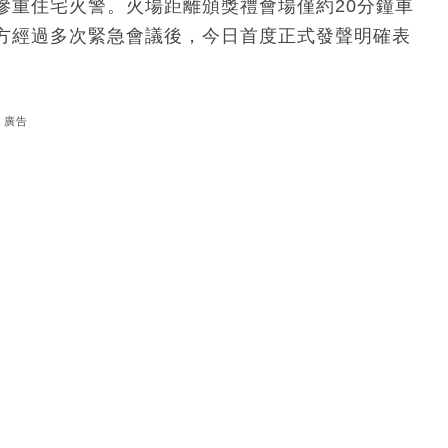
慘重住宅火警。火場距離頒獎禮會場僅約20分鐘車
方經過多次緊急會議後，今日首度正式發聲明確表
廣告