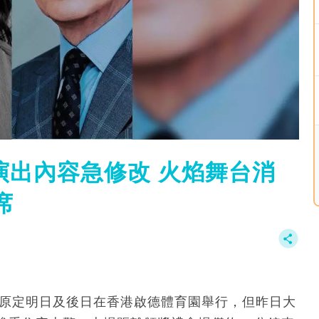
演出內容急修改 火焰舞台消
席
DS》原定明日及後日在香港啟德體育園舉行，但昨日大