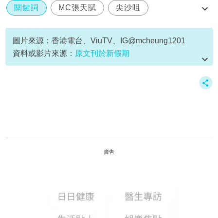
關鍵詞
MC張天賦
尖沙咀
街頭演唱
顏值
圖片來源：香港電台、ViuTV、IG@mcheung1201
資料或影片來源：
原文刊於新假期
廣告