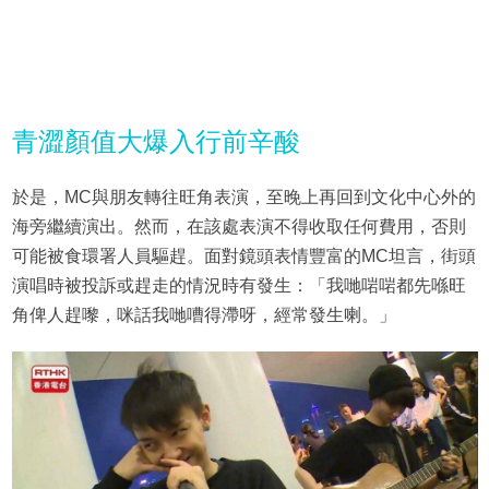
青澀顏值大爆入行前辛酸
於是，MC與朋友轉往旺角表演，至晚上再回到文化中心外的
海旁繼續演出。然而，在該處表演不得收取任何費用，否則
可能被食環署人員驅趕。面對鏡頭表情豐富的MC坦言，街頭
演唱時被投訴或趕走的情況時有發生：「我哋啱啱都先喺旺
角俾人趕嚟，咪話我哋嘈得滯呀，經常發生喇。」