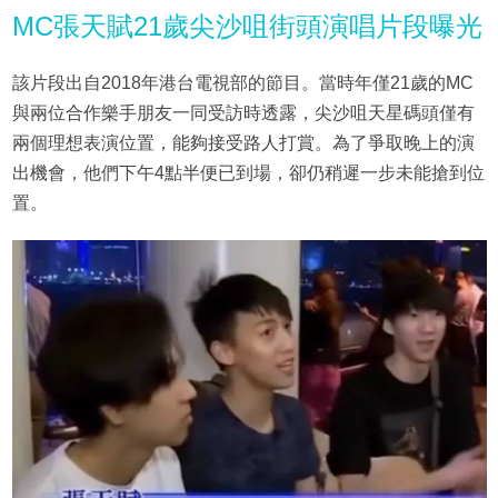
MC張天賦21歲尖沙咀街頭演唱片段曝光
該片段出自2018年港台電視部的節目。當時年僅21歲的MC
與兩位合作樂手朋友一同受訪時透露，尖沙咀天星碼頭僅有
兩個理想表演位置，能夠接受路人打賞。為了爭取晚上的演
出機會，他們下午4點半便已到場，卻仍稍遲一步未能搶到位
置。