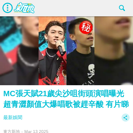
MC張天賦21歲尖沙咀街頭演唱曝光
超青澀顏值大爆唱歌被趕辛酸 有片睇
最新娛聞
東方新地
Mar 13 2025