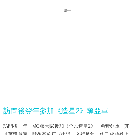
廣告
訪問後翌年參加《造星2》奪亞軍
訪問後一年，MC張天賦參加《全民造星2》，勇奪亞軍，其
才華獲賞識，隨後簽約正式出道。入行數年，他已成功登上