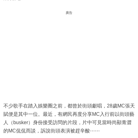
廣告
不少歌手在踏入娛樂圈之前，都曾於街頭獻唱，28歲MC張天
賦便是其中一位。最近，有網民再度分享MC入行前以街頭藝
人（busker）身份接受訪問的片段，片中可見當時尚顯青澀
的MC侃侃而談，訴說街頭表演被趕辛酸⋯⋯