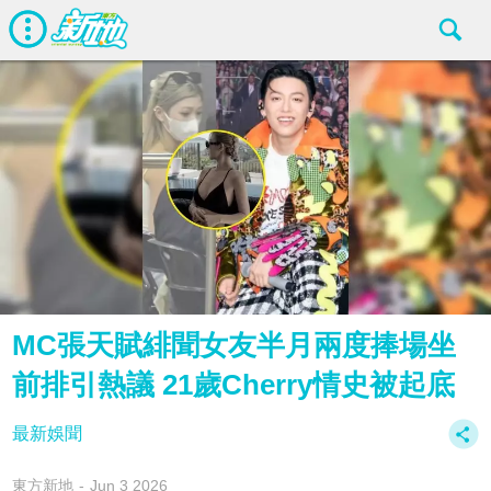
MC張天賦緋聞女友半月兩度捧場坐
前排引熱議 21歲Cherry情史被起底
最新娛聞
東方新地
Jun 3 2026