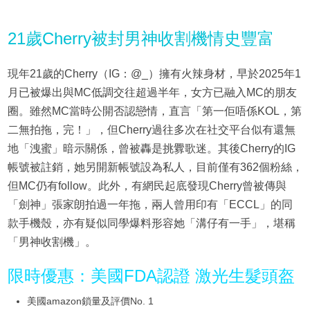
21歲Cherry被封男神收割機情史豐富
現年21歲的Cherry（IG：@_）擁有火辣身材，早於2025年1
月已被爆出與MC低調交往超過半年，女方已融入MC的朋友
圈。雖然MC當時公開否認戀情，直言「第一佢唔係KOL，第
二無拍拖，完！」，但Cherry過往多次在社交平台似有還無
地「洩蜜」暗示關係，曾被轟是挑釁歌迷。其後Cherry的IG
帳號被註銷，她另開新帳號設為私人，目前僅有362個粉絲，
但MC仍有follow。此外，有網民起底發現Cherry曾被傳與
「劍神」張家朗拍過一年拖，兩人曾用印有「ECCL」的同
款手機殼，亦有疑似同學爆料形容她「溝仔有一手」，堪稱
「男神收割機」。
限時優惠：美國FDA認證 激光生髮頭盔
美國amazon鎖量及評價No. 1