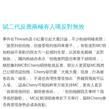
賦二代反應兩極有人嘆反對無效
事件在Threads及小紅書引起大量討論，不少粉絲明確表態：
「接受到佢拍拖，但接受唔到係同車厘子。」有歌迷對MC明
知粉絲不喜歡仍與女方一起感到失望，以其歌名戲稱「反對
無效」。國內粉絲亦表示「拍拖無問題但車厘子就唔得」，
稱想像到MC對Cherry唱情歌就反胃。部分人更質疑MC既然
已公開否認拍拖，Cherry卻仍要「大搖大擺」現身，行為被
形容為「綠茶」。不過也有理性聲音指出「畀錢買飛就可以
入場」，認為Cherry可能純粹單方面支持MC，更有人直言
「就算唔係同佢，都唔會係你」、「佢拍拖關我叉事咩？我
淨係想聽歌」。MC紅館演唱會將於下月舉行，届時Cherry會
否再度現身勢必成為焦點。