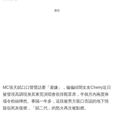
廣告
MC張天賦口口聲聲話要「避嫌」，偏偏緋聞女友Cherry近日
被發現高調現身其東莞演唱會前排觀眾席，半個月內兩度捧
場令粉絲嘩然。事隔一年多，這段被男方親口否認的地下情
疑似死灰復燃，「賦二代」的怒火再次被點燃。