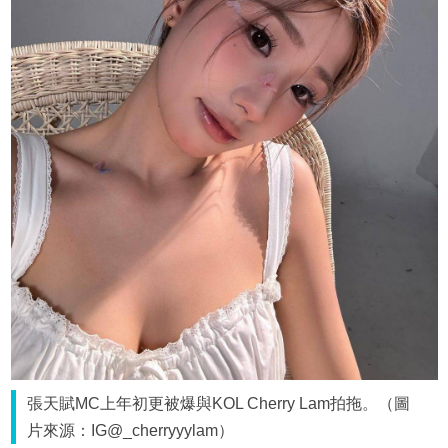
張天賦MC上年初更被爆與KOL Cherry Lam拍拖。（圖
片來源：IG@_cherryyylam）