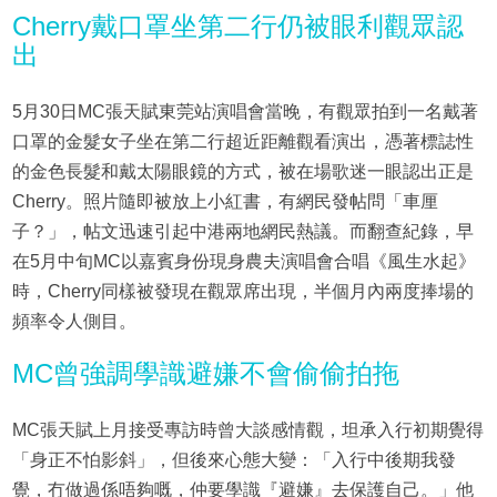
Cherry戴口罩坐第二行仍被眼利觀眾認
出
5月30日MC張天賦東莞站演唱會當晚，有觀眾拍到一名戴著
口罩的金髮女子坐在第二行超近距離觀看演出，憑著標誌性
的金色長髮和戴太陽眼鏡的方式，被在場歌迷一眼認出正是
Cherry。照片隨即被放上小紅書，有網民發帖問「車厘
子？」，帖文迅速引起中港兩地網民熱議。而翻查紀錄，早
在5月中旬MC以嘉賓身份現身農夫演唱會合唱《風生水起》
時，Cherry同樣被發現在觀眾席出現，半個月內兩度捧場的
頻率令人側目。
MC曾強調學識避嫌不會偷偷拍拖
MC張天賦上月接受專訪時曾大談感情觀，坦承入行初期覺得
「身正不怕影斜」，但後來心態大變：「入行中後期我發
覺，冇做過係唔夠嘅，仲要學識『避嫌』去保護自己。」他