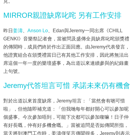
見。
MIRROR親證缺席叱咤 另有工作安排
昨日
姜濤
、
Anson Lo
、Edan與Jeremy一同出席《CHILL
GENKI》音樂祭記者會，當被問及盛傳全員缺席叱咤頒獎禮
的傳聞時，成員們終於作出正面回應。由Jeremy代表發言，
他證實組合在頒獎禮當日已有其他工作安排，因此將無法出
席這個一年一度的樂壇盛事，為出道以來連續參與的紀錄畫
上句號。
Jeremy代答坦言可惜 承諾未來仍有機會
對於出道以來首度缺席，Jeremy坦言：「當然會有啲可惜
啦」，但他隨即補充道：「但我哋每年都好開心可以參加呢
個盛事。今次參加唔到，可能下次都可以參加㗎嘛！日子仲
有好長嘅，仲有好多機會嘅。」當被追問是否如傳聞所指，
當天將到澳門工作時，姜濤僅笑言傳聞很多，Jeremy則表示