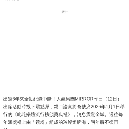
廣告
出道6年來全勤紀錄中斷！人氣男團MIRROR昨日（12日）
出席活動時投下震撼彈，親口證實將會缺席2026年1月1日舉
行的《叱咤樂壇流行榜頒獎典禮》，消息震驚全城。過往每
年頒獎禮上由「鏡粉」組成的璀璨燈牌海，明年將不復再