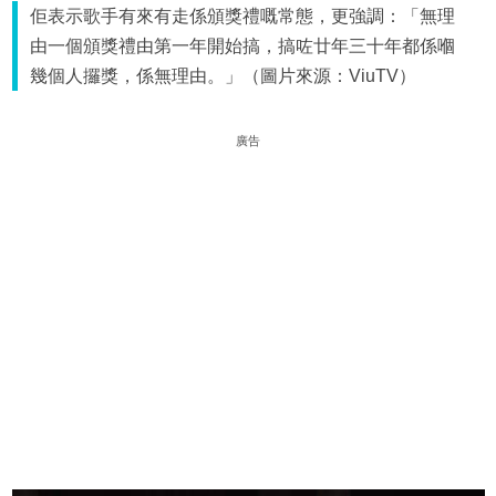
佢表示歌手有來有走係頒獎禮嘅常態，更強調：「無理
由一個頒獎禮由第一年開始搞，搞咗廿年三十年都係嗰
幾個人攞獎，係無理由。」（圖片來源：ViuTV）
廣告