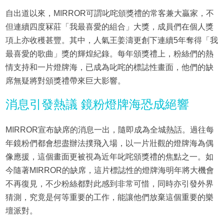
自出道以來，MIRROR可謂叱咤頒獎禮的常客兼大贏家，不
但連續四度冧莊「我最喜愛的組合」大獎，成員們在個人獎
項上亦收穫甚豐。其中，人氣王姜濤更創下連續5年奪得「我
最喜愛的歌曲」獎的輝煌紀錄。每年頒獎禮上，粉絲們的熱
情支持和一片燈牌海，已成為叱咤的標誌性畫面，他們的缺
席無疑將對頒獎禮帶來巨大影響。
消息引發熱議 鏡粉燈牌海恐成絕響
MIRROR宣布缺席的消息一出，隨即成為全城熱話。過往每
年鏡粉們都會想盡辦法撲飛入場，以一片壯觀的燈牌海為偶
像應援，這個畫面更被視為近年叱咤頒獎禮的焦點之一。如
今隨著MIRROR的缺席，這片標誌性的燈牌海明年將大機會
不再復見，不少粉絲都對此感到非常可惜，同時亦引發外界
猜測，究竟是何等重要的工作，能讓他們放棄這個重要的樂
壇派對。