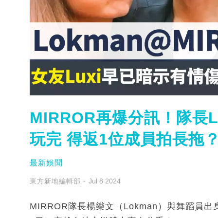
MIRROR再爆分訊！隊長
玩完 得返1位成員拍長拖
最新娛聞
東方新地編輯部
Jul 8 2024
MIRROR隊長楊樂文（Lokman）與舞蹈員