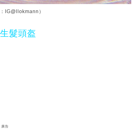
G@llokmann）
光生髮頭盔
廣告