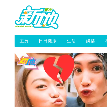
主頁
日日健康
生活
娛樂