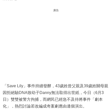
廣告
「Save Lily」事件持續發酵，43歲姓曾父親及39歲姓關母親
因拒絕驗DNA致幼子Danny無法取得出世紙，今日（6月3
日）雙雙被警方拘捕，而網民已經急不及待將事件「劇本
化」，熱烈討論若改編成奇案劇應由邊個演出。