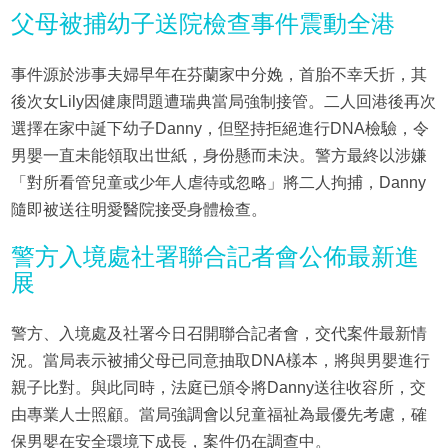
父母被捕幼子送院檢查事件震動全港
事件源於涉事夫婦早年在芬蘭家中分娩，首胎不幸夭折，其
後次女Lily因健康問題遭瑞典當局強制接管。二人回港後再次
選擇在家中誕下幼子Danny，但堅持拒絕進行DNA檢驗，令
男嬰一直未能領取出世紙，身份懸而未決。警方最終以涉嫌
「對所看管兒童或少年人虐待或忽略」將二人拘捕，Danny
隨即被送往明愛醫院接受身體檢查。
警方入境處社署聯合記者會公佈最新進
展
警方、入境處及社署今日召開聯合記者會，交代案件最新情
況。當局表示被捕父母已同意抽取DNA樣本，將與男嬰進行
親子比對。與此同時，法庭已頒令將Danny送往收容所，交
由專業人士照顧。當局強調會以兒童福祉為最優先考慮，確
保男嬰在安全環境下成長，案件仍在調查中。