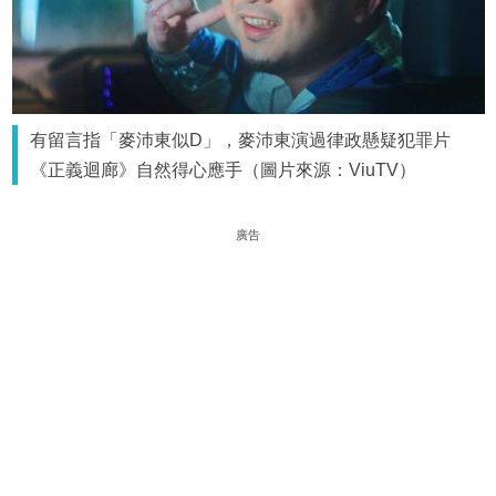
有留言指「麥沛東似D」，麥沛東演過律政懸疑犯罪片
《正義迴廊》自然得心應手（圖片來源：ViuTV）
廣告