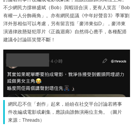
不少網民力撐林盛斌（Bob）與蝦頭合演，更有人笑言「Bob
有權一人分飾兩角」。亦有網民提議《中年好聲音3》季軍劉
洋外形相似可以考慮，另有留言指「麥沛東似D」，麥沛東
演過律政懸疑犯罪片《正義迴廊》自然得心應手，各種配搭
建議令討論區笑聲不斷！
網民忍不住「創作」起來，紛紛在社交平台討論若將事
件改編成電影或劇集，應該由誰飾演兩位主角。（圖片
來源：Threads）