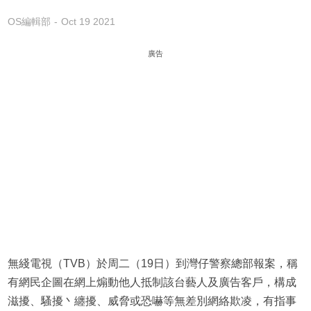
OS編輯部
Oct 19 2021
廣告
無綫電視（TVB）於周二（19日）到灣仔警察總部報案，稱
有網民企圖在網上煽動他人抵制該台藝人及廣告客戶，構成
滋擾、騷擾丶纏擾、威脅或恐嚇等無差別網絡欺凌，有指事