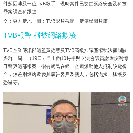
件起因涉及一位TVB歌手，現時案件已交由網絡安全及科技
罪案調查科跟進。
文：東方新地｜圖：TVB影片截圖、新傳媒圖片庫
TVB報警 稱被網絡欺凌
TVB企業傳訊部總監黃德慧及TVB高級知識產權執法顧問關
煜群，周二（19日）早上約10時半與立法會議員謝偉俊到灣
仔警察總部報案，指有網民在網上企圖煽動他人抵制該電視
台，無差別網絡欺凌其廣告客戶及藝人，包括滋擾、騷擾及
恐嚇等。