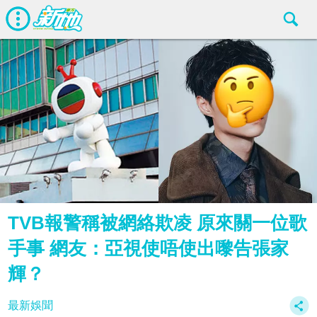
TVB報警稱被網絡欺凌 原來關一位歌
手事 網友：亞視使唔使出嚟告張家
輝？
最新娛聞