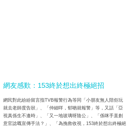
網友感歎：153終於想出終極絕招
網民對此紛紛留言指TVB報警行為等同「小朋友無人陪佢玩
就去老師度告狀」、「仲細咩，郁啲就報警」等，又話「亞
視真係生不逢時」、「又一地玻璃呀陰公」、「係咪手直創
意官諗嘅宣傳手法？」、「為挽救收視，153終於想出終極絕