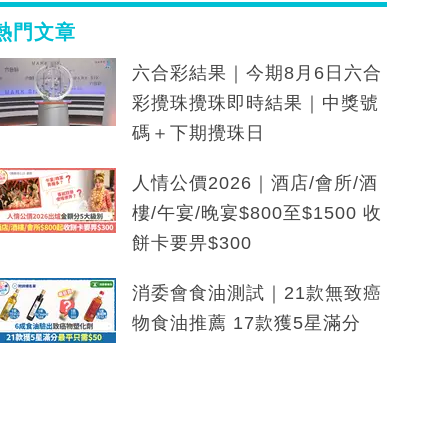
熱門文章
六合彩結果｜今期8月6日六合
彩攪珠攪珠即時結果｜中獎號
碼＋下期攪珠日
人情公價2026｜酒店/會所/酒
樓/午宴/晚宴$800至$1500 收
餅卡要畀$300
消委會食油測試｜21款無致癌
物食油推薦 17款獲5星滿分