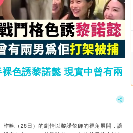
裸色誘黎諾懿 現實中曾有兩
。昨晚（28日）的劇情以黎諾懿飾的視角展開，讓