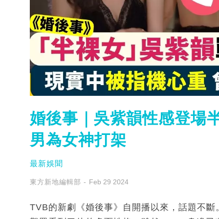
婚後事｜吳紫韻性感登場半
男為女神打架
最新娛聞
東方新地編輯部
Feb 29 2024
TVB的新劇《婚後事》自開播以來，話題不斷