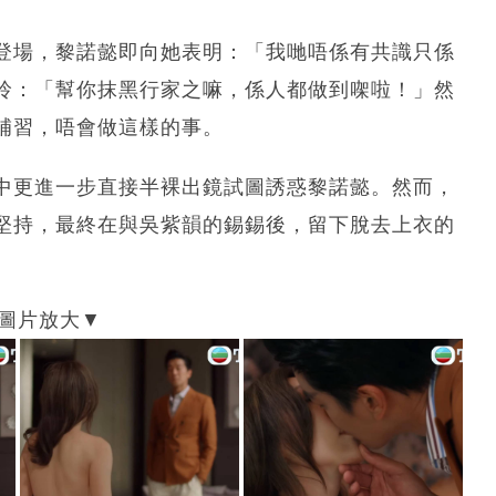
登場，黎諾懿即向她表明：「我哋唔係有共識只係
玲：「幫你抹黑行家之嘛，係人都做到㗎啦！」然
補習，唔會做這樣的事。
中更進一步直接半裸出鏡試圖誘惑黎諾懿。然而，
堅持，最終在與吳紫韻的錫錫後，留下脫去上衣的