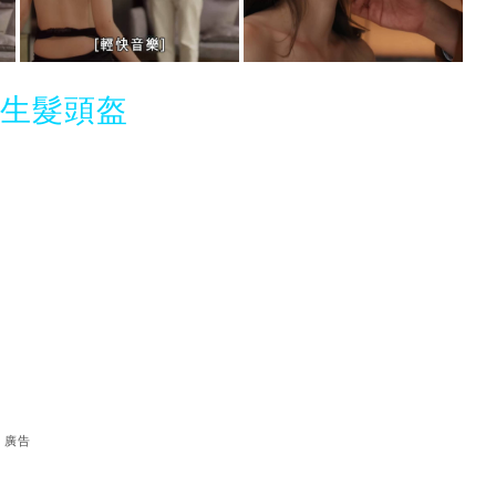
光生髮頭盔
廣告