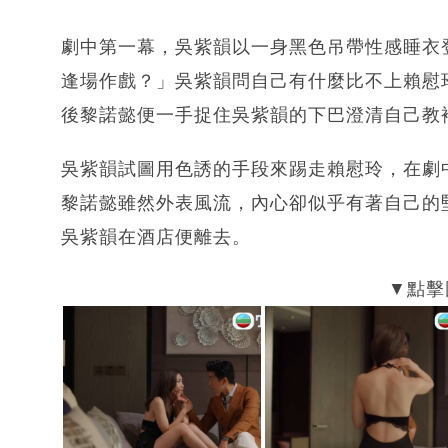
劇中第一幕，吳紫韻以一身黑色吊帶性感睡衣
逢場作戲？」吳紫韻問自己有什麼比不上賴慰
後黎諾懿便一手捉住吳紫韻的下巴澄清自己教
吳紫韻試圖用色誘的手段來踢走賴慰玲，在劇
黎諾懿雖然外表風流，內心卻似乎有著自己的
吳紫韻在酒店便離去。