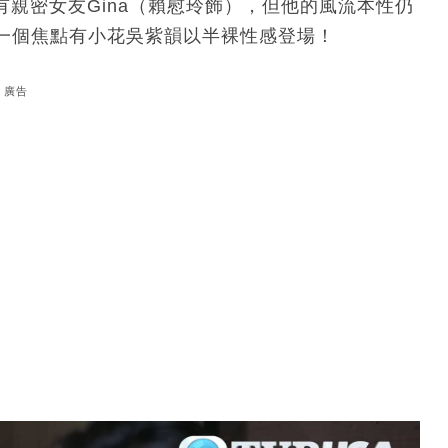
有親密女友Gina（賴慰玲飾），但他的風流本性仍
一個焦點有小花吳紫韻以半裸性感登場！
廣告