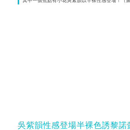
其中一個焦點有小花吳紫韻以半裸性感登場！（圖
吳紫韻性感登場半裸色誘黎諾