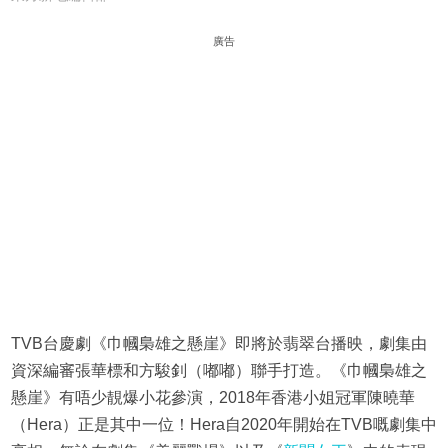
廣告
TVB台慶劇《巾幗梟雄之懸崖》即將於翡翠台播映，劇集由
資深編審張華標和方駿釗（嘟嘟）聯手打造。《巾幗梟雄之
懸崖》有唔少靚爆小花參演，2018年香港小姐冠軍陳曉華
（Hera）正是其中一位！Hera自2020年開始在TVB嘅劇集中