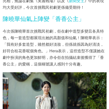
亮相，無論在劇集《美麗戰場》以及《
新聞女王
》中的表現
均大受好評，今次首挑戰民初劇更係備受期待！
陳曉華仙氣上陣變「香香公主」
今次係陳曉華首次挑戰民初劇，佢在劇中造型多變且各具特
色，每一套造型都展現出她的高顏值和仙氣！陳曉華表示：
「我有好多套造型，雖然都好淡妝，但係就係因為好清淡，
好符合桂花香呢個角色。」Hera表示，這些造型不僅讓她在
劇中扮演的角色更加鮮明，亦令佢在拍攝結束後獲得了「香
香公主」的愛稱，這個稱號讓人感到十分有趣。