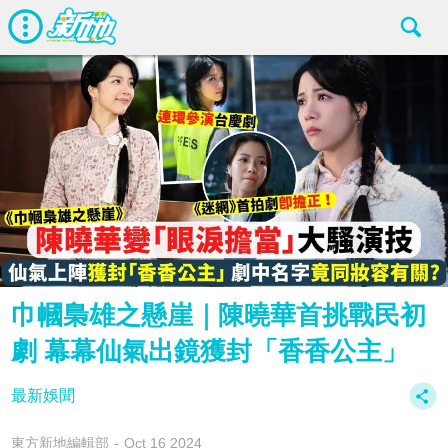
巾幗梟雄之懸崖｜陳曉華首挑戰民初
劇 幕幕仙氣出鏡獲封「香香公主」
最新娛聞
東方新地編輯部
Oct 16 2024