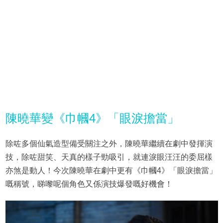
陳曉華變《巾幗4》「眼淚擔當」
除咗多個仙氣造型備受關注之外，陳曉華繼續在劇中發揮演
技，除咗甜笑、天真的樣子勁吸引，就連淚眼汪汪的委屈樣
亦煞是動人！今次陳曉華在劇中更有《巾幗4》「眼淚擔當」
嘅稱號，睇嚟呢個角色又係演技爆發嘅好機會！