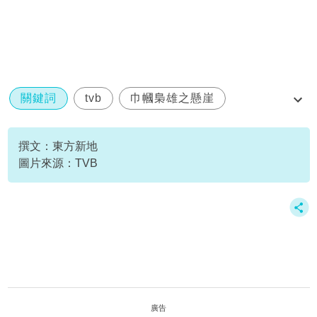
關鍵詞
tvb
巾幗梟雄之懸崖
陳曉華
香香公主
撰文：東方新地
圖片來源：TVB
廣告