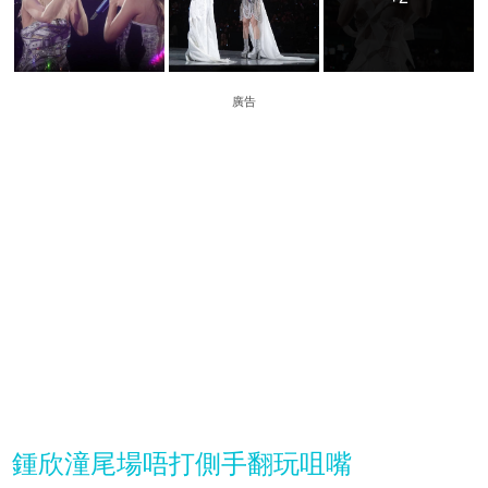
廣告
鍾欣潼尾場唔打側手翻玩咀嘴