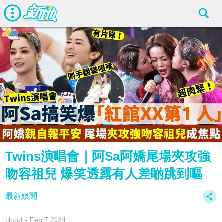
Twins演唱會｜阿Sa阿嬌尾場夾攻強
吻容祖兒 爆笑透露有人差啲跳到嘔
最新娛聞
cloud
Feb 7 2024