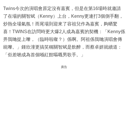
Twins今次的演唱會原定沒有嘉賓，但是在第16場時就邀請
了在場的關智斌（Kenny）上台，Kenny更連打3個側手翻，
炒熱全場氣氛！而尾場則迎來了容祖兒作為嘉賓，夠晒驚
喜！TWINS在訪問時更大爆2人成為嘉賓的契機：「Kenny係
畀我哋捉上嚟，（臨時啦㗎？）係啊。阿祖係我哋演唱會傳
統嚟。」鍾欣潼更搞笑稱關智斌是飲醉，而蔡卓妍就續道：
「佢差啲成為首個喺紅館嘔嘅男歌手。」
廣告