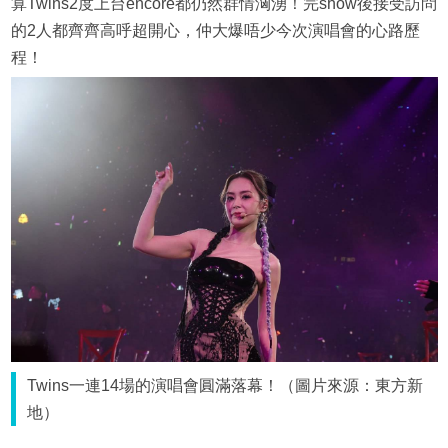
算Twins2度上台encore都仍然群情洶湧！完show後接受訪問
的2人都齊齊高呼超開心，仲大爆唔少今次演唱會的心路歷
程！
Twins一連14場的演唱會圓滿落幕！（圖片來源：東方新
地）