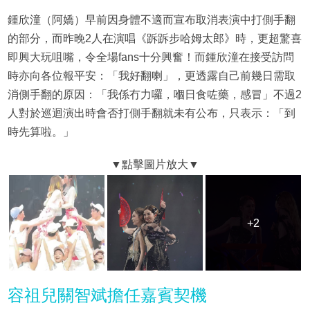
鍾欣潼（阿嬌）早前因身體不適而宣布取消表演中打側手翻
的部分，而昨晚2人在演唱《跅跅步哈姆太郎》時，更超驚喜
即興大玩咀嘴，令全場fans十分興奮！而鍾欣潼在接受訪問
時亦向各位報平安：「我好翻喇」，更透露自己前幾日需取
消側手翻的原因：「我係冇力囉，嗰日食咗藥，感冒」不過2
人對於巡迴演出時會否打側手翻就未有公布，只表示：「到
時先算啦。」
+2
+2
容祖兒關智斌擔任嘉賓契機