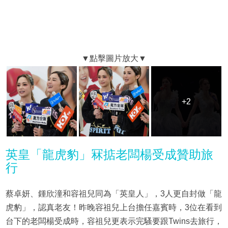
+2
+2
英皇「龍虎豹」冧掂老闆楊受成贊助旅
行
蔡卓妍、鍾欣潼和容祖兒同為「英皇人」，3人更自封做「龍
虎豹」，認真老友！昨晚容祖兒上台擔任嘉賓時，3位在看到
台下的老闆楊受成時，容祖兒更表示完騷要跟Twins去旅行，