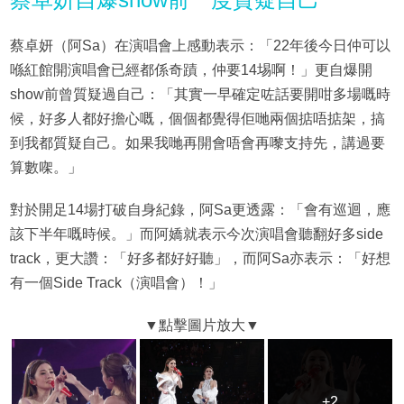
蔡卓妍（阿Sa）在演唱會上感動表示：「22年後今日仲可以
喺紅館開演唱會已經都係奇蹟，仲要14埸啊！」更自爆開
show前曾質疑過自己：「其實一早確定咗話要開咁多場嘅時
候，好多人都好擔心嘅，個個都覺得佢哋兩個掂唔掂架，搞
到我都質疑自己。如果我哋再開會唔會再嚟支持先，講過要
算數㗎。」
對於開足14場打破自身紀錄，阿Sa更透露：「會有巡迴，應
該下半年嘅時候。」而阿嬌就表示今次演唱會聽翻好多side
track，更大讚：「好多都好好聽」，而阿Sa亦表示：「好想
有一個Side Track（演唱會）！」
+2
+2