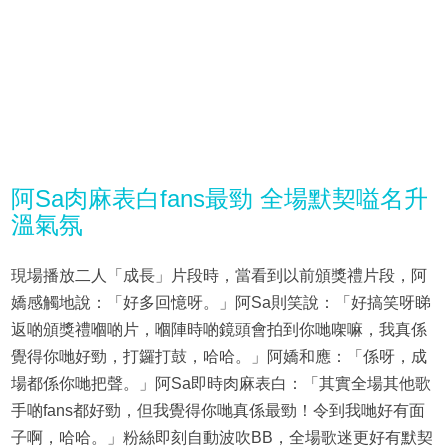
阿Sa肉麻表白fans最勁 全場默契嗌名升
溫氣氛
現場播放二人「成長」片段時，當看到以前頒獎禮片段，阿
嬌感觸地說：「好多回憶呀。」阿Sa則笑說：「好搞笑呀睇
返啲頒獎禮嗰啲片，嗰陣時啲鏡頭會拍到你哋㗎嘛，我真係
覺得你哋好勁，打鑼打鼓，哈哈。」阿嬌和應：「係呀，成
場都係你哋把聲。」阿Sa即時肉麻表白：「其實全場其他歌
手啲fans都好勁，但我覺得你哋真係最勁！令到我哋好有面
子啊，哈哈。」粉絲即刻自動波吹BB，全場歌迷更好有默契