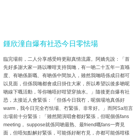
鍾欣潼自爆有社恐今日零怯場
臨完場前，二人分享感受時更顯真情流露。阿嬌先說：「首
先好多謝大家一路以嚟咁支持我哋，有一啲二十五年一直喺
度、有啲係新嘅、有啲係中間加入，雖然我哋唔係成日都可
以見面，但係我哋都會成日掛住大家，所以希望以後多啲呢
啲線下嘅活動，等你哋唔好咁望穿抽水。」隨後更自爆有社
恐，太接近人會緊張：「但係今日我冇，呢個場地真係好
warm，我今日完全冇怯場、冇緊張、非常好。」而阿Sa坦言
出場前十分緊張：「雖然開演唱會都好緊張，但呢個係fans
meeting， suppose就係同啲最熟、最friend嘅fans一齊見
面，但唔知點解好緊張，可能係好耐冇見，亦都可能係咁樣