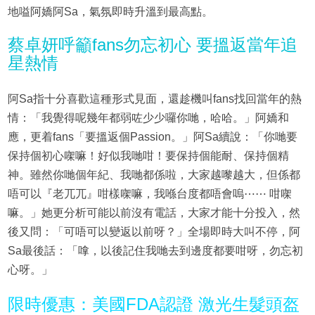
地嗌阿嬌阿Sa，氣氛即時升溫到最高點。
蔡卓妍呼籲fans勿忘初心 要搵返當年追
星熱情
阿Sa指十分喜歡這種形式見面，還趁機叫fans找回當年的熱
情：「我覺得呢幾年都弱咗少少囉你哋，哈哈。」阿嬌和
應，更着fans「要搵返個Passion。」阿Sa續說：「你哋要
保持個初心㗎嘛！好似我哋咁！要保持個能耐、保持個精
神。雖然你哋個年紀、我哋都係啦，大家越嚟越大，但係都
唔可以『老兀兀』咁樣㗎嘛，我喺台度都唔會嗚⋯⋯ 咁㗎
嘛。」她更分析可能以前沒有電話，大家才能十分投入，然
後又問：「可唔可以變返以前呀？」全場即時大叫不停，阿
Sa最後話：「嗱，以後記住我哋去到邊度都要咁呀，勿忘初
心呀。」
限時優惠：美國FDA認證 激光生髮頭盔