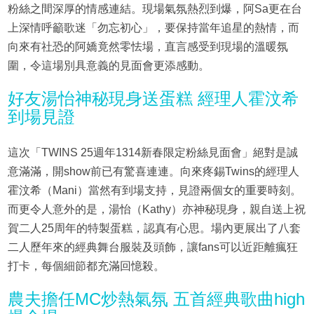
粉絲之間深厚的情感連結。現場氣氛熱烈到爆，阿Sa更在台
上深情呼籲歌迷「勿忘初心」，要保持當年追星的熱情，而
向來有社恐的阿嬌竟然零怯場，直言感受到現場的溫暖氛
圍，令這場別具意義的見面會更添感動。
好友湯怡神秘現身送蛋糕 經理人霍汶希
到場見證
這次「TWINS 25週年1314新春限定粉絲見面會」絕對是誠
意滿滿，開show前已有驚喜連連。向來疼錫Twins的經理人
霍汶希（Mani）當然有到場支持，見證兩個女的重要時刻。
而更令人意外的是，湯怡（Kathy）亦神秘現身，親自送上祝
賀二人25周年的特製蛋糕，認真有心思。場內更展出了八套
二人歷年來的經典舞台服裝及頭飾，讓fans可以近距離瘋狂
打卡，每個細節都充滿回憶殺。
農夫擔任MC炒熱氣氛 五首經典歌曲high