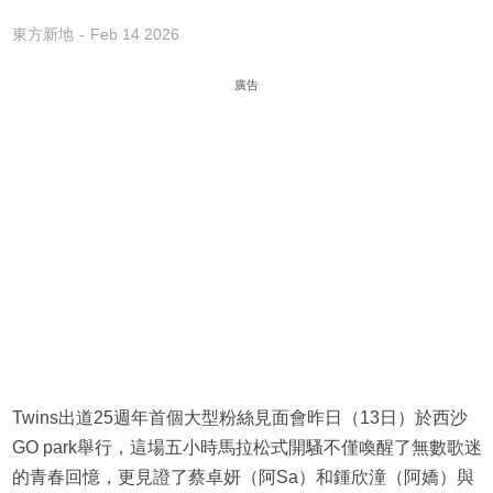
東方新地
Feb 14 2026
廣告
Twins出道25週年首個大型粉絲見面會昨日（13日）於西沙
GO park舉行，這場五小時馬拉松式開騷不僅喚醒了無數歌迷
的青春回憶，更見證了蔡卓妍（阿Sa）和鍾欣潼（阿嬌）與