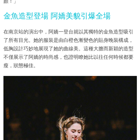
顏！」
金魚造型登場 阿嬌美貌引爆全場
在南京站的演出中，阿嬌一登台就以其獨特的金魚造型吸引
了所有目光。她的服裝是由白橙色漸變色的貼身晚裝構成，
低胸設計巧妙地展現了她的曲線美。這種大膽而新穎的造型
不僅展示了阿嬌的時尚感，也證明瞭她比以往任何時候都要
瘦，狀態極佳。