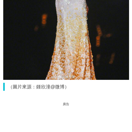
（圖片來源：鍾欣潼@微博）
廣告