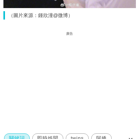
（圖片來源：鍾欣潼@微博）
廣告
關鍵詞
即時娛聞
twins
阿嬌