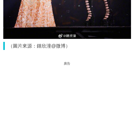
（圖片來源：鍾欣潼@微博）
廣告