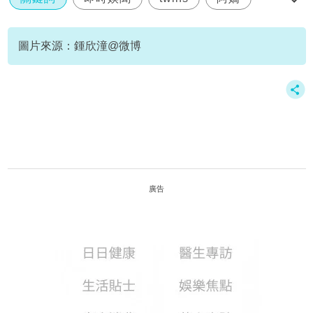
南京巡唱
圖片來源：鍾欣潼@微博
廣告