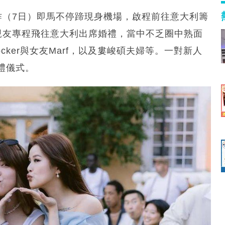
i，昨（7日）即馬不停蹄現身機場，啟程前往意大利籌
數十位親友專程飛往意大利出席婚禮，當中不乏圈中熟面
、Locker與女友Marf，以及婁峻碩夫婦等。一對新人
禮儀式。