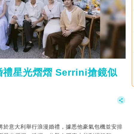
婚禮星光熠熠 Serrini搶鏡似
isty即將於意大利舉行浪漫婚禮，據悉他豪氣包機並安排