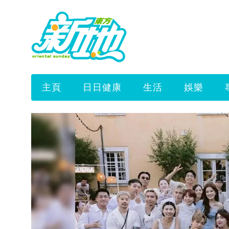
主頁
日日健康
生活
娛樂