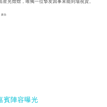
面星光熠熠，唯獨一位摯友因事未能到場祝賀。
廣告
星級嘉賓陣容曝光