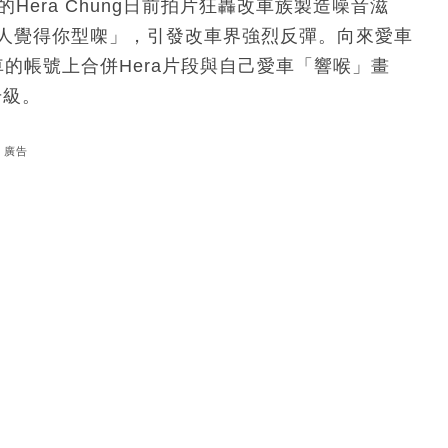
的Hera Chung日前拍片狂轟改車族製造噪音滋
，冇人覺得你型㗎」，引發改車界強烈反彈。向來愛車
門曬車的帳號上合併Hera片段與自己愛車「響喉」畫
升級。
廣告