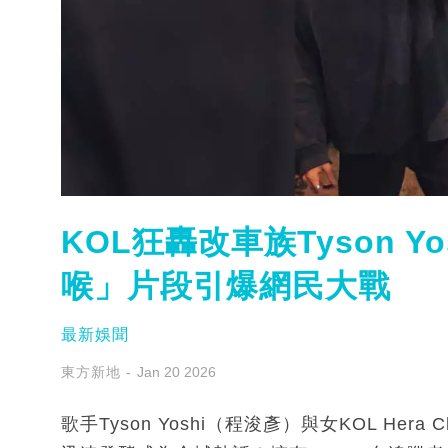
KOL狂轟改車族Tyson Y
喉」片段引爆網民大戰
最新娛聞
東方新地
Jan 20 2026
歌手Tyson Yoshi（程浚彥）與女KOL H