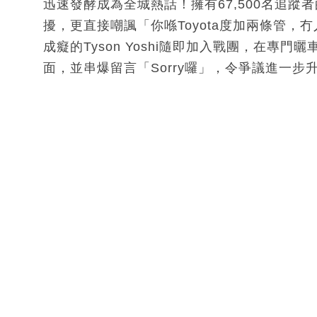
迅速發酵成為全城熱話！擁有67,500名追蹤者
擾，更直接嘲諷「你喺Toyota度加兩條管
成癡的Tyson Yoshi隨即加入戰團，在專
面，並串爆留言「Sorry囉」，令爭議進一步