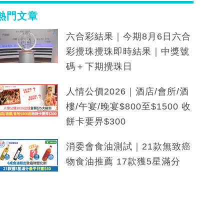
熱門文章
六合彩結果｜今期8月6日六合
彩攪珠攪珠即時結果｜中獎號
碼＋下期攪珠日
人情公價2026｜酒店/會所/酒
樓/午宴/晚宴$800至$1500 收
餅卡要畀$300
消委會食油測試｜21款無致癌
物食油推薦 17款獲5星滿分