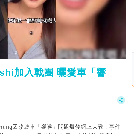
oshi加入戰團 曬愛車「響
era Chung因改裝車「響喉」問題爆發網上大戰，事件