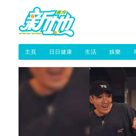
主頁
日日健康
生活
娛樂