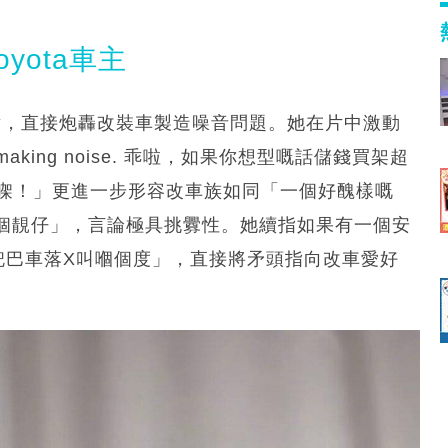
oyota車主
1秒的影片，直接炮轟改裝車製造噪音問題。她在片中激動
stop making noise. 乖啦，如果你想型嘅話儲錢買架超
你型㗎！」更進一步形容改車族如同「一個好醜樣嘅
個靚仔」，言論極具挑釁性。她續指如果有一個安
兜巴車落X叫嗰個度」，直接將矛頭指向改車愛好