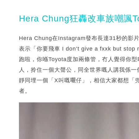
Hera Chung狂轟改車族嘲諷T
Hera Chung在Instagram發布長達3
表示「你要飛車 I don’t give a fxxk but 
跑啦，你喺Toyota度加兩條管，冇人覺得
人，拎住一個大聲公，同全世界嘅人講我係一
靜同埋一個「X叫嘅𡃁仔」，相信大家都想「
者。