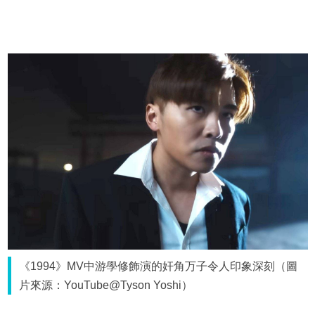
《1994》MV中游學修飾演的奸角万子令人印象深刻（圖
片來源：YouTube@Tyson Yoshi）