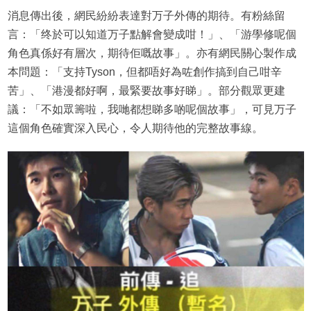
消息傳出後，網民紛紛表達對万子外傳的期待。有粉絲留
言：「终於可以知道万子點解會變成咁！」、「游學修呢個
角色真係好有層次，期待佢嘅故事」。亦有網民關心製作成
本問題：「支持Tyson，但都唔好為咗創作搞到自己咁辛
苦」、「港漫都好啊，最緊要故事好睇」。部分觀眾更建
議：「不如眾籌啦，我哋都想睇多啲呢個故事」，可見万子
這個角色確實深入民心，令人期待他的完整故事線。