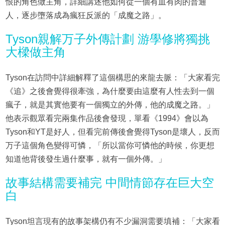
恨的角色做主角，詳細講述他如何從一個有血有肉的普通
人，逐步墮落成為瘋狂反派的「成魔之路」。
Tyson親解万子外傳計劃 游學修將獨挑
大樑做主角
Tyson在訪問中詳細解釋了這個構思的來龍去脈：「大家看完
《追》之後會覺得很牽強，為什麼要由這麼有人性去到一個
瘋子，就是其實他要有一個獨立的外傳，他的成魔之路。」
他表示觀眾看完兩集作品後會發現，單看《1994》會以為
Tyson和YT是好人，但看完前傳後會覺得Tyson是壞人，反而
万子這個角色變得可憐，「所以當你可憐他的時候，你更想
知道他背後發生過什麼事，就有一個外傳。」
故事結構需要補完 中間情節存在巨大空
白
Tyson坦言現有的故事架構仍有不少漏洞需要填補：「大家看