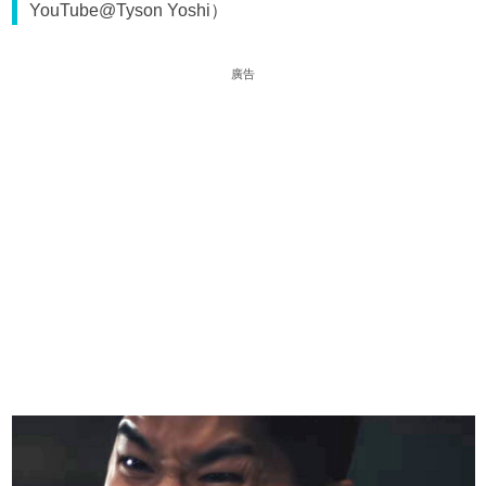
YouTube@Tyson Yoshi）
廣告