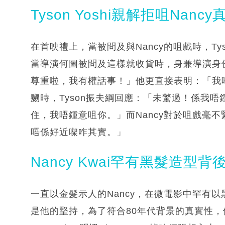
Tyson Yoshi親解拒咀Nancy
在首映禮上，當被問及與Nancy的咀戲時，T
當導演何圖被問及這樣就收貨時，身兼導演身份
尊重啦，我有權話事！」他更直接表明：「我唔鍾
嬲時，Tyson振夫綱回應：「未驚過！係我唔
住，我唔鍾意咀你。」而Nancy對於咀戲毫
唔係好近㗎咋其實。」
Nancy Kwai罕有黑髮造型背
一直以金髮示人的Nancy，在微電影中罕有以
是他的堅持，為了符合80年代背景的真實性，他