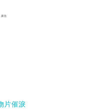
廣告
動物片催淚