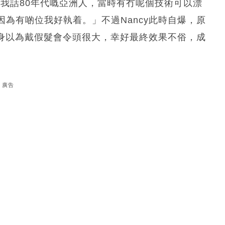
入去，我話80年代嘅亞洲人，當時有冇呢個技術可以漂
為有啲位我好執着。」不過Nancy此時自爆，原
本身以為戴假髮會令頭很大，幸好最終效果不俗，成
廣告