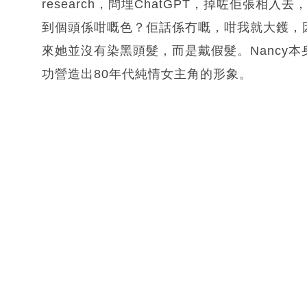
research，問埋ChatGPT，掉咗佢張相
到個頭係咁嘅色？佢話係冇嘅，咁我就大鑊，因
來她並沒有染黑頭髮，而是戴假髮。Nancy
功營造出80年代純情女主角的形象。