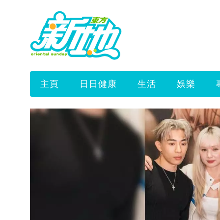
主頁
日日健康
生活
娛樂