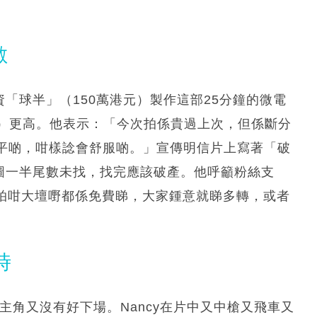
數
資「球半」（150萬港元）製作這部25分鐘的微電
港元）更高。他表示：「今次拍係貴過上次，但係斷分
平啲，咁樣諗會舒服啲。」宣傳明信片上寫著「破
何圖一半尾數未找，找完應該破產。他呼籲粉絲支
吓，拍咁大壇嘢都係免費睇，大家鍾意就睇多轉，或者
時
主角又沒有好下場。Nancy在片中又中槍又飛車又