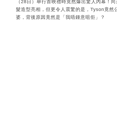
（28日）舉行首映禮時竟然爆出驚人內幕！向來
髮造型亮相，但更令人震驚的是，Tyson竟然
婆，背後原因竟然是「我唔鍾意咀佢」？