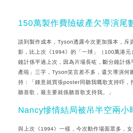
150萬製作費險破產欠導演尾
談到製作成本，Tyson透露今次更加揼本，斥
影，比上次《1994》的「一球」（100萬
鐘計係平過上次，因為片場長咗，斷分鐘計係
產啦」三字，Tyson笑言差不多，還欠導演
持：「鍾意就買張poster同聽我嘅歌支持
聽首歌，最主要就係聽首歌支持我。」
Nancy慘情結局被吊半空兩小
與上次《1994》一樣，今次動作場面眾多，女