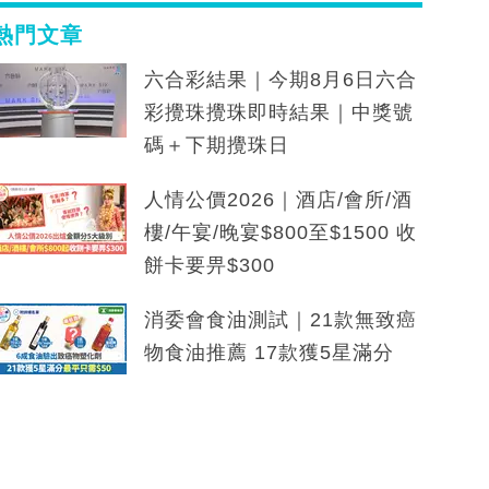
熱門文章
六合彩結果｜今期8月6日六合
彩攪珠攪珠即時結果｜中獎號
碼＋下期攪珠日
人情公價2026｜酒店/會所/酒
樓/午宴/晚宴$800至$1500 收
餅卡要畀$300
消委會食油測試｜21款無致癌
物食油推薦 17款獲5星滿分