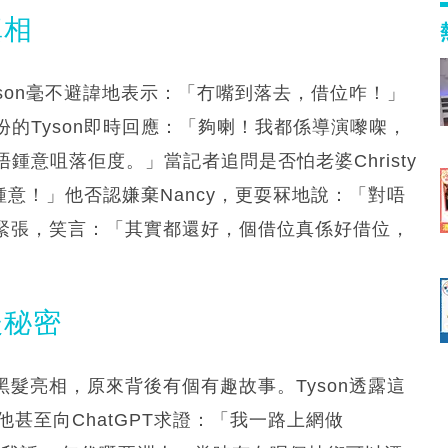
真相
yson毫不避諱地表示：「冇嘴到落去，借位咋！」
的Tyson即時回應：「夠喇！我都係導演嚟㗎，
意咀落佢度。」當記者追問是否怕老婆Christy
鍾意！」他否認嫌棄Nancy，更耍冧地說：「對唔
不緊張，笑言：「其實都還好，個借位真係好借位，
後秘密
黑髮亮相，原來背後有個有趣故事。Tyson透露這
甚至向ChatGPT求證：「我一路上網做