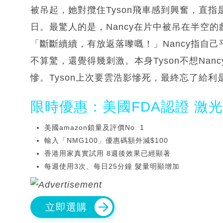
被吊起，她對攬住Tyson飛車感到興奮，直
日。最驚人的是，Nancy在片中被吊在半空
「斷斷續續，有放返落嚟嘅！」Nancy指自
不算驚，還覺得幾刺激。本身Tyson不想Na
慘。Tyson上次要雲浩影慘死，最終忘了給利是
限時優惠：美國FDA認證 激
美國amazon鎖量及評價No. 1
輸入「NMG100」優惠碼額外減$100
香港用家真實試用 8週後效果已經顯著
每週使用3次、每日25分鐘 髮量明顯增加
立即選購