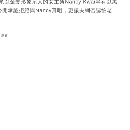
以金髮形象示人的女主角Nancy Kwai罕有以黑
公開承認拒絕與Nancy真咀，更振夫綱否認怕老
廣告