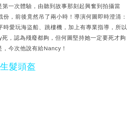
指是第一次體驗，由聽到故事那刻起興奮到拍攝當
的戲份，前後竟然吊了兩小時！導演何圖即時澄清：
己平時愛玩海盜船、跳樓機，加上有專業指導，所以
ncy死，認為殘廢都夠，但何圖堅持她一定要死才夠
，今次他說有給Nancy！
光生髮頭盔