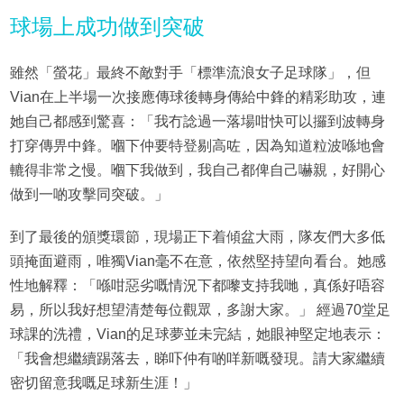
球場上成功做到突破
雖然「螢花」最終不敵對手「標準流浪女子足球隊」，但
Vian在上半場一次接應傳球後轉身傳給中鋒的精彩助攻，連
她自己都感到驚喜：「我冇諗過一落場咁快可以攞到波轉身
打穿傳畀中鋒。嗰下仲要特登剔高咗，因為知道粒波喺地會
轆得非常之慢。嗰下我做到，我自己都俾自己嚇親，好開心
做到一啲攻擊同突破。」
到了最後的頒獎環節，現場正下着傾盆大雨，隊友們大多低
頭掩面避雨，唯獨Vian毫不在意，依然堅持望向看台。她感
性地解釋：「喺咁惡劣嘅情況下都嚟支持我哋，真係好唔容
易，所以我好想望清楚每位觀眾，多謝大家。」 經過70堂足
球課的洗禮，Vian的足球夢並未完結，她眼神堅定地表示：
「我會想繼續踢落去，睇吓仲有啲咩新嘅發現。請大家繼續
密切留意我嘅足球新生涯！」