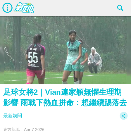
足球女將2｜Vian連家穎無懼生理期
影響 雨戰下熱血拼命：想繼續踢落去
最新娛聞
東方新地
Apr 7 2026