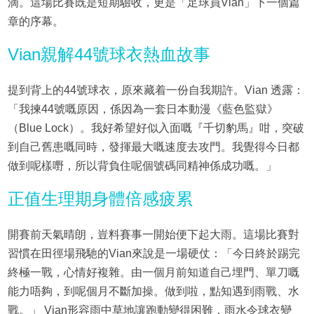
滴。這場比賽既是短期驗收，更是「足球員Vian」下一個篇
章的序幕。
Vian親解44號球衣熱血故事
提到背上的44號球衣，原來藏着一份自我期許。Vian 透露：
「我揀44號嘅原因，係因為一套日本動漫《藍色監獄》
（Blue Lock）。我好希望好似入面嘅『千切豹馬』咁，突破
到自己舊患嘅同時，發揮最大嘅速度去攻門。我覺得今日都
做到呢樣嘢，所以背負住呢個號碼同精神係成功嘅。」
正值生理期身體倍感疲累
開賽前天氣晴朗，豈料賽事一開始便下起大雨。這場比賽對
習慣在田徑場飛馳的Vian來說是一場硬仗：「今日終於踢完
終極一戰，心情好複雜。由一個月前知道自己埋門、單刀嘅
能力唔夠，到呢個月不斷加操。做到啦，點知遇到雨戰、水
戰。」 Vian形容雨中草地讓跑動變得困難，雨水令球衣變