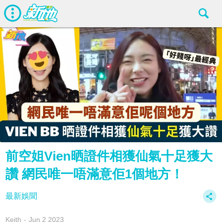
前空姐Vien晒證件相獲仙氣十足獲大
讚 網民唯一唔滿意佢1個地方！
最新娛聞
Keith
Jun 2 2023