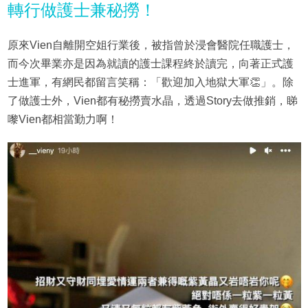
轉行做護士兼秘撈！
原來Vien自離開空姐行業後，被指曾於浸會醫院任職護士，
而今次畢業亦是因為就讀的護士課程終於讀完，向著正式護
士進軍，有網民都留言笑稱：「歡迎加入地獄大軍👏」。除
了做護士外，Vien都有秘撈賣水晶，透過Story去做推銷，睇
嚟Vien都相當勤力啊！