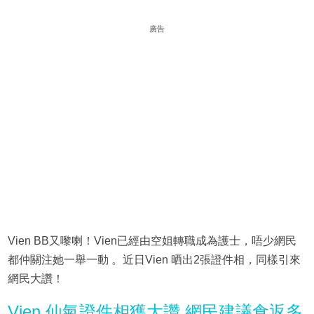
廣告
Vien BB又嚟喇！Vien已經由空姐轉職成為護士，唔少網民
都仲關注她一舉一動 。近日Vien 晒出2張證件相，同樣引來
網民大讚！
Vien 仙氣證件相獲大讚 網民建議食返多