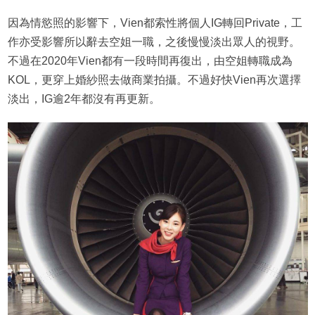
因為情慾照的影響下，Vien都索性將個人IG轉回Private，工
作亦受影響所以辭去空姐一職，之後慢慢淡出眾人的視野。
不過在2020年Vien都有一段時間再復出，由空姐轉職成為
KOL，更穿上婚紗照去做商業拍攝。不過好快Vien再次選擇
淡出，IG逾2年都沒有再更新。