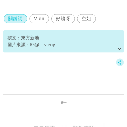
關鍵詞
Vien
好賤呀
空姐
撰文：東方新地
圖片來源：IG@__vieny
資料或影片來源：
原文刊於NewMonday
廣告