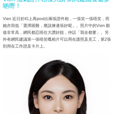
啲嘢！
Vien 近日於IG上再post出兩張證件相，一張笑一張唔笑，而
她亦寫低「選擇困難，應該揀邊張好呢」。照片中的Vien 顏
值非常高，網民都忍唔住大讚好靚，仲話「我全都要」。另
外有網民建議第一張唔笑嘅相片可以用在護照及見工，第2張
則用在工作證及卡片上。