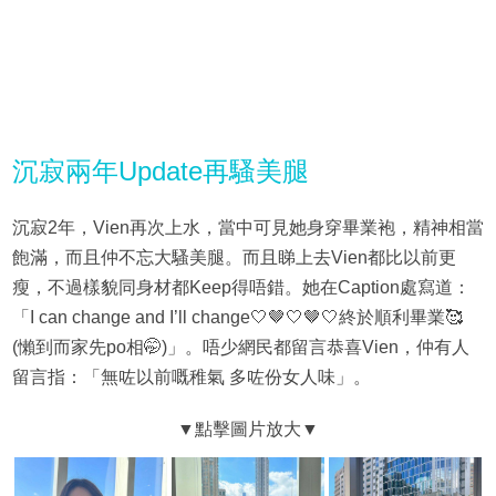
沉寂兩年Update再騷美腿
沉寂2年，Vien再次上水，當中可見她身穿畢業袍，精神相當
飽滿，而且仲不忘大騷美腿。而且睇上去Vien都比以前更
瘦，不過樣貌同身材都Keep得唔錯。她在Caption處寫道：
「I can change and I’ll change🤍🤎🤍🤎🤍終於順利畢業🥰
(懶到而家先po相🤭)」。唔少網民都留言恭喜Vien，仲有人
留言指：「無咗以前嘅稚氣 多咗份女人味」。