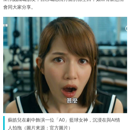
會同大家分享。
蘇皓兒在劇中飾演一位「A0」藍球女神，沉浸在與AI情
人拍拖（圖片來源：官方圖片）