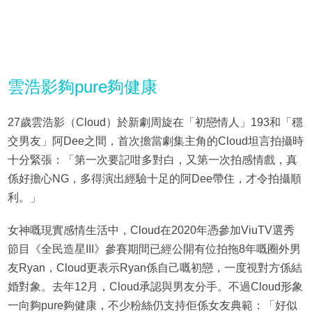
雲浩影夠pure夠健康
27歲雲浩影（Cloud）於新劇周旋在「初戀情人」193和「穩
交男友」阿Dee之間，首次擔當劇集主角的Cloud坦言拍攝時
十分緊張：「第一次要記咁多對白，又第一次拍感情戲，真
係好擔心NG，多得演出經驗十足的阿Dee帶住，才令拍攝順
利。」
女神嘅現實感情生活中，Cloud在2020年憑參加ViuTV選秀
節目《全民造星III》參賽期間已經公開有位拍拖8年嘅圈外男
友Ryan，Cloud更表示Ryan係自己嘅初戀，一度視對方係結
婚對象。去年12月，Cloud承認與男友分手。不過Cloud形象
一向夠pure夠健康，不少粉絲仍支持佢係女友典範：「好似