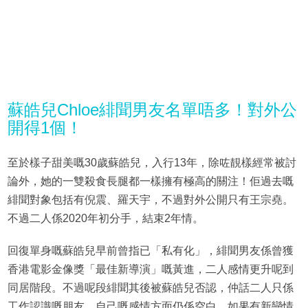
蘇皓兒Chloe緋聞男友名單唔多！對外公
開得1個！
至於樣子甜美嘅30歲蘇皓兒，入行13年，除咗靚樣經常被討
論外，她的一雙殺食長腿都一樣擁有極高的關注！佢過去嘅
緋聞對象包括有倪震、羅天宇，不過對外公開只有王宗堯。
不過二人係2020年初分手，結束2年情。
回復單身嘅蘇皓兒早前曾指已「私有化」，緋聞男友係曾獲
香港電影金像獎「最佳新導演」嘅黃進，二人感情更升呢到
同居階段。不過呢段緋聞其後被蘇皓兒否認，仲話二人只係
工作認識嘅朋友，自己嘅感情方面仍係空白，如果有新戀情