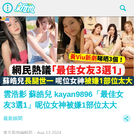
雲浩影 蘇皓兒 kayan9896「最佳女
友3選1」呢位女神被嫌1部位太大
最新娛聞
東方新地編輯部
Aug 13 2024