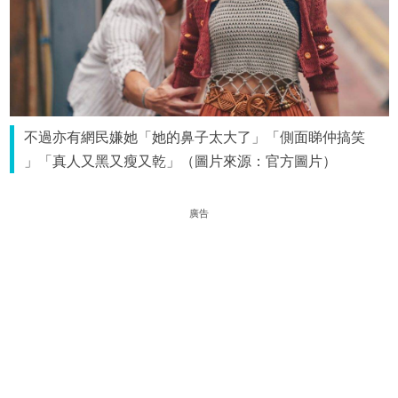
不過亦有網民嫌她「她的鼻子太大了」「側面睇仲搞笑
」「真人又黑又瘦又乾」（圖片來源：官方圖片）
廣告