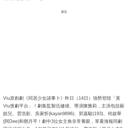
廣告
Viu原創劇《同居少女諸事卜》昨日（14日）強勢登陸「黃
Viu煲劇平台」！劇集監製伍健雄、導演陳雅莉，主演包括蘇
皓兒、雲浩影、吳家忻(kayan9896)、郭嘉駿(193)、何啟華
(阿Dee)和鄧月平！劇中3位女主角非常養眼，單看海報同劇