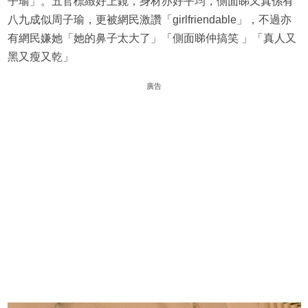
子瑜」。五官標緻好上鏡，身材亦好平均，側面睇又真係有
八九成似周子瑜，更被網民激讚「girlfriendable」，不過亦
有網民嫌她「她的鼻子太大了」「側面睇仲搞笑 」「真人又
黑又瘦又乾」
廣告