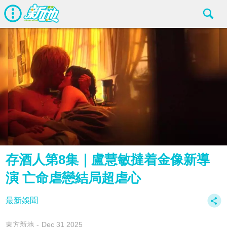
存酒人第8集｜盧慧敏撻着金像新導
演 亡命虐戀結局超虐心
最新娛聞
東方新地
Dec 31 2025