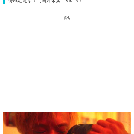
得風馳電掣！（圖片來源：ViuTV）
廣告