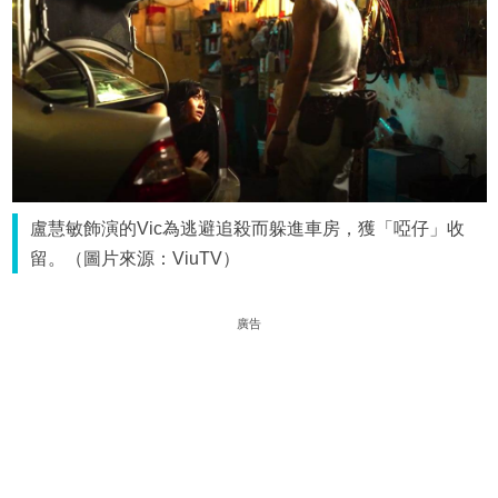
盧慧敏飾演的Vic為逃避追殺而躲進車房，獲「啞仔」收
留。（圖片來源：ViuTV）
廣告