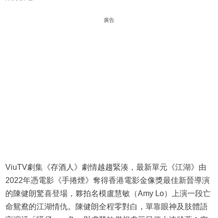
廣告
ViuTV劇集《存酒人》劇情越趨緊湊，最新單元《江湖》由
2022年憑電影《手捲煙》奪得香港電影金像獎最佳新晉導演
的陳健朗驚喜登場，夥拍名模盧慧敏（Amy Lo）上演一段亡
命鴛鴦的江湖情仇。陳健朗全程零對白，單靠眼神及肢體語