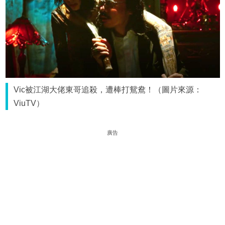
Vic被江湖大佬東哥追殺，遭棒打鴛鴦！（圖片來源：
ViuTV）
廣告