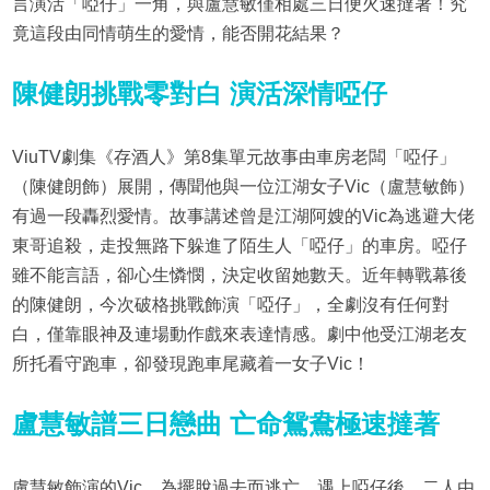
言演活「啞仔」一角，與盧慧敏僅相處三日便火速撻著！究
竟這段由同情萌生的愛情，能否開花結果？
陳健朗挑戰零對白 演活深情啞仔
ViuTV劇集《存酒人》第8集單元故事由車房老闆「啞仔」
（陳健朗飾）展開，傳聞他與一位江湖女子Vic（盧慧敏飾）
有過一段轟烈愛情。故事講述曾是江湖阿嫂的Vic為逃避大佬
東哥追殺，走投無路下躲進了陌生人「啞仔」的車房。啞仔
雖不能言語，卻心生憐憫，決定收留她數天。近年轉戰幕後
的陳健朗，今次破格挑戰飾演「啞仔」，全劇沒有任何對
白，僅靠眼神及連場動作戲來表達情感。劇中他受江湖老友
所托看守跑車，卻發現跑車尾藏着一女子Vic！
盧慧敏譜三日戀曲 亡命鴛鴦極速撻著
盧慧敏飾演的Vic，為擺脫過去而逃亡，遇上啞仔後，二人由