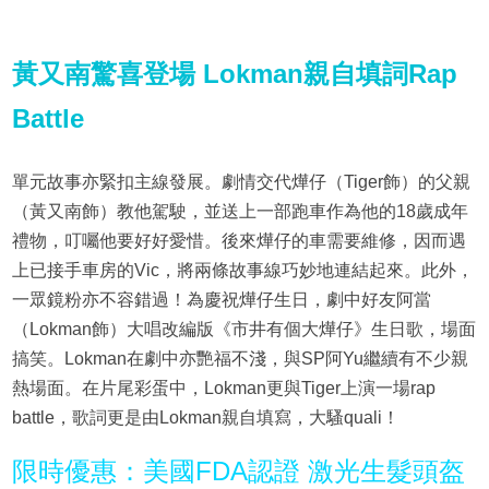
黃又南驚喜登場 Lokman親自填詞Rap
Battle
單元故事亦緊扣主線發展。劇情交代燁仔（Tiger飾）的父親
（黃又南飾）教他駕駛，並送上一部跑車作為他的18歲成年
禮物，叮囑他要好好愛惜。後來燁仔的車需要維修，因而遇
上已接手車房的Vic，將兩條故事線巧妙地連結起來。此外，
一眾鏡粉亦不容錯過！為慶祝燁仔生日，劇中好友阿當
（Lokman飾）大唱改編版《市井有個大燁仔》生日歌，場面
搞笑。Lokman在劇中亦艷福不淺，與SP阿Yu繼續有不少親
熱場面。在片尾彩蛋中，Lokman更與Tiger上演一場rap
battle，歌詞更是由Lokman親自填寫，大騷quali！
限時優惠：美國FDA認證 激光生髮頭盔