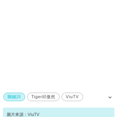
關鍵詞
Tiger邱傲然
ViuTV
存酒人
盧慧敏
圖片來源：ViuTV