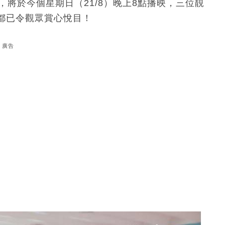
記》，將於今個星期日（21/8）晚上8點播映，三位靚
都已令觀眾賞心悅目！
廣告