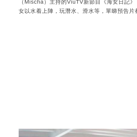
（Mischa）主持的ViuTV新節目《海女日
女以水着上陣，玩潛水、滑水等，單睇預告片