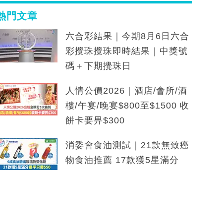
熱門文章
六合彩結果｜今期8月6日六合
彩攪珠攪珠即時結果｜中獎號
碼＋下期攪珠日
人情公價2026｜酒店/會所/酒
樓/午宴/晚宴$800至$1500 收
餅卡要畀$300
消委會食油測試｜21款無致癌
物食油推薦 17款獲5星滿分