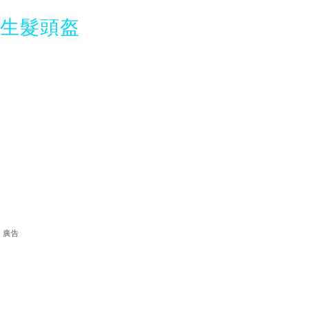
光生髮頭盔
廣告