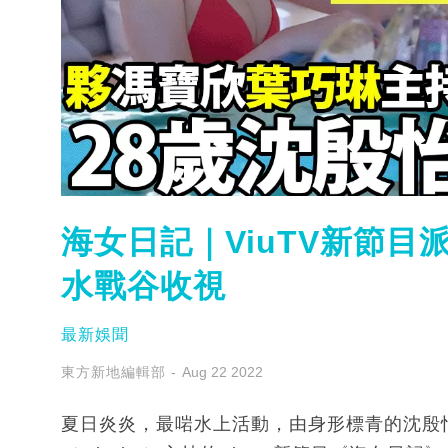
海女日記｜ViuTV新節
水戰谷收視
最新娛聞
東方新地編輯部
Aug 22 2022
夏日炎炎，最啱水上活動，由身形標青的沈殷怡（ 