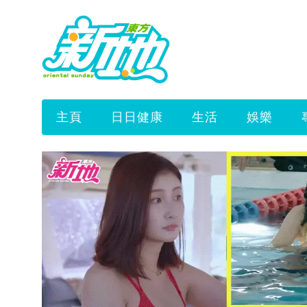
主頁
日日健康
生活
娛樂