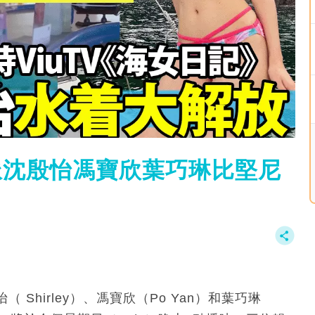
目派沈殷怡馮寶欣葉巧琳比堅尼
Shirley）、馮寶欣（Po Yan）和葉巧琳