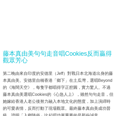
藤本真由美句句走音唱Cookies反而贏得
觀眾芳心
第二晚由來自印度的安德里（Jeff）對戰日本北海道出身的藤
本真由美。安德里自稱香港「鄉下」在土瓜灣，選唱Beyond
的《海闊天空》，每隻字都唱得字正腔圓，實力驚人。不過
藤本真由美選唱Cookies的《心急人上》，雖然句句走音，但
她嫁給香港人老公後努力融入本地文化的態度，加上演繹時
的可愛表情，反而打動了現場觀眾。最終藤本真由美成功晉
級，證明「入鄉隨俗」比起唱功更重要的是那份誠意。