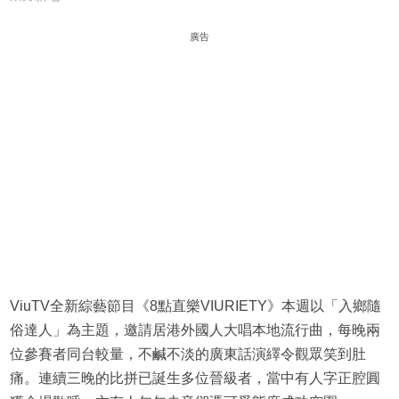
廣告
ViuTV全新綜藝節目《8點直樂VIURIETY》本週以「入鄉隨
俗達人」為主題，邀請居港外國人大唱本地流行曲，每晚兩
位參賽者同台較量，不鹹不淡的廣東話演繹令觀眾笑到肚
痛。連續三晚的比拼已誕生多位晉級者，當中有人字正腔圓