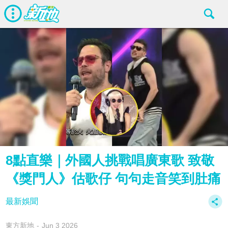
8點直樂｜外國人挑戰唱廣東歌 致敬
《獎門人》估歌仔 句句走音笑到肚痛
最新娛聞
東方新地
Jun 3 2026