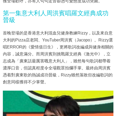
獲全場歡呼，亦有人句句走音卻憑可愛態度成功突圍。
第一集意大利人周洪賓唱羅文經典成功
晉級
首晚登場的是香港意大利混血兒健身教練Rizzy，以及來自意
大利的Pizza店老闆、YouTuber周洪賓（Jacopo）。Rizzy選
唱ERROR的《愛情值日生》，更將歌詞改編成與健身相關的
內容，誠意滿分。而周洪賓則挑戰羅文經典《激光中》，立
志成為「廣東話最厲害嘅意大利人」，雖然每句歌詞都帶着
濃厚口音，但認真程度令全場觀眾拍爛手掌。最終由周洪賓
憑着對廣東歌的熱誠成功晉級，Rizzy雖然落敗但改編歌詞的
創意同樣獲得不少掌聲。