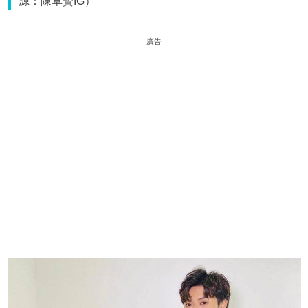
源：陳卓賢IG）
廣告