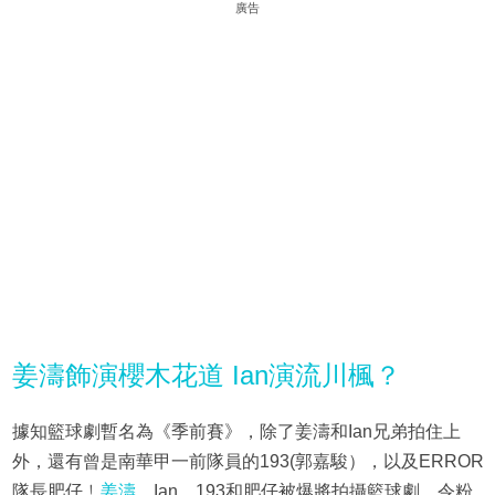
廣告
姜濤飾演櫻木花道 Ian演流川楓？
據知籃球劇暫名為《季前賽》，除了姜濤和Ian兄弟拍住上
外，還有曾是南華甲一前隊員的193(郭嘉駿），以及ERROR
隊長肥仔﹗
姜濤
、Ian、193和肥仔被爆將拍攝籃球劇，令粉