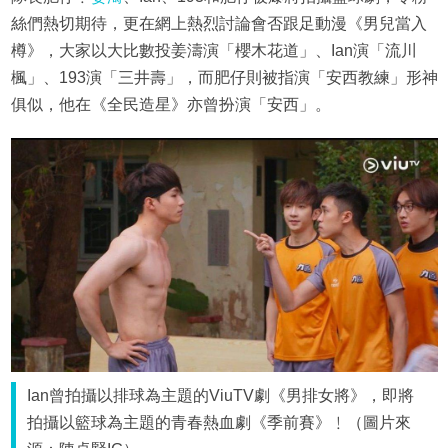
絲們熱切期待，更在網上熱烈討論會否跟足動漫《男兒當入
樽》，大家以大比數投姜濤演「櫻木花道」、Ian演「流川
楓」、193演「三井壽」，而肥仔則被指演「安西教練」形神
俱似，他在《全民造星》亦曾扮演「安西」。
Ian曾拍攝以排球為主題的ViuTV劇《男排女將》，即將
拍攝以籃球為主題的青春熱血劇《季前賽》﹗（圖片來