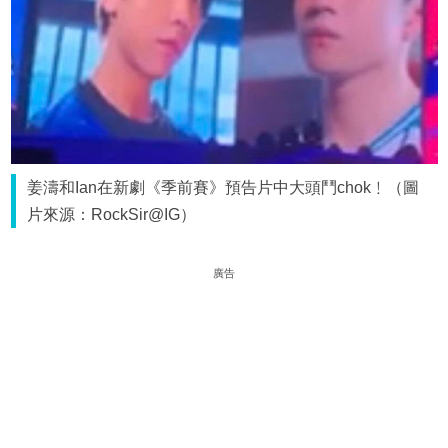
姜濤和Ian在新劇《季前賽》預告片中大頭鬥chok﹗（圖
片來源：RockSir@IG）
廣告