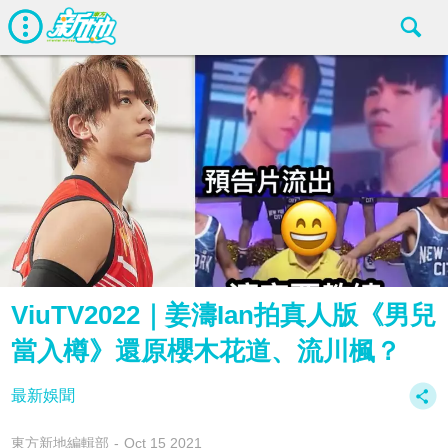
ViuTV2022｜姜濤Ian拍真人版《男兒
當入樽》還原櫻木花道、流川楓？
最新娛聞
東方新地編輯部
Oct 15 2021