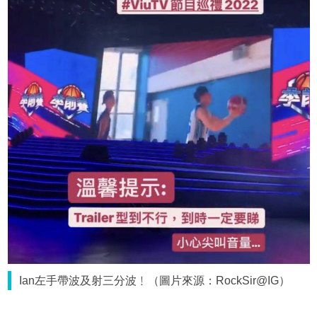
Ian左手帶波及射三分波﹗（圖片來源：RockSir@IG）