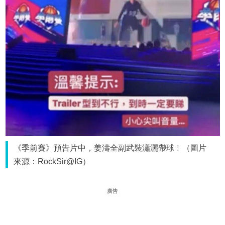
《季前賽》預告片中，姜濤全副武裝瀟灑帶球﹗（圖片
來源：RockSir@IG）
廣告