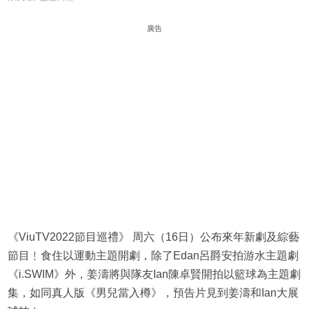
廣告
《ViuTV2022節目巡禮》 周六（16日）公布來年新劇及綜藝
節目﹗食住以運動主題開劇，除了Edan呂爵安拍游水主題劇
《i.SWIM》外，姜濤將與隊友Ian陳卓賢開拍以籃球為主題劇
集，如同真人版《男兒當入樽》，預告片見到姜濤和Ian大展