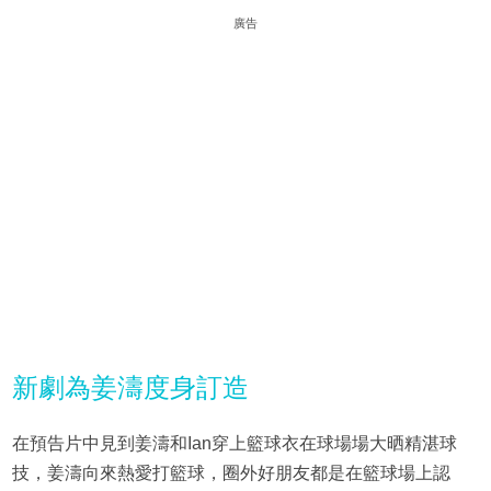
廣告
新劇為姜濤度身訂造
在預告片中見到姜濤和Ian穿上籃球衣在球場場大晒精湛球
技，姜濤向來熱愛打籃球，圈外好朋友都是在籃球場上認