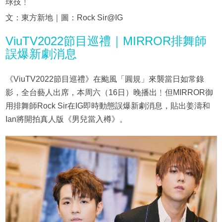
球技﹗
文：東方新地｜圖：Rock Sir@IG
ViuTV2022節目巡禮｜MIRROR排舞師
誤爆新劇消息
《ViuTV2022節目巡禮》在颱風「圓規」來襲當日如常錄
影，全台藝人出席，本周六（16日）晚播出﹗但MIRROR御
用排舞師Rock Sir在IG即時動態誤爆新劇消息，貼出姜濤和
Ian將開拍真人版《男兒當入樽》。