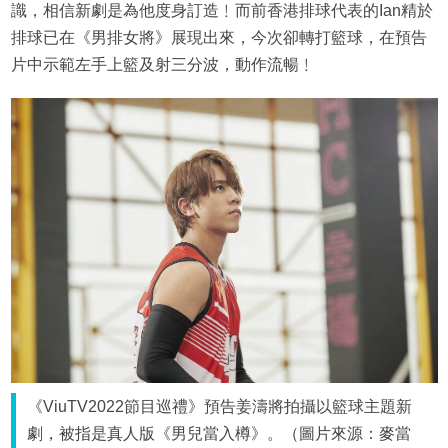
識，相信新劇是為他度身訂造﹗而前香港排球代表的Ian精於
排球已在《男排女將》展現出來，今次卻轉打籃球，在預告
片中示範左手上籃及射三分波，動作流暢﹗
《ViuTV2022節目巡禮》預告姜濤將拍攝以籃球主題新
劇，被指是真人版《男兒當入樽》。（圖片來源：麥當