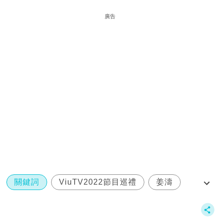
廣告
關鍵詞
ViuTV2022節目巡禮
姜濤
男兒當入樽
籃球