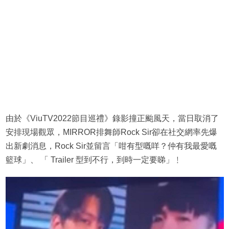
由於《ViuTV2022節目巡禮》錄影撞正颱風天，當日取消了
安排現場觀眾，MIRROR排舞師Rock Sir卻在社交網率先爆
出新劇消息，Rock Sir並留言「咁有型嘅咩？仲有我最愛嘅
籃球」、 「 Trailer 型到不行，到時一定要睇」﹗