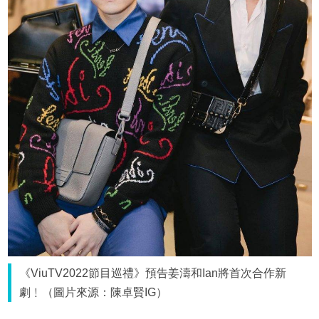
《ViuTV2022節目巡禮》預告姜濤和Ian將首次合作新
劇﹗（圖片來源：陳卓賢IG）