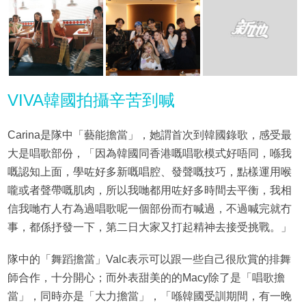
VIVA韓國拍攝辛苦到喊
Carina是隊中「藝能擔當」，她謂首次到韓國錄歌，感受最
大是唱歌部份，「因為韓國同香港嘅唱歌模式好唔同，喺我
嘅認知上面，學咗好多新嘅唱腔、發聲嘅技巧，點樣運用喉
嚨或者聲帶嘅肌肉，所以我哋都用咗好多時間去平衡，我相
信我哋冇人冇為過唱歌呢一個部份而冇喊過，不過喊完就冇
事，都係抒發一下，第二日大家又打起精神去接受挑戰。」
隊中的「舞蹈擔當」Valc表示可以跟一些自己很欣賞的排舞
師合作，十分開心；而外表甜美的的Macy除了是「唱歌擔
當」，同時亦是「大力擔當」，「喺韓國受訓期間，有一晚