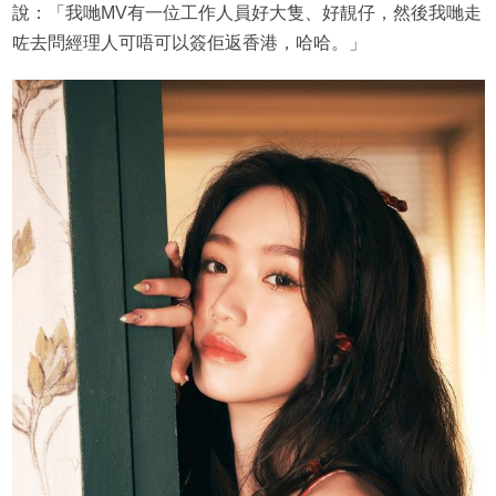
說：「我哋MV有一位工作人員好大隻、好靚仔，然後我哋走
咗去問經理人可唔可以簽佢返香港，哈哈。」