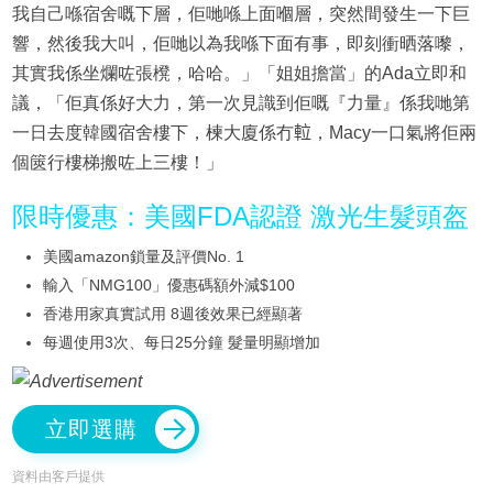
我自己喺宿舍嘅下層，佢哋喺上面嗰層，突然間發生一下巨
響，然後我大叫，佢哋以為我喺下面有事，即刻衝晒落嚟，
其實我係坐爛咗張櫈，哈哈。」「姐姐擔當」的Ada立即和
議，「佢真係好大力，第一次見識到佢嘅『力量』係我哋第
一日去度韓國宿舍樓下，楝大廈係冇𨋢，Macy一口氣將佢兩
個篋行樓梯搬咗上三樓！」
限時優惠：美國FDA認證 激光生髮頭盔
美國amazon鎖量及評價No. 1
輸入「NMG100」優惠碼額外減$100
香港用家真實試用 8週後效果已經顯著
每週使用3次、每日25分鐘 髮量明顯增加
立即選購
資料由客戶提供