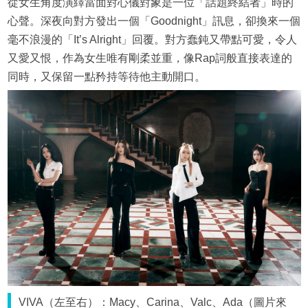
從女生角度演繹當面對心儀對象是一位「話題終結者」時的
心聲。深夜向對方發出一個「Goodnight」訊息，卻換來一個
毫不浪漫的「It’s Alright」回覆。對方蠢鈍又帶點可愛，令人
又愛又恨，作為女生唯有剛柔並重，像Rap詞般直接表達的
同時，又保留一點矜持等待他主動開口。
VIVA（左至右）：Macy、Carina、Valc、Ada（圖片來