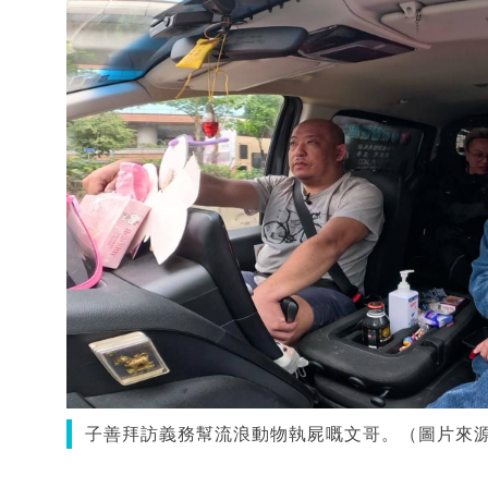
子善拜訪義務幫流浪動物執屍嘅文哥。（圖片來源