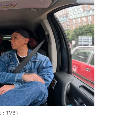
：TVB）