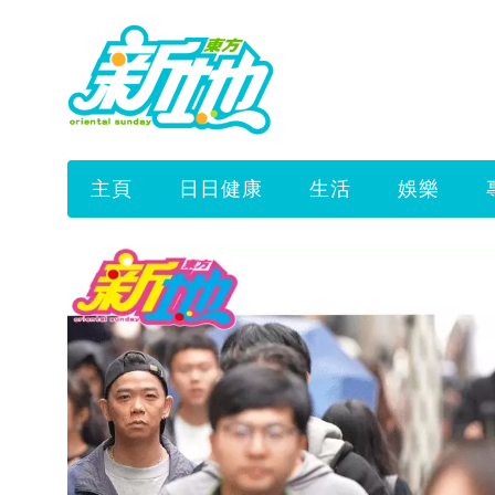
主頁
日日健康
生活
娛樂