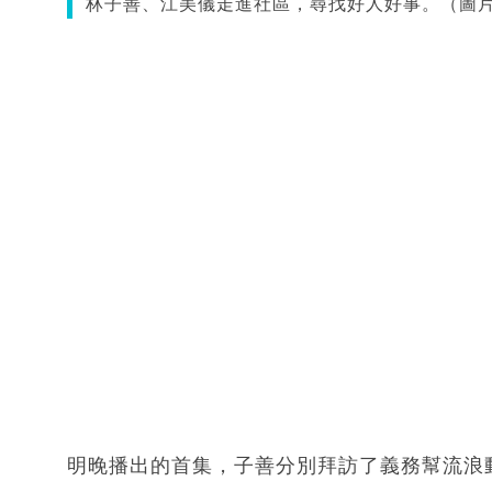
林子善、江美儀走進社區，尋找好人好事。（圖片
明晚播出的首集，子善分別拜訪了義務幫流浪動