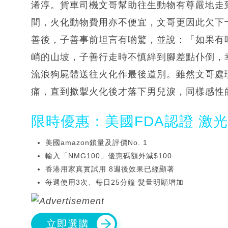
浠淳。貨車司機文哥幫助往生動物有尊嚴地走到
間，火化動物費用亦不便宜，文哥更因此欠下
善後，子善事前坦言有啲驚，並說：「如果有
峭的山坡，子善行走時不慎絆到腳差點仆倒，
流浪狗屍體送往火化作最後道別。雖然文哥處
痛，直到撳掣火化後才落下男兒淚，同樣感性
限時優惠：美國FDA認證 激
美國amazon鎖量及評價No. 1
輸入「NMG100」優惠碼額外減$100
香港用家真實試用 8週後效果已經顯著
每週使用3次、每日25分鐘 髮量明顯增加
立即選購