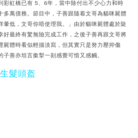
彩虹橋已有 5、6年，當中除付出不少心力和時
十多萬債務。節目中，子善跟隨着文哥為貓咪屍體
咩暈低，文哥你唔使理我。」由於貓咪屍體處於陡
幸好最終有驚無險完成工作，之後子善再跟文哥將
理屍體時看似輕描淡寫，但其實只是努力壓抑傷
的子善亦坦言撳掣一刻感覺可惜又感觸。
光生髮頭盔