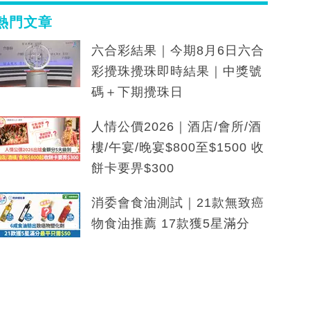
熱門文章
六合彩結果｜今期8月6日六合
彩攪珠攪珠即時結果｜中獎號
碼＋下期攪珠日
人情公價2026｜酒店/會所/酒
樓/午宴/晚宴$800至$1500 收
餅卡要畀$300
消委會食油測試｜21款無致癌
物食油推薦 17款獲5星滿分