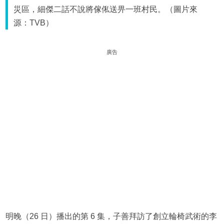
災區，細傑二話不說將傢俬送畀一班村民。（圖片來
源：TVB）
廣告
明晚（26 日）播出的第 6 集，子善拜訪了創立輪椅武術的李