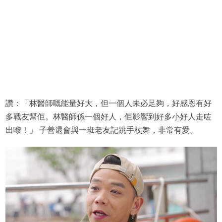
讚：「林醫師嘅能量好大，但一個人未必足夠，好感恩有好
多戰友幫佢。林醫師係一個好人，佢影響到好多小好人走咗
出嚟！」 子善還會與一班老友記跳手杖舞，非常有愛。