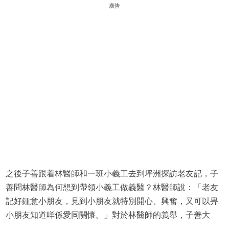
廣告
之後子善跟着林醫師和一班小義工去到坪洲探訪老友記，子
善問林醫師為何想到帶領小義工做義醫？林醫師說：「老友
記好鍾意小朋友，見到小朋友就特別開心、興奮，又可以畀
小朋友知道咩係愛同關懷。」對於林醫師的義舉，子善大