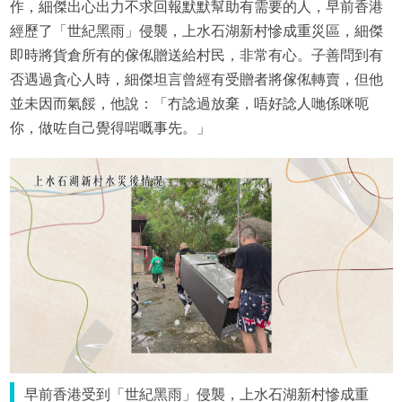
作，細傑出心出力不求回報默默幫助有需要的人，早前香港
經歷了「世紀黑雨」侵襲，上水石湖新村慘成重災區，細傑
即時將貨倉所有的傢俬贈送給村民，非常有心。子善問到有
否遇過貪心人時，細傑坦言曾經有受贈者將傢俬轉賣，但他
並未因而氣餒，他說：「冇諗過放棄，唔好諗人哋係咪呃
你，做咗自己覺得啱嘅事先。」
早前香港受到「世紀黑雨」侵襲，上水石湖新村慘成重