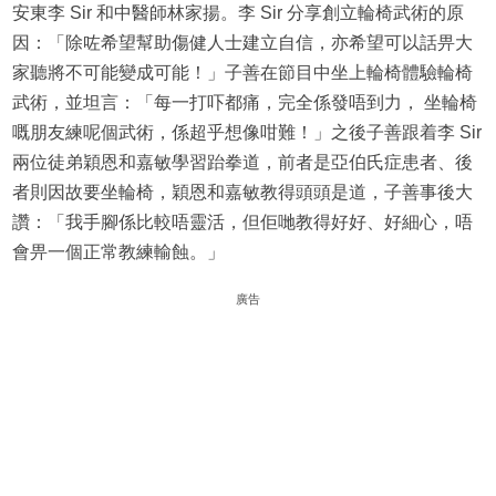
安東李 Sir 和中醫師林家揚。李 Sir 分享創立輪椅武術的原
因：「除咗希望幫助傷健人士建立自信，亦希望可以話畀大
家聽將不可能變成可能！」子善在節目中坐上輪椅體驗輪椅
武術，並坦言：「每一打吓都痛，完全係發唔到力， 坐輪椅
嘅朋友練呢個武術，係超乎想像咁難！」之後子善跟着李 Sir
兩位徒弟穎恩和嘉敏學習跆拳道，前者是亞伯氏症患者、後
者則因故要坐輪椅，穎恩和嘉敏教得頭頭是道，子善事後大
讚：「我手腳係比較唔靈活，但佢哋教得好好、好細心，唔
會畀一個正常教練輸蝕。」
廣告