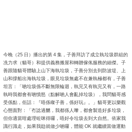
今晚（25 日）播出的第 4 集，子善拜訪了成立執垃圾群組的
冼力求（貓哥）和提供義務搬屋和轉贈傢俬服務的細傑。子
善跟隨貓哥體驗上山下海執垃圾，子善分別去到防波堤、上
山和撐船出海執垃圾，眼見垃圾無處不在兼執極都有，子善
坦言：「啲垃圾係不斷無限輪迴，執完又有執完又有，一路
執時我都會有啲憤怒（點解啲人會亂掉垃圾），我問貓哥感
受係點，佢話：『唔係㗎子善，係好玩』。」貓哥更以樂觀
心態面對：「冇諗過嬲，我都係人嚟，都會製造好多垃圾，
但你適當咁處理咗咪得囉，唔好令垃圾去到大自然。依家我
識行識走，如果我攰就做少啲囉，體能 OK 就繼續當做運動