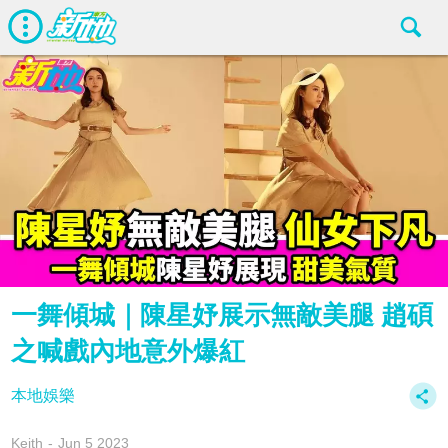
一舞傾城｜陳星妤展示無敵美腿 趙碩
之喊戲內地意外爆紅
本地娛樂
Keith
Jun 5 2023