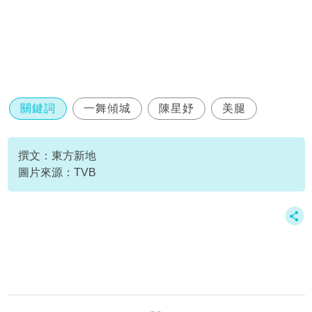
關鍵詞
一舞傾城
陳星妤
美腿
撰文：東方新地
圖片來源：TVB