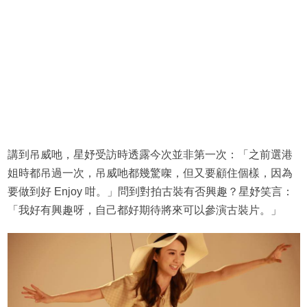
講到吊威吔，星妤受訪時透露今次並非第一次：「之前選港
姐時都吊過一次，吊威吔都幾驚㗎，但又要顧住個樣，因為
要做到好 Enjoy 咁。」問到對拍古裝有否興趣？星妤笑言：
「我好有興趣呀，自己都好期待將來可以參演古裝片。」