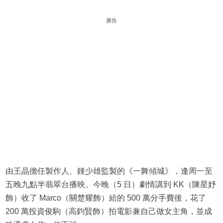
廣告
由王晶擔任製作人、鍾少雄監製的《一舞傾城》，逢周一至
五晚九點半翡翠台播映。今晚（5 日）劇情講到 KK（陳星妤
飾）收了 Marco（關楚耀飾）給的 500 萬分手費後，花了
200 萬投資俊駒（高鈞賢飾）拍電影兼自己做女主角，並成