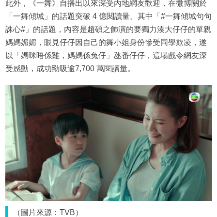
此外，《一舞》自播出以來深受內地網友歡迎，在微博關於
「一舞傾城」的話題突破 4 億閱讀量。其中「#一舞傾城句句
誅心#」的話題，內容是趙碩之飾演的要獨力湊大仔仔的單親
媽媽媚媚，眼見仔仔因自己的舞小姐身份慘受同學欺凌，遂
以「媽咪唔係雞，媽媽係兔仔」氹番仔仔，這場戲令網友深
受感動，成功勁吸逾7,700 萬閱讀量。
（圖片來源：TVB）