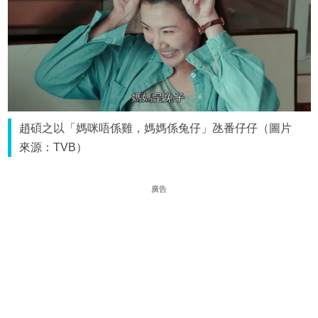
趙碩之以「媽咪唔係雞，媽媽係兔仔」氹番仔仔（圖片
來源：TVB）
廣告