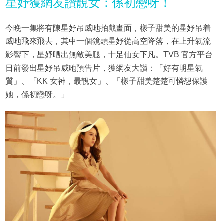
星妤獲網友讚靚女：係初戀呀！
今晚一集將有陳星妤吊威吔拍戲畫面，樣子甜美的星妤吊着
威吔飛來飛去，其中一個鏡頭星妤從高空降落，在上升氣流
影響下，星妤晒出無敵美腿，十足仙女下凡。TVB 官方平台
日前發出星妤吊威吔預告片，獲網友大讚：「好有明星氣
質」、「KK 女神，最靚女」、「樣子甜美楚楚可憐想保護
她，係初戀呀。」