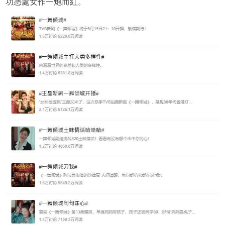
功憑處女作一炮而紅。