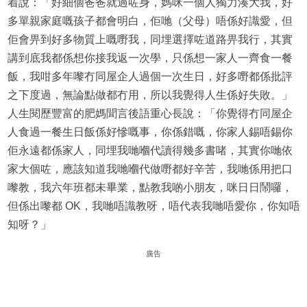
着說：「好細個爸爸就過咗身，媽咪一個人獨力湊大我，好
多單親家庭嘅孩子都會明白，佢哋（父母）唔係好識愛，但
佢會畀到好多物質上嘅嘢我，同埋選擇咗道路畀我行，其實
講到底我都係想你接我返一次學，只係想一家人一齊食一餐
飯，我咁多年嚟冇同屋企人過個一次生日，好多嘢都係批評
之下度過，無論點做都冇用，所以我覺得人生係好失敗。」
人生閱歷豐富的肥媽聞言後語重心長說：「你覺得冇同屋企
人食過一餐生日飯係好慘嘅事，你係錯嘅，你家人錫唔錫你
佢永遠都係家人，同埋我哋嗰代讀得幾多書啫，其實你哋依
家大個咗，應該知道我哋嗰代做嘢都好辛苦，我哋係用把口
嚟教，我六年班都未畢業，點教我啲小朋友，咪日日鬧囉，
但係出嚟都 OK，我哋唔識教呀，唔代表我哋唔愛你，你知唔
知呀？」
廣告