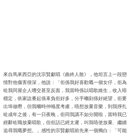
來自馬來西亞的沈宗賢獻唱《曲終人散》，他坦言上一段戀
情對他傷害很深，他說：「佢係我好喜歡嘅一個女仔，佢為
咗我同屋企人嘈交甚至反面，我當時係以唱歌維生，收入唔
穩定，依家諗番起係辜負佢好多，分手嗰刻係好絕望，佢要
出埠做嘢，但我嗰時仲喺度考慮，唔想放棄音樂，到我掙扎
咗成年之後，有一日夜晚，佢同我講不如分開啦，當時我已
經辭咗職放棄唱歌，但佢話已經太遲，叫我唔使放棄、繼續
追尋我嘅夢想。」感性的宗賢獻唱前先來一個獨白：「可能