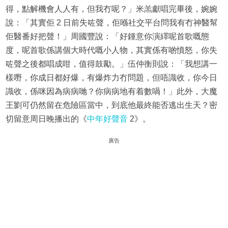
得，點解機會人人有，但我冇呢？」米羔獻唱完畢後，婉婉
說：「其實佢 2 日前失咗聲，佢喺社交平台問我有冇神醫幫
佢醫番好把聲！」周國豐說：「好鍾意你演繹呢首歌嘅態
度，呢首歌係講個大時代嘅小人物，其實係有啲憤怒，你失
咗聲之後都唱成咁，值得鼓勵。」伍仲衡則說：「我想講一
樣嘢，你成日都好爆，有爆炸力冇問題，但唔識收，你今日
識收，係咪因為病病哋？你病病地有着數喎！」此外，大魔
王劉可仍然留在危險區當中，到底他最終能否逃出生天？密
切留意周日晚播出的《
中年好聲音
2》。
廣告