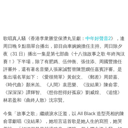
歌唱真人騷《香港李衆勝堂保濟丸呈獻：
中年好聲音2
》，逢
周日晚 9 點翡翠台播出，節目由車婉婉擔任主持。周日除夕
夜（31 日）播出一集是第七部曲《十八強故事之歌 年終淘汰
賽！》下半場，除了有肥媽、伍仲衡、張佳添、周國豐擔任
評審外，還有著名音樂人張家誠暫替陳慧嫻任嘉賓評審。是
集出場名單如下：《愛很簡單》黃劍文、《郵差》周碧嘉、
《時代曲》顏米羔、《人間》袁思樂、《沒結果》陳俞霏、
《深深深》譚輝智、《想你想得好孤寂》劉威煌、《追憶》
林若盈和《曲終人散》沈宗賢。
今集「故事之歌」繼續淚水泛濫，以 All Black 造型亮相的陳
俞霏獻唱《沒結果》，她坦言這首歌是她人生的寫照，她哭