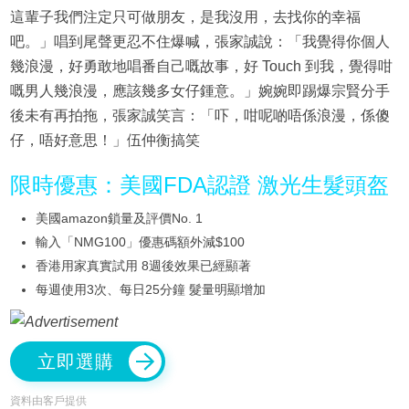
這輩子我們注定只可做朋友，是我沒用，去找你的幸福
吧。」唱到尾聲更忍不住爆喊，張家誠說：「我覺得你個人
幾浪漫，好勇敢地唱番自己嘅故事，好 Touch 到我，覺得咁
嘅男人幾浪漫，應該幾多女仔鍾意。」婉婉即踢爆宗賢分手
後未有再拍拖，張家誠笑言：「吓，咁呢啲唔係浪漫，係傻
仔，唔好意思！」伍仲衡搞笑
限時優惠：美國FDA認證 激光生髮頭盔
美國amazon鎖量及評價No. 1
輸入「NMG100」優惠碼額外減$100
香港用家真實試用 8週後效果已經顯著
每週使用3次、每日25分鐘 髮量明顯增加
立即選購
資料由客戶提供