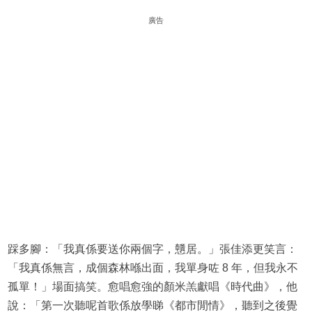
廣告
踩多腳：「我真係要送你兩個字，戇居。」張佳添更笑言：
「我真係無言，成個森林喺出面，我單身咗 8 年，但我永不
孤單！」場面搞笑。愈唱愈強的顏米羔獻唱《時代曲》，他
說：「第一次聽呢首歌係放學睇《都市閒情》，聽到之後覺