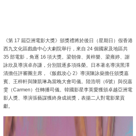
《第 17 屆亞洲電影大獎》頒獎禮將於後日（星期日）假香港
西九文化區戲曲中心大劇院舉行，來自 24 個國家及地區共
35 部電影，角逐 16 項大獎。梁朝偉、黃梓樂、梁雍婷、謝
詠欣及導演卓亦謙，分別競逐多項殊榮。日本著名導演黑澤
清擔任評審團主席，《飯戲攻心 2》導演陳詠燊擔任頒獎嘉
賓、王梓軒與陳凱琳為當晚大會司儀。陸浩明（6號）與倪嘉
雯（Carmen）任轉播司儀。韓國影星李英愛獲頒卓越亞洲電
影人獎、導演張藝謀獲終身成就獎，表揚二人對電影業貢
獻。