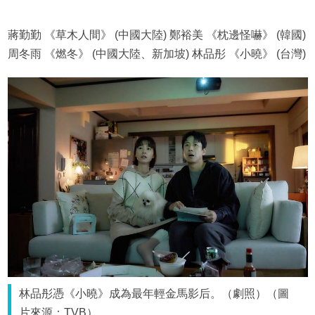
蔣勤勤 《草木人間》 (中國大陸) 鄭裕美 《枕邊怪嚇》 (韓國)
周冬雨 《燃冬》 (中國大陸、新加坡) 林品彤 《小曉》 (台灣)
林品彤憑《小曉》成為最年輕金馬影后。（劇照）（圖
片來源：TVB）