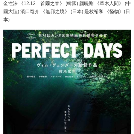
金性洙 《12.12：首爾之春》 (韓國) 顧曉剛 《草木人間》 (中
國大陸) 濱口竜介 《無邪之境》 (日本) 是枝裕和 《怪物》(日
本)