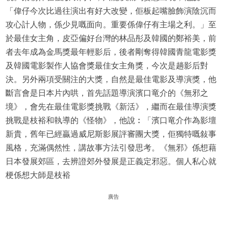
「偉仔今次比過往演出有好大改變，佢板起嘴臉飾演陰沉而
攻心計人物，係少見嘅面向。重要係偉仔有主場之利。」至
於最佳女主角，皮亞偏好台灣的林品彤及韓國的鄭裕美，前
者去年成為金馬獎最年輕影后，後者剛奪得韓國青龍電影獎
及韓國電影製作人協會獎最佳女主角獎，今次是趟影后對
決。另外兩項受關注的大獎，自然是最佳電影及導演獎，他
斷言會是日本片內哄，首先話題導演濱口竜介的《無邪之
境》，會先在最佳電影獎挑戰《新活》，繼而在最佳導演獎
挑戰是枝裕和執導的《怪物》，他說︰「濱口竜介作為影壇
新貴，舊年已經贏過威尼斯影展評審團大獎，佢獨特嘅敍事
風格，充滿偶然性，講故事方法引發思考。《無邪》係想藉
日本發展郊區，去辨證郊外發展是正義定邪惡。個人私心就
梗係想大師是枝裕
廣告