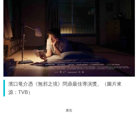
濱口竜介憑《無邪之境》問鼎最佳導演獎。（圖片來
源：TVB）
廣告