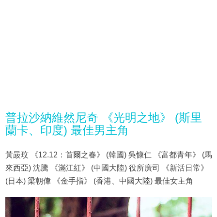
普拉沙納維然尼奇 《光明之地》 (斯里
蘭卡、印度) 最佳男主角
黃晸玟 《12.12：首爾之春》 (韓國) 吳慷仁 《富都青年》 (馬
來西亞) 沈騰 《滿江紅》 (中國大陸) 役所廣司 《新活日常》
(日本) 梁朝偉 《金手指》 (香港、中國大陸) 最佳女主角