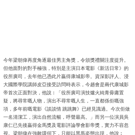
今年梁朝偉再度角逐最佳男主角獎，令頒獎禮關注度提升。
但他面對的對手極強，特別是主演日本電影《新活日常》的
役所廣司，去年他已憑此片贏得康城影帝。資深影評人、浸
大國際學院講師皮亞接受訪問時表示，今趟會是兩代康城影
帝首次正面對決，他說︰「役所廣司演技爐火純青毋庸置
疑，將尋常嘅人物，演出不尋常嘅人生，一直都係佢嘅強
項，多年前嘅電影《談談情 跳跳舞》已經見識過。今次佢做
一名清潔工，演出自然流暢，呼聲最高。」而另一位演員吳
康仁已先後贏得金馬獎及電影評論學會影帝獎，實力不容忽
視。梁朝偉在強敵環伺下，只能以黑馬姿態出現，他說︰