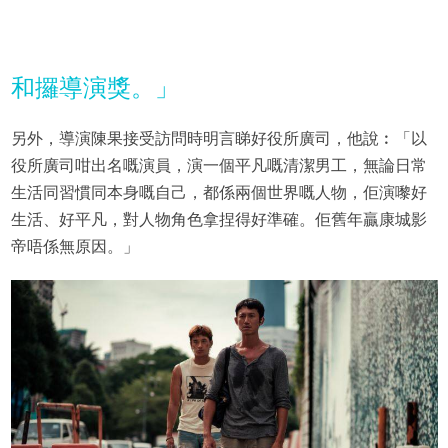
和攞導演獎。」
另外，導演陳果接受訪問時明言睇好役所廣司，他說︰「以
役所廣司咁出名嘅演員，演一個平凡嘅清潔男工，無論日常
生活同習慣同本身嘅自己，都係兩個世界嘅人物，佢演嚟好
生活、好平凡，對人物角色拿捏得好準確。佢舊年贏康城影
帝唔係無原因。」