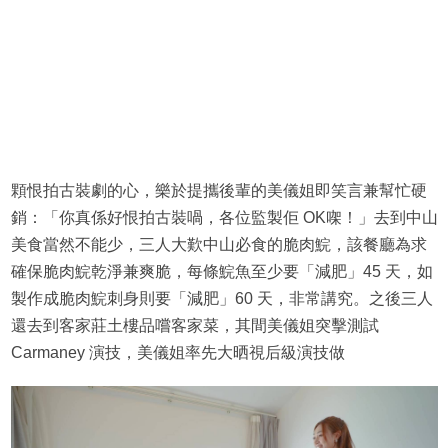
顆恨拍古裝劇的心，樂於提攜後輩的美儀姐即笑言兼幫忙硬
銷：「你真係好恨拍古裝喎，各位監製佢 OK㗎！」去到中山
美食當然不能少，三人大歎中山必食的脆肉鯇，該餐廳為求
確保脆肉鯇乾淨兼爽脆，每條鯇魚至少要「減肥」45 天，如
製作成脆肉鯇刺身則要「減肥」60 天，非常講究。之後三人
還去到客家莊土樓品嚐客家菜，其間美儀姐突擊測試
Carmaney 演技，美儀姐率先大晒視后級演技做