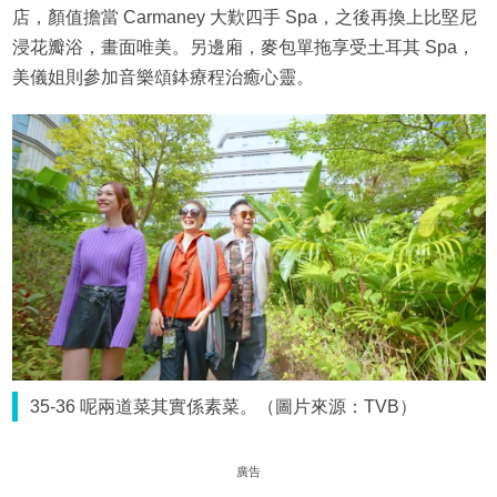
店，顏值擔當 Carmaney 大歎四手 Spa，之後再換上比堅尼
浸花瓣浴，畫面唯美。另邊廂，麥包單拖享受土耳其 Spa，
美儀姐則參加音樂頌鉢療程治癒心靈。
35-36 呢兩道菜其實係素菜。（圖片來源：TVB）
廣告