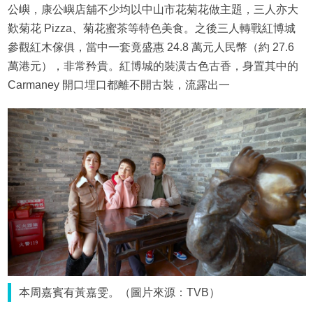
公嶼，康公嶼店舖不少均以中山市花菊花做主題，三人亦大
歎菊花 Pizza、菊花蜜茶等特色美食。之後三人轉戰紅博城
參觀紅木傢俱，當中一套竟盛惠 24.8 萬元人民幣（約 27.6
萬港元），非常矜貴。紅博城的裝潢古色古香，身置其中的
Carmaney 開口埋口都離不開古裝，流露出一
本周嘉賓有黃嘉雯。（圖片來源：TVB）