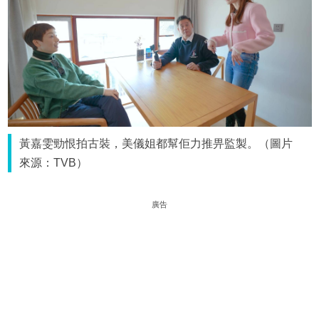
黃嘉雯勁恨拍古裝，美儀姐都幫佢力推畀監製。（圖片
來源：TVB）
廣告