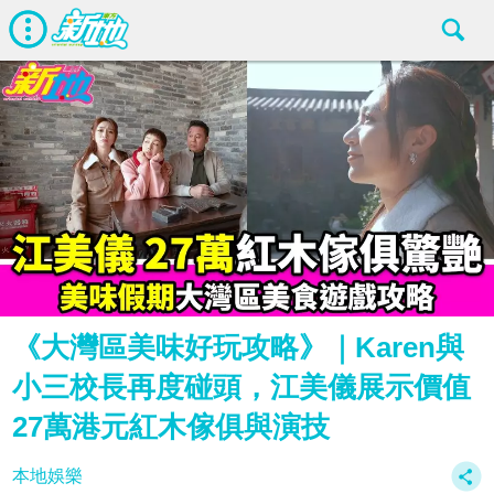
《大灣區美味好玩攻略》｜Karen與
小三校長再度碰頭，江美儀展示價值
27萬港元紅木傢俱與演技
本地娛樂