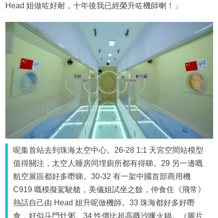
Head 姐做咗好耐，十年後我已經榮升咗機師喇！」
呢集首站去到珠海太空中心。26-28 1:1 天宮空間站模型
值得關注，太空人睡房同埋廁所都有得睇。29 另一邊嘅
航空展區都好多嘢睇。30-32 有一架中國首部商用機
C919 嘅模擬駕駛艙，美儀姐試坐之餘，仲食住《飛常》
熱話自己由 Head 姐升呢做機師。33 珠海都好多好嘢
食，好似斗門灶粥。34 性價比超高嘅沙嗲火鍋。（圖片