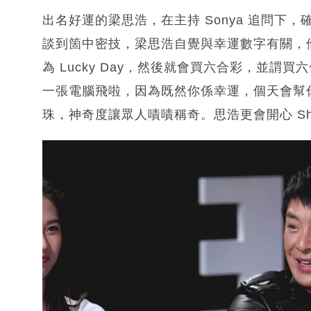
出名好運的梁思浩，在主持 Sonya 追問下
談到箇中密技，梁思浩自覺與幸運數字有關，
為 Lucky Day，然後就會買六合彩，並
一張電腦飛啦，因為既然你係幸運，個天會幫你
珠，神奇度讓眾人嘖嘖稱奇。思浩更會開心 Sh