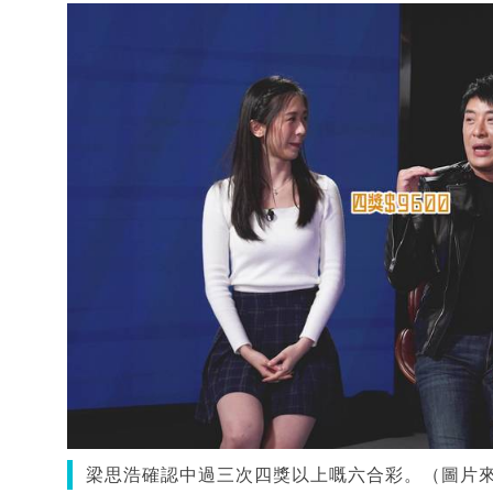
梁思浩確認中過三次四獎以上嘅六合彩。（圖片來