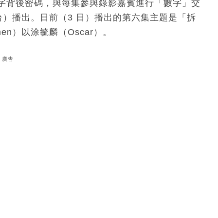
解數字背後密碼，與每集參與錄影嘉賓進行「數字」交
2 台）播出。日前（3 日）播出的第六集主題是「拆
n）以涂毓麟（Oscar）。
廣告