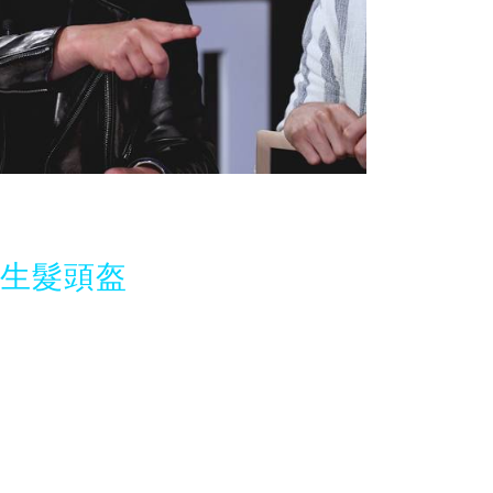
光生髮頭盔