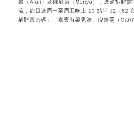
麟（Alan）及陳欣茵（Sonya），透過拆
流，節目逢周一至周五晚上 10 點半 J2（8
解財富密碼」，嘉賓有梁思浩、倪嘉雯（Carme