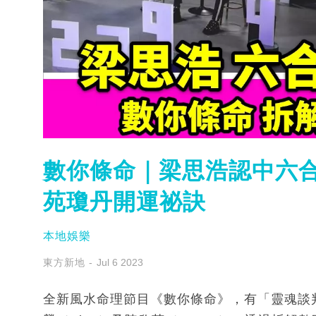
數你條命｜梁思浩認中六合
苑瓊丹開運祕訣
本地娛樂
東方新地
Jul 6 2023
全新風水命理節目《數你條命》，有「靈魂談判師」