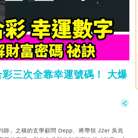
彩三次全靠幸運號碼！ 大爆
之稱的玄學顧問 Depp、將帶領 J2er 吳兆