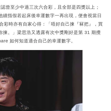
，確認曾至少中過三次六合彩，且全部是四獎以上；
他續指假若起床後幸運數字一再出現，便會視當日
謂買六合彩時亦有自家心得：「唔好自己揀『冧把』，買
揀。」梁思浩又透露有次中獎剛好是第 31 期攪
are 如何知道適合自己的幸運數字。