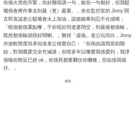
你個火突然升緊，你好難唔講一句，銀佢一句都好，但我駁
嘴係會將件事去到最（更）嚴重。」坐在監控室的 Jinny 聞
言即直認老公駁嘴會火上加油，諾懿聽畢則忍不住感嘆：
「呢個都係重點嚟，千祈唔好同老婆鬧交，到最後都係輸，
既然都係輸就唔好鬧喇。」難得「虛偽」老公玩坦白，Jinny
亦放軟態度坦承知道老公很愛自己：「佢係由識我當刻開
始，對我嘅愛完全冇減過，佢咁多年以嚟愛我係愛到，我淨
係喺佢附近已經 ok，佢係死都要黐住你嗰種，佢似係我個
仔。」
廣告