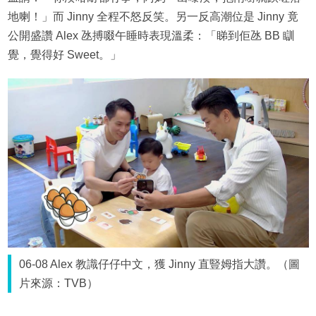
地喇！」而 Jinny 全程不怒反笑。另一反高潮位是 Jinny 竟
公開盛讚 Alex 氹搏啜午睡時表現溫柔：「睇到佢氹 BB 瞓
覺，覺得好 Sweet。」
06-08 Alex 教識仔仔中文，獲 Jinny 直豎姆指大讚。（圖
片來源：TVB）