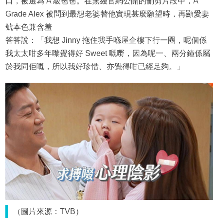
口，被選為 A 級爸爸。在無綫官網公開的刪剪片段中，A
Grade Alex 被問到最想老婆替他實現甚麼願望時，再顯愛妻
號本色兼含羞
答答說：「我想 Jinny 拖住我手喺屋企樓下行一圈，呢個係
我太太咁多年嚟覺得好 Sweet 嘅嘢，因為呢一、兩分鐘係屬
於我同佢嘅，所以我好珍惜、亦覺得咁已經足夠。」
（圖片來源：TVB）