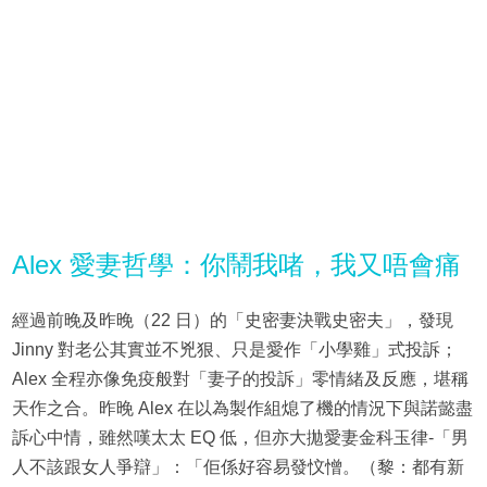
Alex 愛妻哲學：你鬧我啫，我又唔會痛
經過前晚及昨晚（22 日）的「史密妻決戰史密夫」，發現
Jinny 對老公其實並不兇狠、只是愛作「小學雞」式投訴；
Alex 全程亦像免疫般對「妻子的投訴」零情緒及反應，堪稱
天作之合。昨晚 Alex 在以為製作組熄了機的情況下與諾懿盡
訴心中情，雖然嘆太太 EQ 低，但亦大拋愛妻金科玉律-「男
人不該跟女人爭辯」：「佢係好容易發忟憎。（黎：都有新