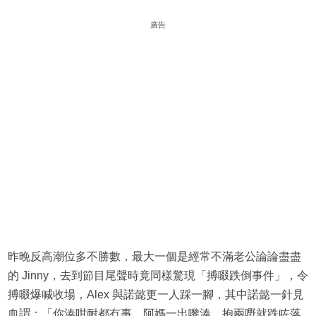
廣告
昨晚反高潮位多不勝數，最大一個是經常不滿老公論論盡盡
的 Jinny，去到節目尾聲時竟同樣驚現「搏啜跌倒事件」，令
搏啜爆喊收場，Alex 與諾懿更一人踩一腳，其中諾懿一針見
血謂：「你湊咁耐都冇事，阿媽一出嚟湊，抱兩嘢就跌咗落