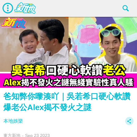
爸知弊你嚟湊吖｜吳若希口硬心軟讚
爆老公Alex揭不發火之謎
本地娛樂
東方新地
Sep 23 2023