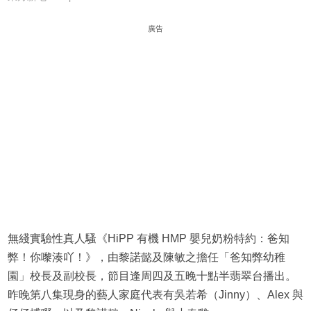
廣告
無綫實驗性真人騷《HiPP 有機 HMP 嬰兒奶粉特約：爸知
弊！你嚟湊吖！》，由黎諾懿及陳敏之擔任「爸知弊幼稚
園」校長及副校長，節目逢周四及五晚十點半翡翠台播出。
昨晚第八集現身的藝人家庭代表有吳若希（Jinny）、Alex 與