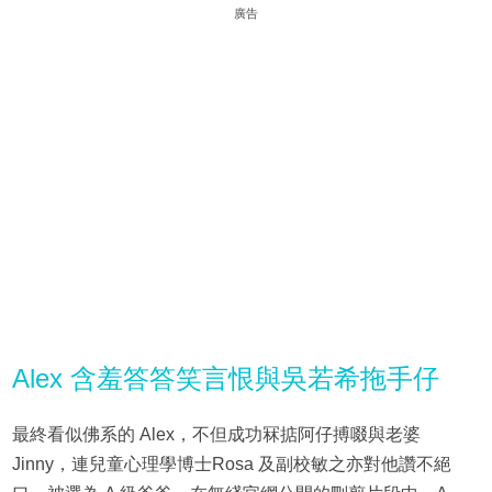
廣告
Alex 含羞答答笑言恨與吳若希拖手仔
最終看似佛系的 Alex，不但成功冧掂阿仔搏啜與老婆
Jinny，連兒童心理學博士Rosa 及副校敏之亦對他讚不絕