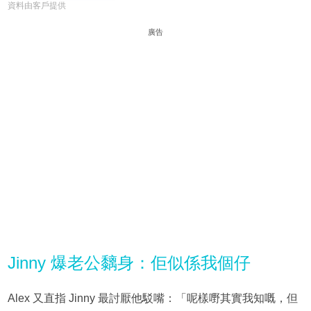
資料由客戶提供
廣告
Jinny 爆老公黐身：佢似係我個仔
Alex 又直指 Jinny 最討厭他駁嘴：「呢樣嘢其實我知嘅，但