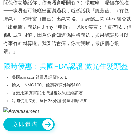
聞係你老婆話你，你會唔會唔開心？）慣咗喇，呢個亦係唯
一一樣嘢佢可能喺出面讚過我，就係話我『腍茲茲』（冇乜
脾氣），你咪當（自己）出氣筒咯。」諾懿追問 Alex 曾否就
「出氣筒」問題向Jinny「申訴」，Alex 笑言：「實有嘅，但
係唔成功咁解，因為你會知道係性格問題，如果我讓步可以
冇事冇幹就算啦。我又唔會痛，你鬧我啫，最多個心銀一
銀。」
限時優惠：美國FDA認證 激光生髮頭盔
美國amazon鎖量及評價No. 1
輸入「NMG100」優惠碼額外減$100
香港用家真實試用 8週後效果已經顯著
每週使用3次、每日25分鐘 髮量明顯增加
立即選購