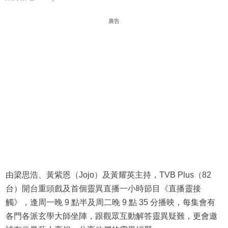
廣告
由梁思浩、黃紫恩（Jojo）及黃耀英主持，TVB Plus（82
台）開台重頭戲及首個靈異直播一小時節目《直播靈接
觸》，逢周一晚 9 點半及周二晚 9 點 35 分播映，每集會有
各門各派玄學大師坐陣，跟觀眾互動解答靈異疑難，更會邀