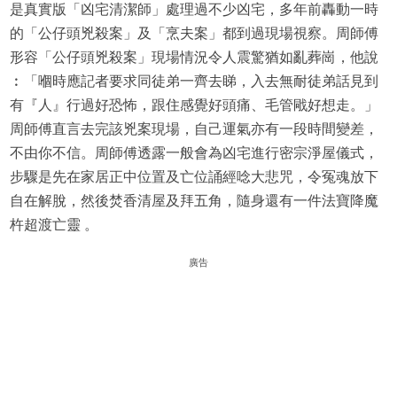
是真實版「凶宅清潔師」處理過不少凶宅，多年前轟動一時
的「公仔頭兇殺案」及「烹夫案」都到過現場視察。周師傅
形容「公仔頭兇殺案」現場情況令人震驚猶如亂葬崗，他說
︰「嗰時應記者要求同徒弟一齊去睇，入去無耐徒弟話見到
有『人』行過好恐怖，跟住感覺好頭痛、毛管戙好想走。」
周師傅直言去完該兇案現場，自己運氣亦有一段時間變差，
不由你不信。周師傅透露一般會為凶宅進行密宗淨屋儀式，
步驟是先在家居正中位置及亡位誦經唸大悲咒，令冤魂放下
自在解脫，然後焚香清屋及拜五角，隨身還有一件法寶降魔
杵超渡亡靈 。
廣告