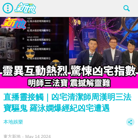
直播靈接觸｜凶宅清潔師周漢明三法
寶驅鬼 羅泳嫻爆經紀凶宅遭遇
本地娛樂
東方新地
May 14 2024