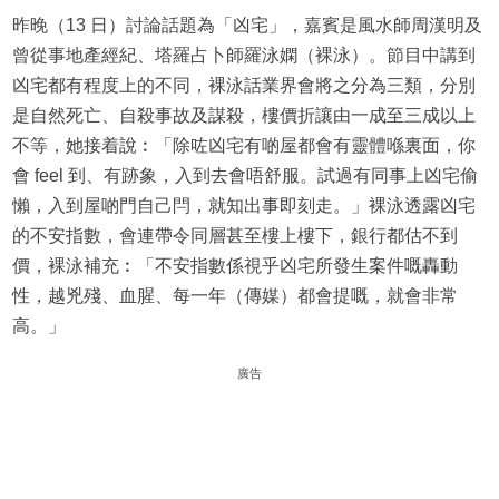
昨晚（13 日）討論話題為「凶宅」，嘉賓是風水師周漢明及
曾從事地產經紀、塔羅占卜師羅泳嫻（裸泳）。節目中講到
凶宅都有程度上的不同，裸泳話業界會將之分為三類，分別
是自然死亡、自殺事故及謀殺，樓價折讓由一成至三成以上
不等，她接着說︰「除咗凶宅有啲屋都會有靈體喺裏面，你
會 feel 到、有跡象，入到去會唔舒服。試過有同事上凶宅偷
懶，入到屋啲門自己閂，就知出事即刻走。」裸泳透露凶宅
的不安指數，會連帶令同層甚至樓上樓下，銀行都估不到
價，裸泳補充︰「不安指數係視乎凶宅所發生案件嘅轟動
性，越兇殘、血腥、每一年（傳媒）都會提嘅，就會非常
高。」
廣告