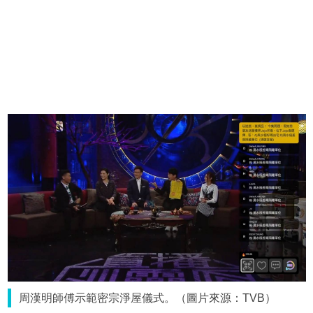
周漢明師傅示範密宗淨屋儀式。（圖片來源：TVB）