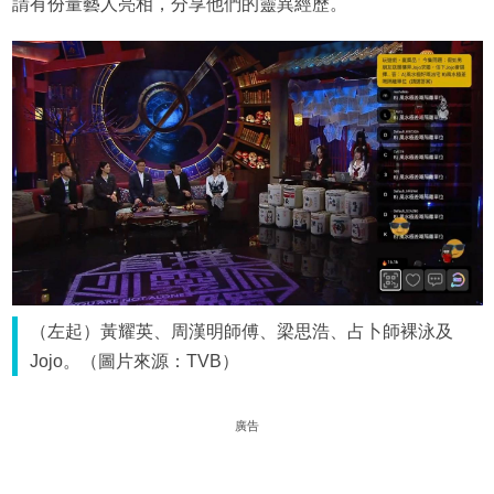
請有份量藝人亮相，分享他們的靈異經歷。
（左起）黃耀英、周漢明師傅、梁思浩、占卜師裸泳及
Jojo。（圖片來源：TVB）
廣告