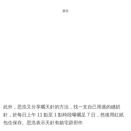
廣告
此外，思浩又分享曬天針的方法，找一支自己用過的縫紉
針，於每日上午 11 點至 1 點時段曝曬足 7 日，然後用紅紙
包住保存。思浩表示天針有鎮宅辟邪作