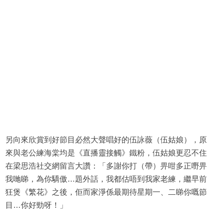
另向來欣賞到好節目必然大聲唱好的伍詠薇（伍姑娘），原
來與老公練海棠均是《直播靈接觸》鐵粉，伍姑娘更忍不住
在梁思浩社交網留言大讚：「多謝你打（帶）畀咁多正嘢畀
我哋睇，為你驕傲…題外話，我都估唔到我家老練，繼早前
狂煲《繁花》之後，佢而家淨係最期待星期一、二睇你嘅節
目…你好勁呀！」