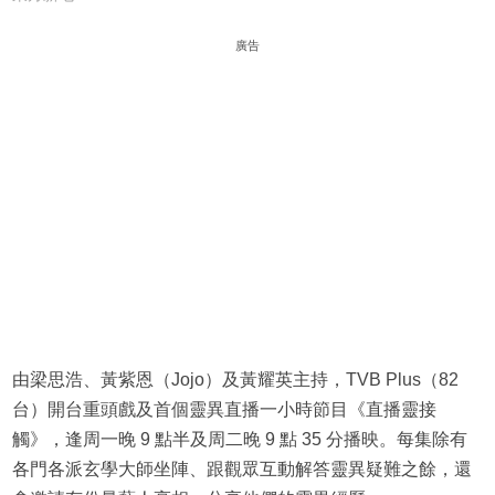
廣告
由梁思浩、黃紫恩（Jojo）及黃耀英主持，TVB Plus（82
台）開台重頭戲及首個靈異直播一小時節目《直播靈接
觸》，逢周一晚 9 點半及周二晚 9 點 35 分播映。每集除有
各門各派玄學大師坐陣、跟觀眾互動解答靈異疑難之餘，還