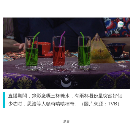
直播期間，錄影廠嘅三杯糖水，有兩杯嘅份量突然好似
少咗咁，思浩等人頓時嘖嘖稱奇。（圖片來源：TVB）
廣告