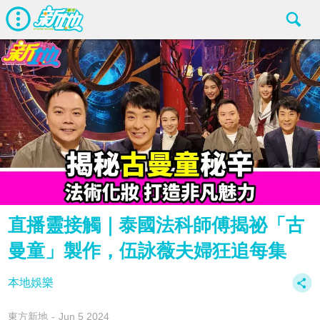
直播靈接觸｜泰國法科師傅揭祕「古
曼童」製作，伍詠薇夫婦狂追每集
本地娛樂
東方新地
Jun 5 2024