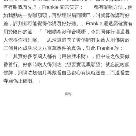
有冇咁嘅嘢先？」Frankie 聞言笑言：「「都有呢啲方法，例
如我點咗一點喺額頭，再點埋眼眉同嘴巴，咁就算你講嘢好
差，評判都可能覺得你講嘢好好聽。」Frankie 還透露確實有
用於陰部的油：「「嗰啲牽涉和合嘅嘢，令到同你行埋過嘅
人覺得你特別啲。」思浩還追問了曾傳聞有女藝人用佛牌於
三個月內成功求財八百萬事件的真偽，對此 Frankie 說：
「「其實好多泰國人都有（用佛牌求財），但中咗之後要做
番善行。好多時啲人得到咗（想要實現嘅願望）就忘記咗個
佛牌，到隔咗幾個月再戴番自己都心有愧就送走，而送番去
寺廟係正確嘅。」
廣告