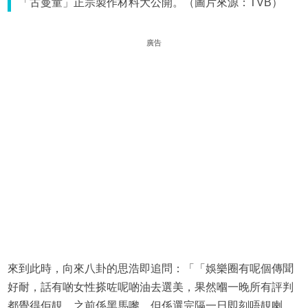
「古曼童」正宗製作材料大公開。（圖片來源：TVB）
廣告
來到此時，向來八卦的思浩即追問：「「娛樂圈有呢個傳聞
好耐，話有啲女性搽咗呢啲油去選美，果然嗰一晚所有評判
都覺得佢靚，之前係黑馬嚟。但係選完隔一日即刻唔靚喇，