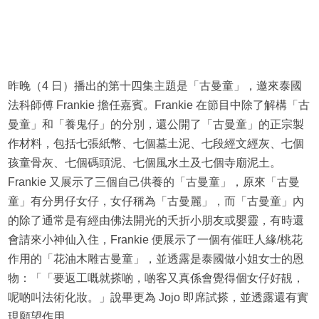
昨晚（4 日）播出的第十四集主題是「古曼童」，邀來泰國
法科師傅 Frankie 擔任嘉賓。Frankie 在節目中除了解構「古
曼童」和「養鬼仔」的分別，還公開了「古曼童」的正宗製
作材料，包括七張紙幣、七個墓土泥、七段經文經灰、七個
孩童骨灰、七個碼頭泥、七個風水土及七個寺廟泥土。
Frankie 又展示了三個自己供養的「古曼童」，原來「古曼
童」有分男仔女仔，女仔稱為「古曼麗」，而「古曼童」內
的除了通常是有經由佛法開光的夭折小朋友或嬰靈，有時還
會請來小神仙入住，Frankie 便展示了一個有催旺人緣/桃花
作用的「花油木雕古曼童」，並透露是泰國做小姐女士的恩
物：「「要返工嘅就搽啲，啲客又真係會覺得個女仔好靚，
呢啲叫法術化妝。」說畢更為 Jojo 即席試搽，並透露還有實
現願望作用。