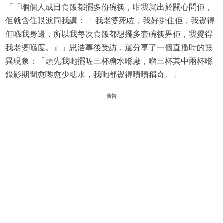
「「嗰個人成日食飯都擺多份碗筷，咁我就出於關心問佢，
佢就含住眼淚同我講：「 我老婆死咗，我好掛住佢，我覺得
佢喺我身邊，所以我每次食飯都想擺多套碗筷畀佢，我覺得
我老婆喺度。』」思浩事後受訪，還分享了一個直播時的靈
異現象：「頭先我哋擺咗三杯糖水喺廠，嗰三杯其中兩杯喺
錄影期間愈嚟愈少糖水，我哋都覺得嘖嘖稱奇。」
廣告