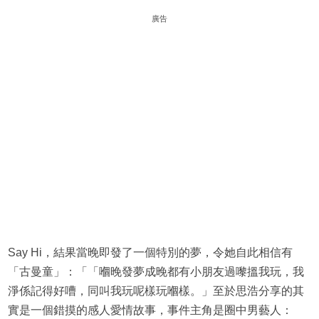
廣告
Say Hi，結果當晚即發了一個特別的夢，令她自此相信有
「古曼童」：「「嗰晚發夢成晚都有小朋友過嚟搵我玩，我
淨係記得好嘈，同叫我玩呢樣玩嗰樣。」至於思浩分享的其
實是一個錯摸的感人愛情故事，事件主角是圈中男藝人：