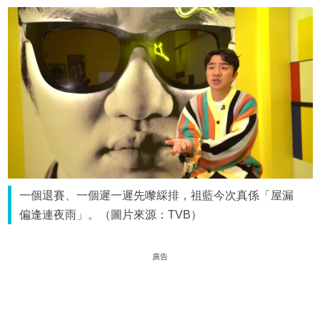
一個退賽、一個遲一遲先嚟綵排，祖藍今次真係「屋漏
偏逢連夜雨」。（圖片來源：TVB）
廣告