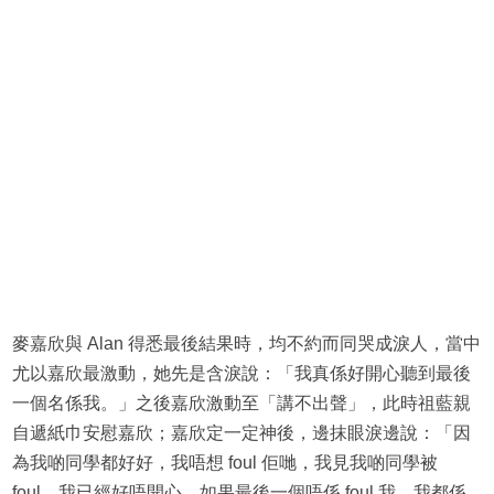
麥嘉欣與 Alan 得悉最後結果時，均不約而同哭成淚人，當中
尤以嘉欣最激動，她先是含淚說：「我真係好開心聽到最後
一個名係我。」之後嘉欣激動至「講不出聲」，此時祖藍親
自遞紙巾安慰嘉欣；嘉欣定一定神後，邊抹眼淚邊說：「因
為我啲同學都好好，我唔想 foul 佢哋，我見我啲同學被
foul，我已經好唔開心，如果最後一個唔係 foul 我，我都係