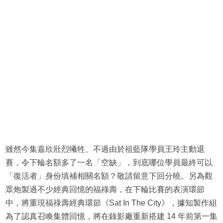
雖然今集嘉欣壯烈犧牲、不過由於祖藍隊學員王玲主動退
賽，令下輪名額多了一名「空缺」，到底哪位學員最終可以
「復活者」身份填補相關名額？敬請留意下回分曉。另為觀
眾炮製過不少經典回憶的福祿壽，在下輪比賽的表演環節
中，將重現福祿壽經典環節《Sat In The City》，據知製作組
為了認真召喚集體回憶，將在錄影廠重新搭建 14 年前第一集