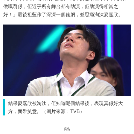
做嘅嘢係，佢近乎所有舞台都有助演，佢助演得相當之
好！」最後祖藍作了深深一個鞠躬，並忍痛淘汰麥嘉欣。
結果麥嘉欣被淘汰，佢知道呢個結果後，表現真係好大
方，面帶笑意。（圖片來源：TVB）
廣告