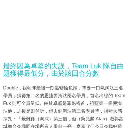
最終因為卓堅的失誤，Team Luk 隊自由
題獲得最低分，由於該回合分數
Double，祖藍隊最後一刻贏變輸包尾，需要一口氣淘汰三名
學員；獲得第二名的思捷要淘汰兩名學員，首名出線的 Team
Fuk 則可全員留低。由於卓堅是罪魁禍首，祖藍第一個便淘
汰他，之後是劉倬昕，但去到淘汰第三名學員時，祖藍大感
掙扎：「最難係（淘汰）第三個，佢（吳兆麟 Alan）嘅郭富
城舞台令我同在場所有人眼前一亮，麥嘉欣佢今日令我好難