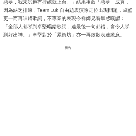
惡夢，我未試過冇排練就上台。」結果祖藍「惡夢」成真，
因為缺乏排練，Team Luk 自由題表演除走位出現問題，卓堅
更一而再唱錯歌詞，不專業的表現令祥師兄看畢感嘆謂：
「全部人都睇到卓堅唱錯歌詞，連最後一句都錯，會令人睇
到好出神。」卓堅對於「累街坊」亦一再致歉表達歉意。
廣告