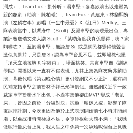
潤成），Team Luk：劉倬昕＋湯卓堅＋麥嘉欣演出以走塑為
題的趣劇（助演：陳柏曦），Team Fuk：黃建東＋林樂熙扮
演《左麟右李》獻唱《一生中最愛》X《紅日》Medley。三
隊表演當中，以馮彥中（Scott）及湯卓堅的表現最出色，專
業評審詹瑞文先大讚 Scott：「某啲角度我真係覺得，咦？家
駒嚟咗？」至於湯卓堅，無論詹 Sir 或是網民都覺得他聲音
激似黃凱芹，只是詹 Sir 認為卓堅台風不足，並即場教他擺
「頂天立地拉胸 K 字腳甫」，場面搞笑。其實卓堅自《訓練
學院》開播以來一直有不俗表現，尤其上集為隊友吳兆麟助
演、幕後代唱《第四晚心情》更引發網民不少正評，還有網
民補充指卓堅之前扮林子祥已形神俱似。雖然網民近乎一致
裁定卓堅扮嘢水平出色，不過本集他卻由MVP 變成「老鼠
屎」，皆因之前於「分組對決」試過「唔嫁又嫁」影響了隊
友綵排計劃，今次更因為他於正式表演開始前七小時才能到
場，以至綵排時間極度不足，令導師祖藍大感不滿：「我哋
做呢行最忌台上見，我人生之中係第一次經驗呢個台上見嘅