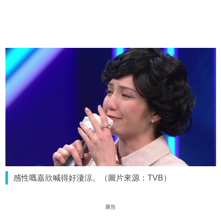
感性嘅嘉欣喊得好淒涼。（圖片來源：TVB）
廣告