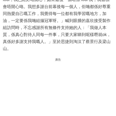
會唔開心咯。我想多謝台前幕後每一個人，佢哋都係好尊重
同熱愛自己嘅工作，我覺得每一位都有我學習嘅地方，加
油，一定要係我哋組攞冠軍呀。」喊到眼腫的嘉欣接受製作
組訪問時，不忘感謝所有無條件支持她的人：「我做人本
質，係真心對待人同每一件事，只要大家睇到呢樣嘢就ok，
真係好多謝支持我嘅人。」至於思捷則淘汰了蔡景行及梁山
山。
廣告