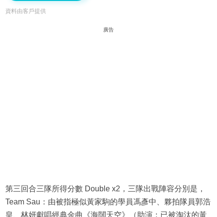
資料由客戶提供
廣告
第三回合三隊所得分數 Double x2，三隊出戰陣容分別是，
Team Sau：由被指極似黃家駒的學員馮彥中、夥拍隊員郭浩
皇、林妍獻唱經典金曲《海闊天空》（助演：已被淘汰的黃