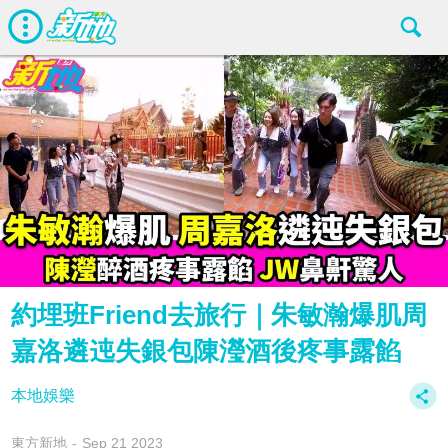
約埋班Friend去旅行｜朱敏瀚爆肌周
嘉洛遴迍失銀包陳瀅酒後疼事露餡
本地娛樂
東方新地
Sep 21 2023