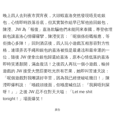
晚上四人去到夜市買宵夜，大頭蝦嘉洛突然發現唔見咗銀
包，心情即時跌落谷底，但其實製作組早已幫他拾回銀包，
陳瀅、JW 為「報復」嘉洛欺騙他們未能同來泰國，專登收埋
銀包讓嘉洛心情囉囉攣，陳瀅笑言：「呢個係佢嘅報應，等
佢擔心多陣！」回到酒店後，四人玩小遊戲互相形容對方性
格，連環弄丟手繩和銀包的嘉洛被指是最遴迍和最幸運的一
位，隨後 JW 便拿出銀包歸還給嘉洛，原本心情低落的嘉洛
即時笑逐顏開，滿血復活！之後四人再玩一個小遊戲，輸掉
遊戲的 JW 接受大懲罰要吃光所有芒果，她即叫苦連天說：
「呢個遊戲對我嚟講好辛苦，因為我已經便秘咗幾日！」陳
瀅即爆料說：「喺鏡頭後面，佢喺度喊住話：『我屙唔到屎
呀！』」之後 JW 忍不住對天大嗌：「Let me shit
tonight！」場面爆笑！
廣告