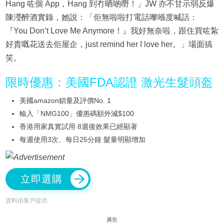
Hang 咗個 App，Hang 到冇晒啲嘢！」JW 亦不甘示弱反爆
陳瀅醉酒實錄，她說：「佢無啦啦打電話嚟喺度喊話：
『You Don’t Love Me Anymore！』我好無奈啦，跟住買咗紮
好貴嘅花送去佢屋企，just remind her I love her。」場面搞
笑。
限時優惠：美國FDA認證 激光生髮頭盔
美國amazon鎖量及評價No. 1
輸入「NMG100」優惠碼額外減$100
香港用家真實試用 8週後效果已經顯著
每週使用3次、每日25分鐘 髮量明顯增加
立即選購
資料由客戶提供
廣告