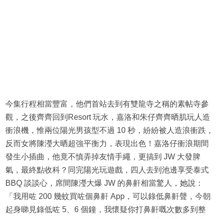
今集行程相當豐富，他們首站去到有雙龍寺之稱的素帖寺參
觀，之後齊齊回到Resort 玩水，嘉洛和朱仔齊齊晒肌玩人造
衝浪機，惟兩位陽光男孩型不過 10 秒，紛紛被人造浪衝跌，
反而女將陳瀅大晒超強平衡力，表現出色！嘉洛仔衝浪期間
發生小插曲，他竟不慎弄掉友情手繩，更搞到 JW 大發脾
氣，最終點收科？同完陽光玩遊戲，四人去到池邊享受泰式
BBQ 談談心，席間陳瀅大爆 JW 的鼻鼾相當驚人，她說：
「我用咗 200 幾蚊買咗個鼻鼾 App，可以錄低鼻鼾聲，今朝
起身睇見錄低咗 5、6 個鐘，我懷疑你打鼻鼾嘅次數多到整