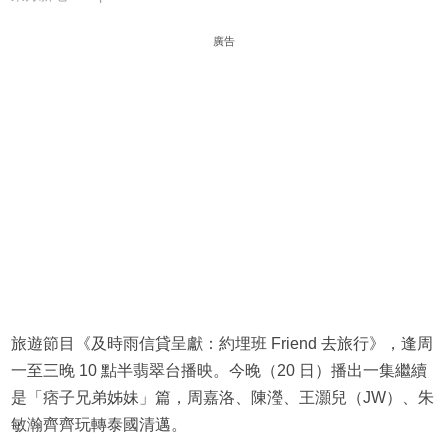
廣告
旅遊節目《及時雨信貸呈獻：約埋班 Friend 去旅行》，逢周
一至三晚 10 點半翡翠台播映。今晚（20 日）播出一集繼續
是「痞子兄弟姊妹」篇，周嘉洛、陳瀅、王灝兒（JW）、朱
敏瀚齊齊玩轉泰國清邁。