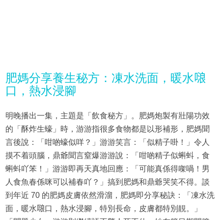
肥媽分享養生秘方：凍水洗面，暖水𠺘
口，熱水浸腳
明晚播出一集，主題是「飲食秘方」。肥媽炮製有壯陽功效
的「酥炸生蠔」時，游游指很多食物都是以形補形，肥媽聞
言後說：「咁啲蠔似咩？」游游笑言：「似精子啩！」令人
摸不着頭腦，鼎爺聞言窒爆游游說：「咁啲精子似蝌蚪，食
蝌蚪吖笨！」游游即再天真地回應：「可能真係得㗎喎！男
人食魚春係咪可以補春吖？」搞到肥媽和鼎爺哭笑不得。談
到年近 70 的肥媽皮膚依然滑溜，肥媽即分享秘訣：「凍水洗
面，暖水𠺘口，熱水浸腳，特別長命，皮膚都特別靚。」