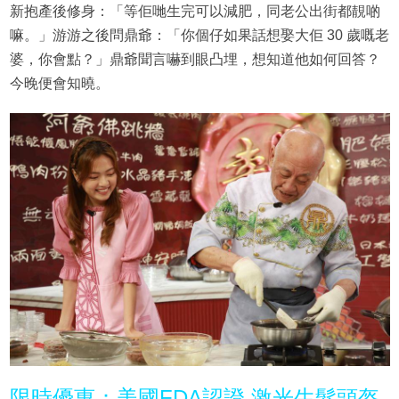
新抱產後修身：「等佢哋生完可以減肥，同老公出街都靚啲
嘛。」游游之後問鼎爺：「你個仔如果話想娶大佢 30 歲嘅老
婆，你會點？」鼎爺聞言嚇到眼凸埋，想知道他如何回答？
今晚便會知曉。
限時優惠：美國FDA認證 激光生髮頭盔