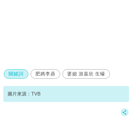
關鍵詞
肥媽李鼎
婆媳 游嘉欣 生蠔
圖片來源：TVB