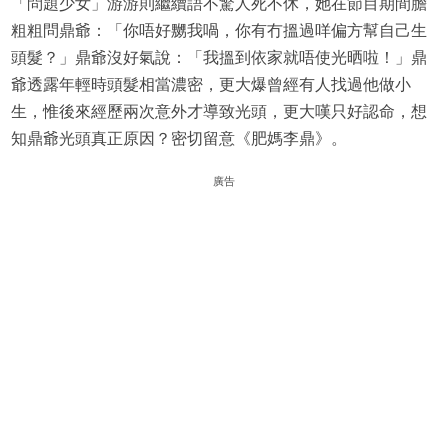
「問題少女」游游則繼續語不驚人死不休，她在節目期間膽
粗粗問鼎爺：「你唔好嬲我喎，你有冇搵過咩偏方幫自己生
頭髮？」鼎爺沒好氣說：「我搵到依家就唔使光晒啦！」鼎
爺透露年輕時頭髮相當濃密，更大爆曾經有人找過他做小
生，惟後來經歷兩次意外才導致光頭，更大嘆只好認命，想
知鼎爺光頭真正原因？密切留意《肥媽李鼎》。
廣告