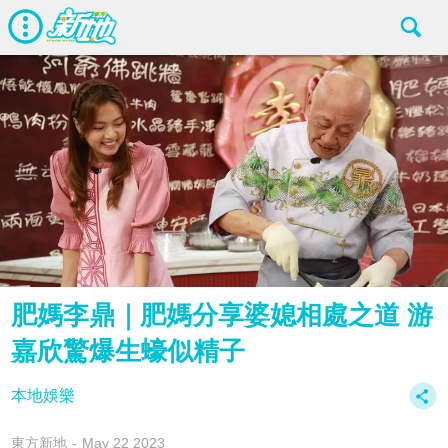
肥媽李鼎｜肥媽分享婆媳相處之道 游
嘉欣驚爆生蠔似精子
本地娛樂
東方新地
May 22 2023