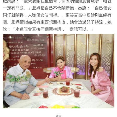
肥媽說：「最緊要鎖住佢個胃，你煮啲佢鍾意食嘅嘢，咁就
一定冇問題。」肥媽指自己不會鬧新抱，她說：「自己個女
同仔就鬧得，人哋個女唔鬧得。」更笑言當中竅妙與血緣有
關。肥媽續指如果有東西想新抱改，她會透過兒子轉達，她
說：「永遠唔會直接同個新抱講，一定唔可以。」
廣告