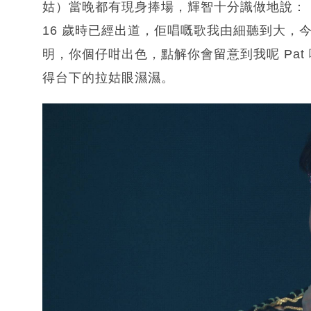
姑）當晚都有現身捧場，輝智十分識做地說：
16 歲時已經出道，佢唱嘅歌我由細聽到大，
明，你個仔咁出色，點解你會留意到我呢 Pa
得台下的拉姑眼濕濕。