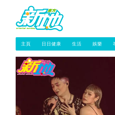
主頁
日日健康
生活
娛樂