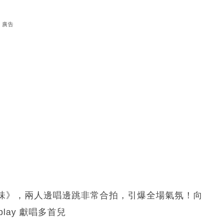
廣告
味》，兩人邊唱邊跳非常合拍，引爆全場氣氛！向
lay 獻唱多首兒