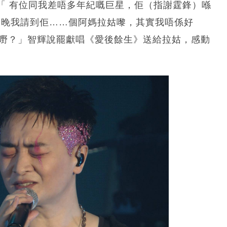
「 有位同我差唔多年紀嘅巨星，佢（指謝霆鋒）喺
今晚我請到佢……個阿媽拉姑嚟，其實我唔係好
t 嘢？」智輝說罷獻唱《愛後餘生》送給拉姑，感動