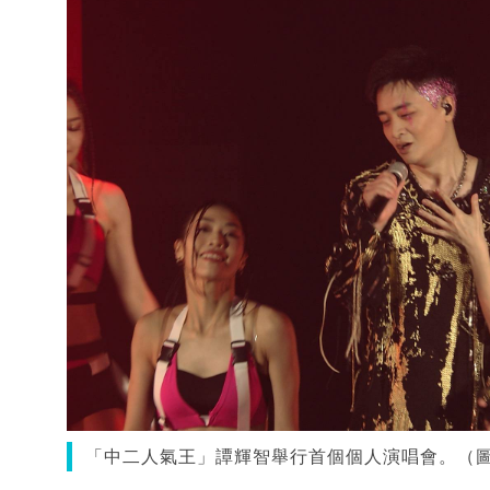
「中二人氣王」譚輝智舉行首個個人演唱會。（圖