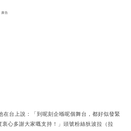
廣告
他在台上說：「到呢刻企喺呢個舞台，都好似發緊
喺度衷心多謝大家嘅支持！」頭號粉絲狄波拉（拉