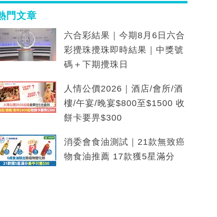
熱門文章
六合彩結果｜今期8月6日六合
彩攪珠攪珠即時結果｜中獎號
碼＋下期攪珠日
人情公價2026｜酒店/會所/酒
樓/午宴/晚宴$800至$1500 收
餅卡要畀$300
消委會食油測試｜21款無致癌
物食油推薦 17款獲5星滿分