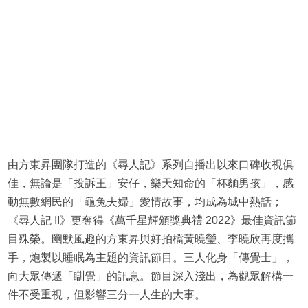
由方東昇團隊打造的《尋人記》系列自播出以來口碑收視俱
佳，無論是「投訴王」安仔，樂天知命的「杯麵男孩」，感
動無數網民的「龜兔夫婦」愛情故事，均成為城中熱話；
《尋人記 II》更奪得《萬千星輝頒獎典禮 2022》最佳資訊節
目殊榮。幽默風趣的方東昇與好拍檔黃曉瑩、李曉欣再度攜
手，炮製以睡眠為主題的資訊節目。三人化身「傳覺士」，
向大眾傳遞「瞓覺」的訊息。節目深入淺出，為觀眾解構一
件不受重視，但影響三分一人生的大事。