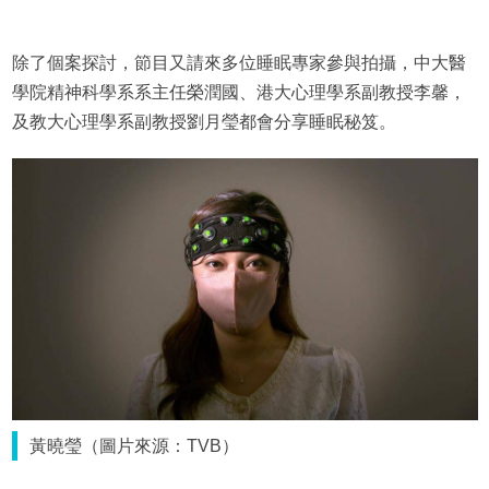
除了個案探討，節目又請來多位睡眠專家參與拍攝，中大醫
學院精神科學系系主任榮潤國、港大心理學系副教授李馨，
及教大心理學系副教授劉月瑩都會分享睡眠秘笈。
黃曉瑩（圖片來源：TVB）