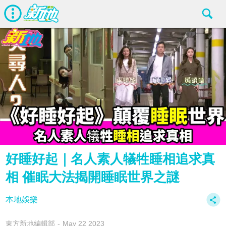
好睡好起｜名人素人犠牲睡相追求真
相 催眠大法揭開睡眠世界之謎
本地娛樂
東方新地編輯部
May 22 2023