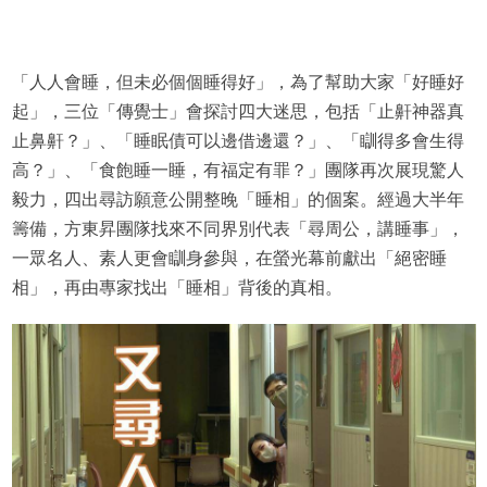
「人人會睡，但未必個個睡得好」，為了幫助大家「好睡好
起」，三位「傳覺士」會探討四大迷思，包括「止鼾神器真
止鼻鼾？」、「睡眠債可以邊借邊還？」、「瞓得多會生得
高？」、「食飽睡一睡，有福定有罪？」團隊再次展現驚人
毅力，四出尋訪願意公開整晚「睡相」的個案。經過大半年
籌備，方東昇團隊找來不同界別代表「尋周公，講睡事」，
一眾名人、素人更會瞓身參與，在螢光幕前獻出「絕密睡
相」，再由專家找出「睡相」背後的真相。