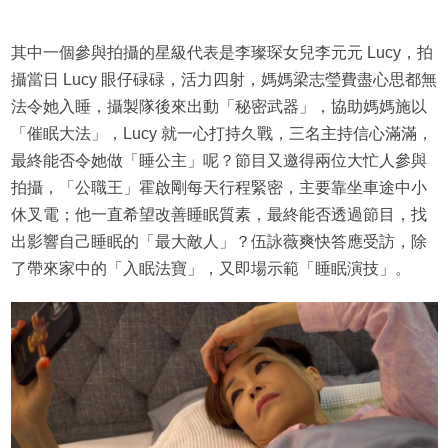
其中一個參與拍攝的星級代表是李璨琛女兒李元元 Lucy，拍
攝當日 Lucy 眼仔碌碌，活力四射，媽媽梁志瑩費盡心思都無
法令她入睡，攝製隊後來出動「秘密武器」，協助媽媽施以
「催眠大法」，Lucy 就一心打持久戰，三名主持信心滿滿，
最終能否令她做「睡公主」呢？節目又邀得兩位大忙人參與
拍攝，「公職王」霍啟剛每天行程緊密，主要靠坐車途中小
休叉電；他一直希望改善睡眠質素，最終能否透過節目，找
出影響自己睡眠的「最大敵人」？伍詠薇爽快答應受訪，除
了帶來家中的「入眠法寶」，又即場示範「睡眠演技」。