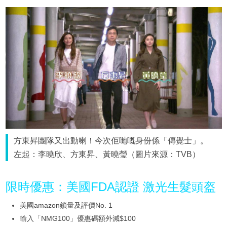
方東昇團隊又出動喇！今次佢哋嘅身份係「傳覺士」。
左起：李曉欣、方東昇、黃曉瑩（圖片來源：TVB）
限時優惠：美國FDA認證 激光生髮頭盔
美國amazon鎖量及評價No. 1
輸入「NMG100」優惠碼額外減$100