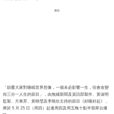
廣告
「顛覆大家對睡眠世界想像，一個未必影響一生，但會改變
你三分一人生的節目」，由無綫新聞及資訊部製作、黃淑明
監製、方東昇、黃曉瑩及李曉欣主持的節目《好睡好起》，
將於 5 月 25 日（周四）起逢周四及周五晚十點半翡翠台播