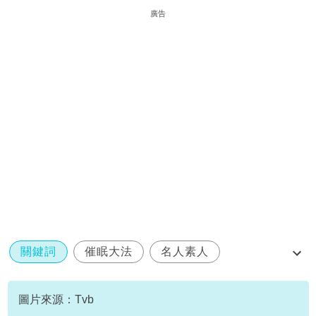
廣告
關鍵詞
催眠大法
名人素人
陳老二燕窩滋陰丸呈獻：好睡好起
圖片來源：Tvb