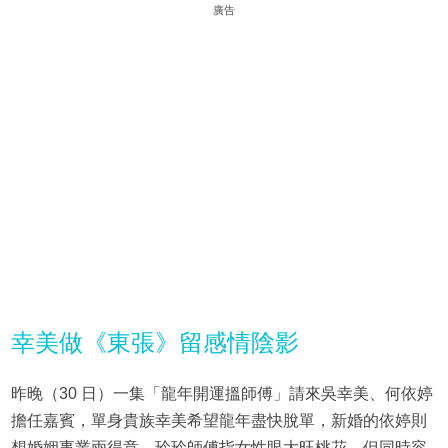
廣告
幸美做《東張》留感情陰影
昨晚（30 日）一集「龍年開運搵師傅」請來吳幸美、何依婷
擔任嘉賓，單身貴族幸美希望龍年盡快脫單，新婚的依婷則
想婚姻事業兩得意。玲玲師傅指女性眼大旺桃花，但同時容