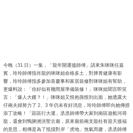
今晚（31 日）一集，「龍年開運搵師傅」請來朱咪咪任嘉
賓，玲玲師傅指肖龍的咪咪姐命格多土，對脾胃健康有影
響，玲玲師傅指多參加喜慶事和家居裝修對咪咪姐有幫助，
更爆料說：「你好似有幾間屋準備裝修！」咪咪姐聞言即笑
言：「爆人大鑊？！」咪咪姐又恨抱孫恨到出面，她透露大
仔兩夫婦努力了 2、3 年仍未有好消息，玲玲師傅即向她傳授
添丁攻略！「區區行大運」丞丞師傅帶大家到南區遊船河尋
龍，還會到鴨脷洲洪聖古廟，原來廟前兩支龍柱有迎天接福
的意思，相傳是為了抵擋對岸「虎地」煞氣而建，丞丞師傅