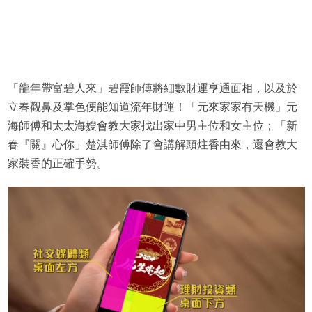
「龍年帶富碧人來」碧霞師傅將細數財運亨通面相，以及於
立春觀鼻及掌色便能知道流年財運！「元來家家有天機」元
海師傅和太太海嫂會教大家找出家中男主位和女主位；「新
春『關』心你」楚淇師傅除了會講解頭炷香由來，還會教大
家裝香的正確手勢。