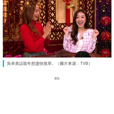
吳幸美話龍年想盡快脫單。（圖片來源：TVB）
廣告