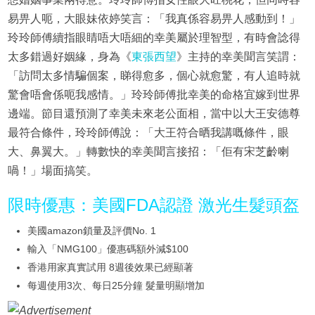
易畀人呃，大眼妹依婷笑言：「我真係容易畀人感動到！」
玲玲師傅續指眼睛唔大唔細的幸美屬於理智型，有時會諗得
太多錯過好姻緣，身為《
東張西望
》主持的幸美聞言笑謂：
「訪問太多情騙個案，睇得愈多，個心就愈驚，有人追時就
驚會唔會係呃我感情。」玲玲師傅批幸美的命格宜嫁到世界
邊端。節目還預測了幸美未來老公面相，當中以大王安德尊
最符合條件，玲玲師傅說：「大王符合晒我講嘅條件，眼
大、鼻翼大。」轉數快的幸美聞言接招：「佢有宋芝齡喇
喎！」場面搞笑。
限時優惠：美國FDA認證 激光生髮頭盔
美國amazon鎖量及評價No. 1
輸入「NMG100」優惠碼額外減$100
香港用家真實試用 8週後效果已經顯著
每週使用3次、每日25分鐘 髮量明顯增加