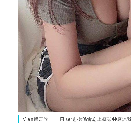
Vien留言說： 「Fliter愈㩒係會愈上癮架🤤原諒