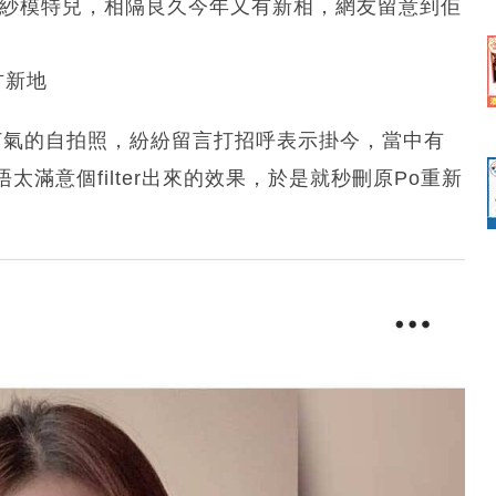
婚紗模特兒，相隔良久今年又有新相，網友留意到佢
方新地
生打氣的自拍照，紛紛留言打招呼表示掛今，當中有
滿意個filter出來的效果，於是就秒刪原Po重新