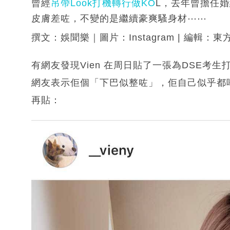
曾經
吊帶Look打機轉行做KO
L，去年曾擔任
皮膚差咗，不變的是繼續豪爽騷身材⋯⋯
撰文：娛聞樂｜圖片：Instagram | 編輯：東
有網友發現Vien 在周日貼了一張為DSE考
網友表示佢個「下巴似整咗」，佢自己似乎都唔太
再貼：