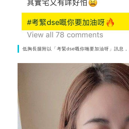
低胸長腿附以「考緊dse嘅你哋要加油呀」訊息