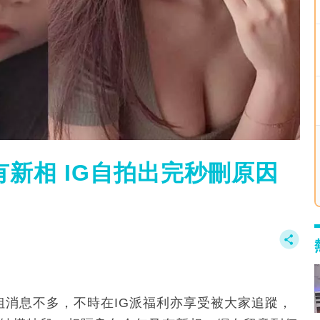
有新相 IG自拍出完秒刪原因
空姐消息不多，不時在IG派福利亦享受被大家追蹤，