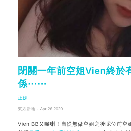
閉關一年前空姐Vien終於
係⋯⋯
正妹
東方新地
Apr 26 2020
Vien BB又嚟喇！自從無做空姐之後呢位前