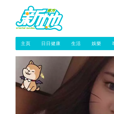
主頁
日日健康
生活
娛樂