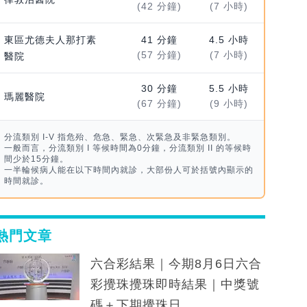
(42 分鐘)
(7 小時)
東區尤德夫人那打素
41 分鐘
4.5 小時
(57 分鐘)
(7 小時)
醫院
30 分鐘
5.5 小時
瑪麗醫院
(67 分鐘)
(9 小時)
分流類別 I-V 指危殆、危急、緊急、次緊急及非緊急類別。
一般而言，分流類別 I 等候時間為0分鐘，分流類別 II 的等候時
間少於15分鐘。
一半輪候病人能在以下時間內就診，大部份人可於括號內顯示的
時間就診。
熱門文章
六合彩結果｜今期8月6日六合
彩攪珠攪珠即時結果｜中獎號
碼＋下期攪珠日