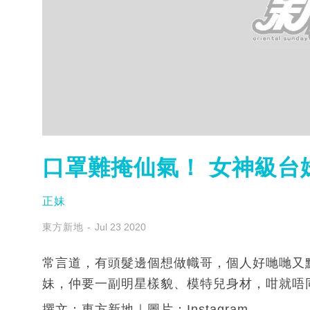
口罩難掩仙氣！ 女神級台
正妹
東方新地
Jul 23 2020
常言道，有頭髮邊個想做幟哥，個人好哋哋又
妹，仲要一副明星樣貌、模特兒身材，咁就唔
撰文：東方新地｜圖片：Instagram