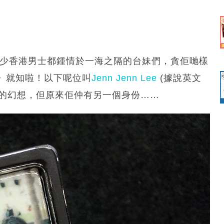
唔少香港男士都鍾情於一海之隔的台妹們，貪佢哋樣
》就知啦！以下呢位叫
Jenn Jenn Lee
(據說英文
台妹的幻想，但原來佢仲有另一個身份……