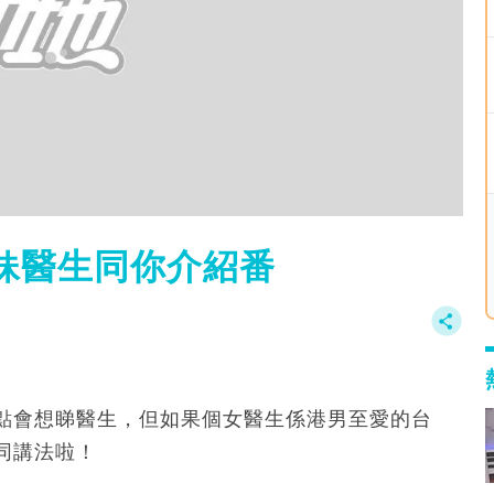
妹醫生同你介紹番
點會想睇醫生，但如果個女醫生係港男至愛的台
同講法啦！