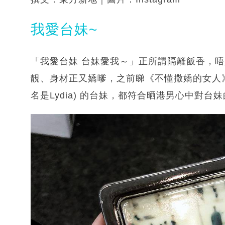
我愛台妹~
「我愛台妹 台妹愛我～」正所謂隔籬飯香，
靚、身材正又嬌嗲，之前睇《不懂撒嬌的女人
名是Lydia) 的台妹，都符合晒港男心中對