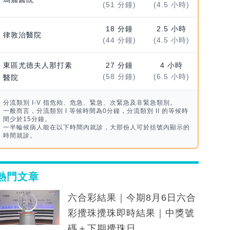
(51 分鐘)
(4.5 小時)
18 分鐘
2.5 小時
律敦治醫院
(44 分鐘)
(4.5 小時)
東區尤德夫人那打素
27 分鐘
4 小時
(58 分鐘)
(6.5 小時)
醫院
分流類別 I-V 指危殆、危急、緊急、次緊急及非緊急類別。
一般而言，分流類別 I 等候時間為0分鐘，分流類別 II 的等候時
間少於15分鐘。
一半輪候病人能在以下時間內就診，大部份人可於括號內顯示的
時間就診。
熱門文章
六合彩結果｜今期8月6日六合
彩攪珠攪珠即時結果｜中獎號
碼＋下期攪珠日