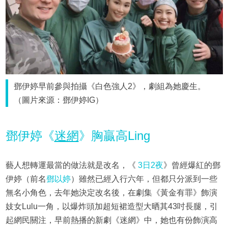
鄧伊婷早前參與拍攝《白色強人2》，劇組為她慶生。
（圖片來源：鄧伊婷IG）
鄧伊婷《
迷網
》胸贏高Ling
藝人想轉運最當的做法就是改名，《
3日2夜
》曾經爆紅的鄧
伊婷（前名
鄧以婷
）雖然已經入行六年，但都只分派到一些
無名小角色，去年她決定改名後，在劇集《黃金有罪》飾演
妓女Lulu一角，以爆炸頭加超短裙造型大晒其43吋長腿，引
起網民關注，早前熱播的新劇《迷網》中，她也有份飾演高