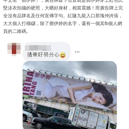
中文名「鄧伊婷」，廣告牌餘下位置就是鄧伊婷穿上紅色比
堅泳衣拍攝的硬照，大晒好身材，相當震撼！而廣告牌上完
全沒有品牌名及任何宣傳字句。紅隧九龍入口那塊仲誇張，
大大個人打橫瞓，除了鄧伊婷的名字，還有一個其fb個人網
頁的二維碼。