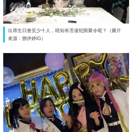
出席生日會至少十人，唔知有否違犯限聚令呢？（圖片
來源：鄧伊婷IG）