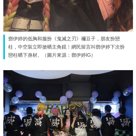
鄧伊婷的低胸和服扮《鬼滅之刃》禰豆子，朋友扮戀
柱，中空裝立即搶晒主角鏡﹗網民留言叫鄧伊婷下次扮
戀柱晒下身材。（圖片來源：鄧伊婷IG）