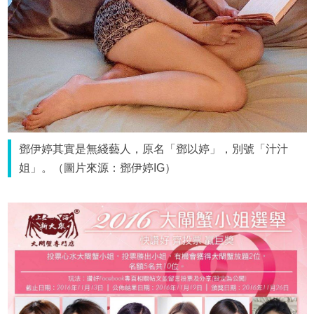
鄧伊婷其實是無綫藝人，原名「鄧以婷」，別號「汁汁
姐」。（圖片來源：鄧伊婷IG）