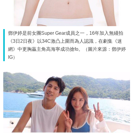
鄧伊婷是前女團Super Gear成員之一，16年加入無綫拍
《3日2日夜》以34C激凸上圍而為人認識，在劇集《迷
網》中更胸贏主角高海寧成功搶fo。（圖片來源：鄧伊婷
IG）