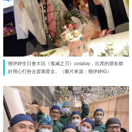
鄧伊婷生日會大玩《鬼滅之刃》cosplay，出席的朋友都
好用心打扮去賀壽星女。（圖片來源：鄧伊婷IG）