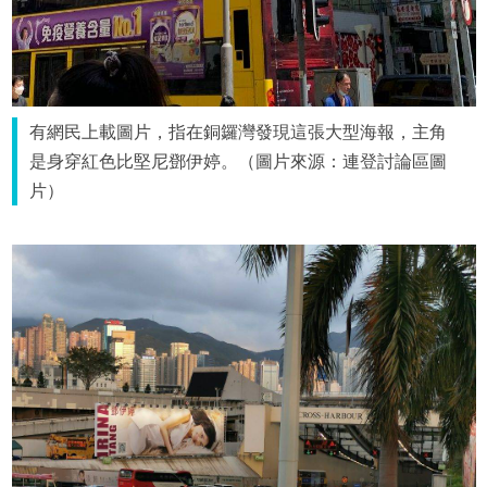
有網民上載圖片，指在銅鑼灣發現這張大型海報，主角
是身穿紅色比堅尼鄧伊婷。（圖片來源：連登討論區圖
片）