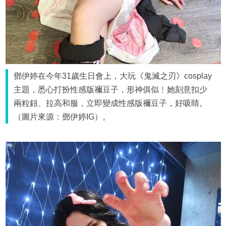
鄧伊婷在今年31歲生日會上，大玩《鬼滅之刃》cosplay
主題，悉心打扮性感版禰豆子，形神俱似﹗她刻意扣少
兩粒鈕、拉高和服，立即變成性感版禰豆子，好吸睛。
（圖片來源：鄧伊婷IG）。