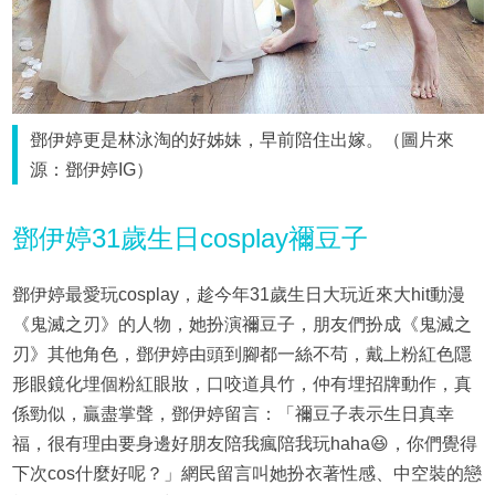
鄧伊婷更是林泳淘的好姊妹，早前陪住出嫁。（圖片來
源：鄧伊婷IG）
鄧伊婷31歲生日cosplay禰豆子
鄧伊婷最愛玩cosplay，趁今年31歲生日大玩近來大hit動漫
《鬼滅之刃》的人物，她扮演禰豆子，朋友們扮成《鬼滅之
刃》其他角色，鄧伊婷由頭到腳都一絲不苟，戴上粉紅色隱
形眼鏡化埋個粉紅眼妝，口咬道具竹，仲有埋招牌動作，真
係勁似，贏盡掌聲，鄧伊婷留言：「禰豆子表示生日真幸
福，很有理由要身邊好朋友陪我瘋陪我玩haha😆，你們覺得
下次cos什麼好呢？」網民留言叫她扮衣著性感、中空裝的戀