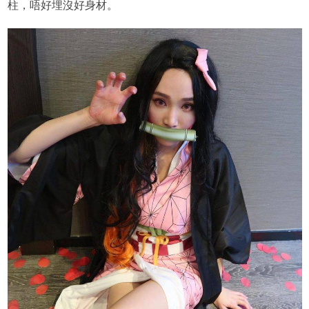
柱，唔好埋沒好身材。