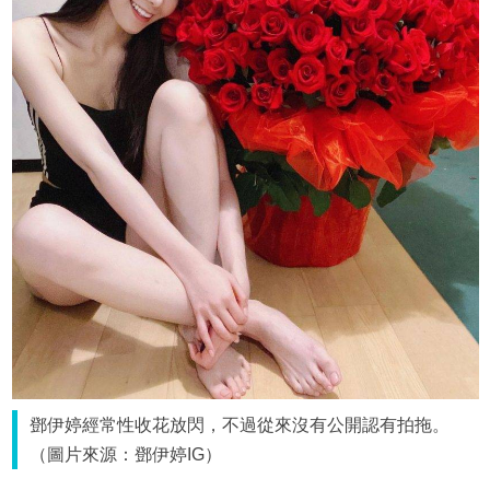
鄧伊婷經常性收花放閃，不過從來沒有公開認有拍拖。
（圖片來源：鄧伊婷IG）