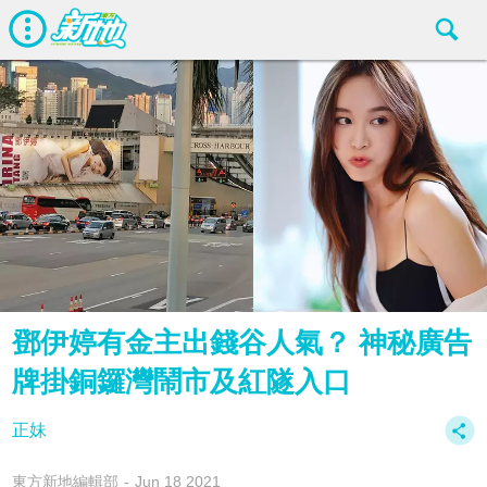
鄧伊婷有金主出錢谷人氣？ 神秘廣告
牌掛銅鑼灣鬧市及紅隧入口
正妹
東方新地編輯部
Jun 18 2021