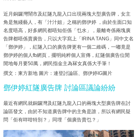
近月銅鑼灣鬧市及紅隧九龍入口出現兩塊大型廣告牌，女主
角是無綫藝人，有「汁汁姐」之稱的鄧伊婷 ，由於生面口知
名度唔高，好多網民都唔知佢係「乜水」，最離奇係兩塊廣
告牌都唔係賣廣告，只以大字寫上「IRINA TANG」同中文名
「鄧伊婷」，紅隧入口的廣告牌更有一個二維碼，一嘟竟是
鄧伊婷的個人fb網頁，擺明純粹個人宣傳，紅隧個廣告位閒
閒地每月要50萬，網民指金主為冧女真係大手筆！
撰文：東方新地 圖片：連登討論區、鄧伊婷IG圖片
鄧伊婷紅隧廣告牌 討論區議論紛紛
最近有網民就銅鑼灣及紅隧九龍入口的兩塊大型廣告牌在討
論區發文，由於不知道廣告牌中的主角是誰，所以有網民疑
問「佢有咩咁特別？」同埋「個廣告賣乜？」