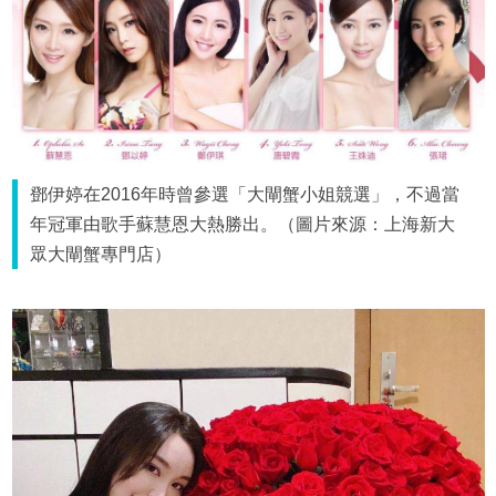
鄧伊婷在2016年時曾參選「大閘蟹小姐競選」，不過當
年冠軍由歌手蘇慧恩大熱勝出。（圖片來源：上海新大
眾大閘蟹專門店）