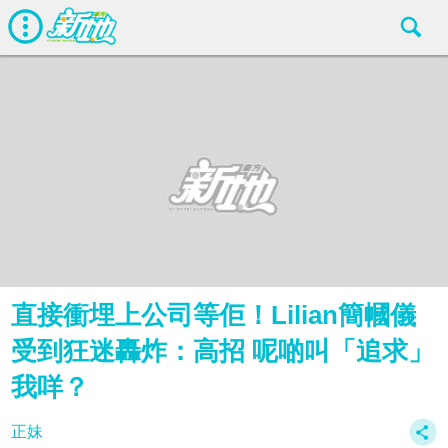
直接衝埋上公司等佢！Lilian簡幗儀
受到狂迷轟炸：高招 呢啲叫「追求」
我咩？
正妹