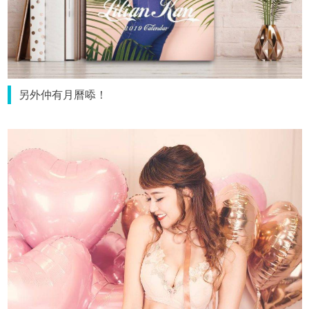
另外仲有月曆㖭！