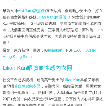
早前女神
Vivi Tam(譚嘉儀)
宣布結婚，傷透唔少男士心，好在
佢有個女神級好姊妹
Lilian Kan(簡幗儀)
！ 索女設計師Lilian
Kan平時喺FB、IG已經超多靚相，早前激罕晒噴血性感內衣
照，成個畫面簡直係完美，正常男人都頂唔順！而昨晚Lilian
Kan喺直播中真係親身試內衣，大家最期待的畫面真係有出
現！
撰文：東方新地｜圖片：IG
liliankan
、FB
PEACH JOHN
Hong Kong Store
Lilian Kan晒噴血性感內衣照
社交平台超多靚相、迷倒萬千男士的
Lilian Kan
早前又嚟料，
激罕晒
噴血性感內衣照
，盡顯豐乳、纖腰及美腿，男男女女
都流到一地鼻血…… 點解咁激，因為Lilian預告星期二(11月
20日) 會與一內衣品牌進行Live直播，分享揀內衣心得和穿搭
方法等，更會穿內衣出鏡！大家當然萬分期待啦！