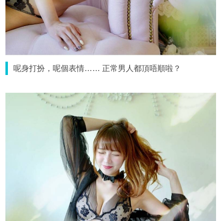
呢身打扮，呢個表情…… 正常男人都頂唔順啦？