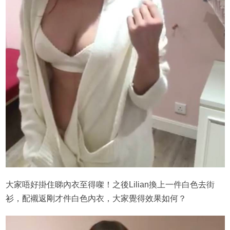
大家唔好掛住睇內衣至得㗎！之後Lilian換上一件白色去街
衫，配襯返剛才件白色內衣，大家覺得效果如何？