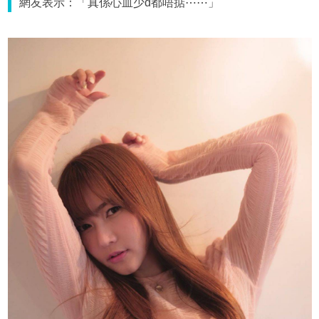
網友表示：「真係心血少d都唔掂⋯⋯」