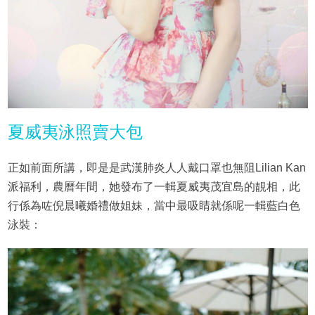
夏威夷泳照賣大包
正如前面所講，即是是武漢肺炎人人戴口罩也無阻Lilian Kan
派福利，農曆年間，她發布了一輯夏威夷茂宜島的靚相，此
行係為咗倪晨曦婚禮做姐妹，當中最吸睛就係呢一輯藍白色
泳裝：