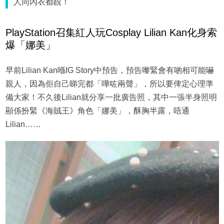
人同內衣都靚！
PlayStation召集紅人玩Cosplay Lilian Kan化身索
爆「娜美」
早前Lilian Kan喺IG Story中預告，預告嚟緊會有啲相可能嚇
親人，因為佢自己睇完都「嘩咗兩聲」，所以要俾定心理準
備大家！不久後Lilian就分享一批廣告照，其中一張半身照明
顯係扮緊《海賊王》角色「娜美」，酥胸半露，唔通
Lilian……