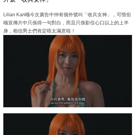
Lilian Kan喺今次廣告中仲有個外號叫「收兵女神」，可惜佢
喺宣傳片中只係得一句對白，而且只係影住心口以上的上半
身，相信男士們肯定唔太滿意啦！