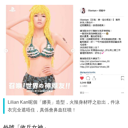
Lilian Kan呢個「娜美」造型，火辣身材呼之欲出，件泳
衣完全遮唔住，真係會鼻血狂噴！
外號「收兵女神」