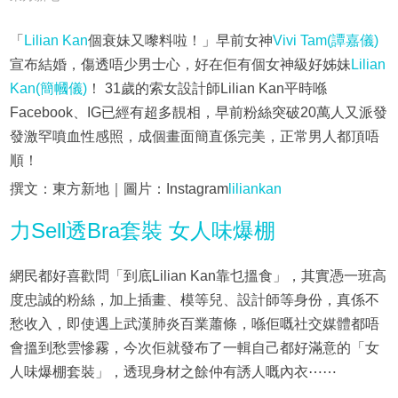
「
Lilian Kan
個衰妹又嚟料啦！」早前女神
Vivi Tam(譚嘉儀)
宣布結婚，傷透唔少男士心，好在佢有個女神級好姊妹
Lilian
Kan(簡幗儀)
！ 31歲的索女設計師Lilian Kan平時喺
Facebook、IG已經有超多靚相，早前粉絲突破20萬人又派發
發激罕噴血性感照，成個畫面簡直係完美，正常男人都頂唔
順！
撰文：東方新地｜圖片：Instagram
liliankan
力Sell透Bra套裝 女人味爆棚
網民都好喜歡問「到底Lilian Kan靠乜搵食」，其實憑一班高
度忠誠的粉絲，加上插畫、模等兒、設計師等身份，真係不
愁收入，即使遇上武漢肺炎百業蕭條，喺佢嘅社交媒體都唔
會搵到愁雲慘霧，今次佢就發布了一輯自己都好滿意的「女
人味爆棚套裝」，透現身材之餘仲有誘人嘅內衣⋯⋯