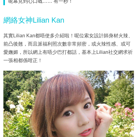
呢幕見到心口嘅…… 有一秒！
網絡女神Lilian Kan
其實Lilian Kan都唔使多介紹啦！呢位索女設計師身材火辣、
前凸後翹，而且派福利照次數非常頻密，或火辣性感、或可
愛嫵媚，所以網上有唔少巴打都話，基本上Lilian社交網求祈
一張相都係咁正！