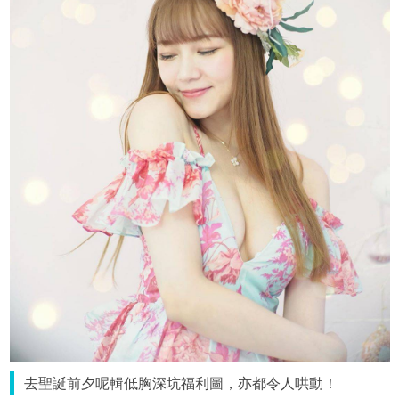
去聖誕前夕呢輯低胸深坑福利圖，亦都令人哄動！