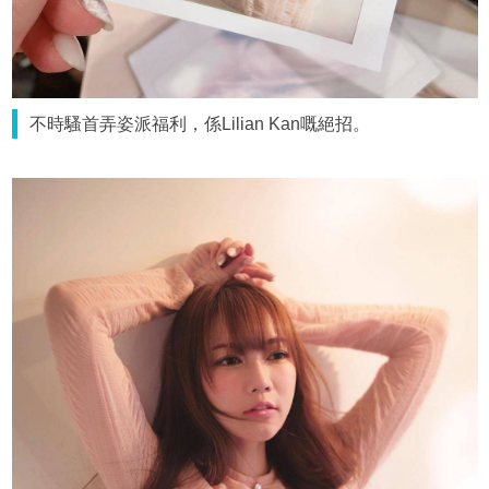
不時騷首弄姿派福利，係Lilian Kan嘅絕招。