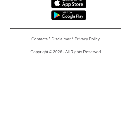
/
/
Contacts
Disclaimer
Privacy Policy
Copyright © 2026 - All Rights Reserved
月初，旺角行人專用區經歷「殺街」一事，一眾表演者都紛紛
轉移陣地，早前已經殺到去尖沙咀碼頭一帶，點知過咗無耐就
索性過埋海，去到銅鑼灣時代廣場開咪！其實時代廣場方面都
有多次嘗試趕走呢班「大媽歌手」，但佢哋連警方到場都懶
理，繼續開行喇叭高歌！見到一眾大媽歌手嘅行動，網民都忍
唔住喺網上討論區都有一番熱議！