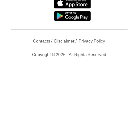
/
/
Contacts
Disclaimer
Privacy Policy
Copyright © 2026 - All Rights Reserved
講起香港地道小食，魚蛋肯定係其中之一！而最多魚蛋檔嘅地
區，非旺角莫屬，濕平行到餓餓哋拮串魚蛋醫肚已成指定動
作，咁邊幾間最好味呢？《新地網》即時為你尋找旺角十大最
平最好味魚蛋兼小食店！