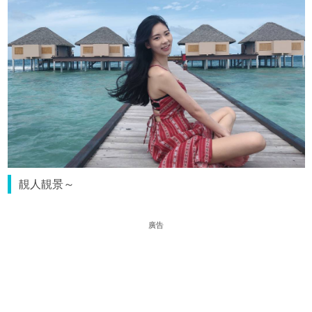
靚人靚景～
廣告