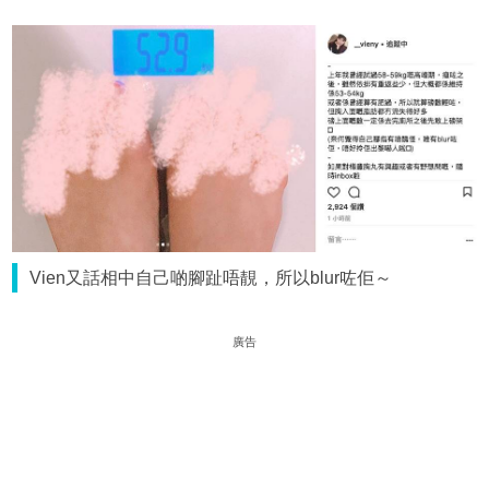
Vien又話相中自己啲腳趾唔靚，所以blur咗佢～
廣告