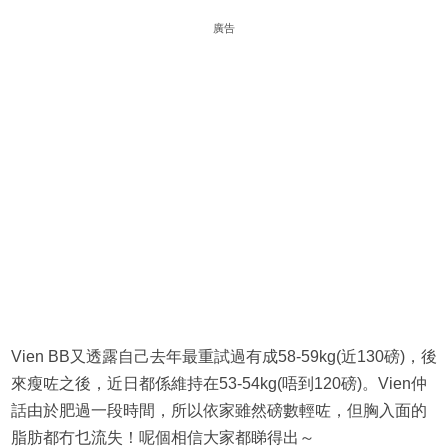
廣告
Vien BB又透露自己去年最重試過有成58-59kg(近130磅)，後
來瘦咗之後，近日都係維持在53-54kg(唔到120磅)。Vien仲
話由於肥過一段時間，所以依家雖然磅數輕咗，但胸入面的
脂肪都冇乜流失！呢個相信大家都睇得出～