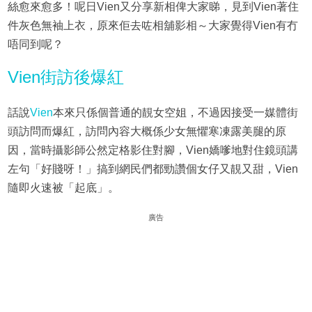
絲愈來愈多！呢日Vien又分享新相俾大家睇，見到Vien著住
件灰色無袖上衣，原來佢去咗相舖影相～大家覺得Vien有冇
唔同到呢？
Vien街訪後爆紅
話說
Vien
本來只係個普通的靚女空姐，不過因接受一媒體街
頭訪問而爆紅，訪問內容大概係少女無懼寒凍露美腿的原
因，當時攝影師公然定格影住對腳，Vien嬌嗲地對住鏡頭講
左句「好賤呀！」搞到網民們都勁讚個女仔又靚又甜，Vien
隨即火速被「起底」。
廣告