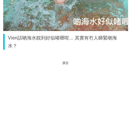
Vien話啲海水靚到好似啫喱咁… 其實有冇人睇緊啲海
水？
廣告