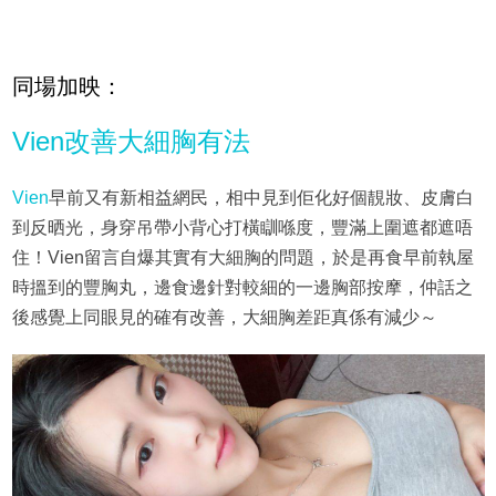
同場加映：
Vien改善大細胸有法
Vien
早前又有新相益網民，相中見到佢化好個靚妝、皮膚白
到反晒光，身穿吊帶小背心打橫瞓喺度，豐滿上圍遮都遮唔
住！Vien留言自爆其實有大細胸的問題，於是再食早前執屋
時搵到的豐胸丸，邊食邊針對較細的一邊胸部按摩，仲話之
後感覺上同眼見的確有改善，大細胸差距真係有減少～