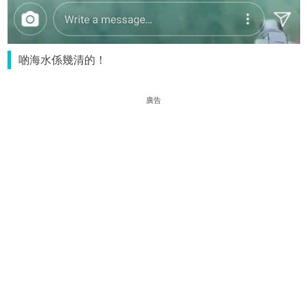
啲海水係幾清的！
廣告