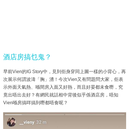
酒店房搞乜鬼？
早前Vien的IG Story中，見到佢身穿同上圖一樣的小背心，再
次展示何謂波濤「胸」湧！今次Vien又有問題問大家，佢表
示外面天氣熱、喺間房入面又好熱，而且好晏都未食嘢，究
竟出唔出去好？有網民就話相中背後似乎係酒店房，唔知
Vien喺房搞咩搞到嘢都唔食呢？