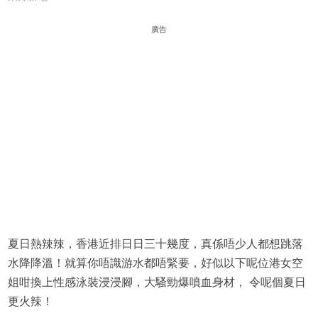
廣告
夏日熱辣辣，香港近排日日三十幾度，真係唔少人都想跳落
水降降溫！就算你唔識游水都唔緊要，好似以下呢位港女空
姐咁換上性感泳裝浸浸腳，大騷勁爆噴血身材， 令呢個夏日
更火辣！