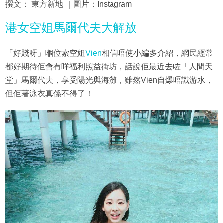
撰文： 東方新地 ｜圖片：Instagram
港女空姐馬爾代夫大解放
「好賤呀」嗰位索空姐
Vien
相信唔使小編多介紹，網民經常
都好期待佢會有咩福利照益街坊，話說佢最近去咗「人間天
堂」馬爾代夫，享受陽光與海灘，雖然Vien自爆唔識游水，
但佢著泳衣真係不得了！